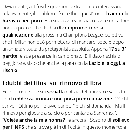
Ovviamente, ai tifosi le questioni extra campo interessano
relativamente, il problema è che Ibra quest’anno
il campo lo
ha visto ben poco
. E la sua assenza inizia a essere un fattore
non da poco e che rischia di
compromettere la
qualificazione
alla prossima Champions League, obiettivo
che il Milan non può permettersi di mancare, specie dopo
un’annata vissuta da protagonista assoluta. Appena
17 su 31
partite
le sue presenze in campionato. E il dato rischia di
peggiorare, visto che anche la gara con la
Lazio è, a oggi, a
rischio
.
I dubbi dei tifosi sul rinnovo di Ibra
Ecco dunque che sui
social
la notizia del rinnovo è salutata
con
freddezza, ironia e non poca preoccupazione
. C’è chi
scrive: “Ottimo per le avversarie…” e chi si domanda: “Ma il
rinnovo per giocare a calcio o per cantare a Sanremo?”,
“
Volete anche la mia nonna?
“, e ancora: “Sospiro di
sollievo
per l’INPS
che si trova già in difficoltà in questo momento e