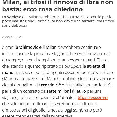
Milan, ai tifosi il rinnovo di Ibra non
basta: ecco cosa chiedono
Lo svedese e il Milan sarebbero vicini a trovare l'accordo per la
prossima stagione. L'ufficialità non dovrebbe tardare, ma i tifosi
sono dubbiosi
22/04/21 16:54
Zlatan
Ibrahimovic e il Milan
dovrebbero continuare
insieme anche la prossima stagione. Lo si vociferava ormai
da tempo, ma ora i tempi sembrano essere maturi. Tanto
che, stando a quanto riportato da
SkySport
, la
stretta di
mano
tra lo svedese e i dirigenti rossoneri potrebbe arrivare
già prima del weekend. Mancherebbero giusto da sistemare
alcuni dettagli, ma
l’accordo c’è
e l’ufficialità non tarderà. Si
parla di un contratto da
sette milioni di euro
per una
stagione, quindi molto simile all’attuale. I
tifosi rossoneri
,
che solo poche settimane fa avrebbero accolto con
dimostrazioni di giubilo la notizia, oggi sembrano però
essere meno esaltati dalla prospettiva.