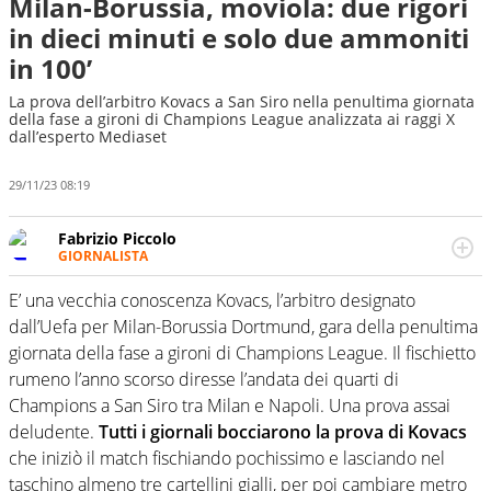
Milan-Borussia, moviola: due rigori
in dieci minuti e solo due ammoniti
in 100’
La prova dell’arbitro Kovacs a San Siro nella penultima giornata
della fase a gironi di Champions League analizzata ai raggi X
dall’esperto Mediaset
29/11/23 08:19
Fabrizio Piccolo
GIORNALISTA
Nella sua carriera ha seguito numerose manifestazioni
sportive e collaborato con agenzie e testate. Esperienza,
E’ una vecchia conoscenza Kovacs, l’arbitro designato
competenza, conoscenza e memoria storica. Si occupa
dall’Uefa per Milan-Borussia Dortmund, gara della penultima
prevalentemente di calcio
giornata della fase a gironi di Champions League. Il fischietto
rumeno l’anno scorso diresse l’andata dei quarti di
Champions a San Siro tra Milan e Napoli. Una prova assai
deludente.
Tutti i giornali bocciarono la prova di Kovacs
che iniziò il match fischiando pochissimo e lasciando nel
taschino almeno tre cartellini gialli, per poi cambiare metro