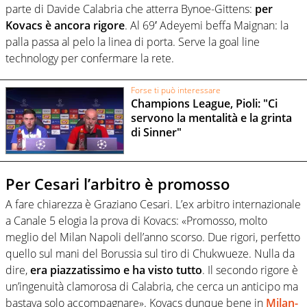
parte di Davide Calabria che atterra Bynoe-Gittens:
per
Kovacs è ancora rigore
. Al 69′ Adeyemi beffa Maignan: la
palla passa al pelo la linea di porta. Serve la goal line
technology per confermare la rete.
Forse ti può interessare
Champions League, Pioli: "Ci
servono la mentalità e la grinta
di Sinner"
Per Cesari l’arbitro è promosso
A fare chiarezza è Graziano Cesari. L’ex arbitro internazionale
a Canale 5 elogia la prova di Kovacs: «Promosso, molto
meglio del Milan Napoli dell’anno scorso. Due rigori, perfetto
quello sul mani del Borussia sul tiro di Chukwueze. Nulla da
dire,
era piazzatissimo e ha visto tutto
. Il secondo rigore è
un’ingenuità clamorosa di Calabria, che cerca un anticipo ma
bastava solo accompagnare». Kovacs dunque bene in
Milan-