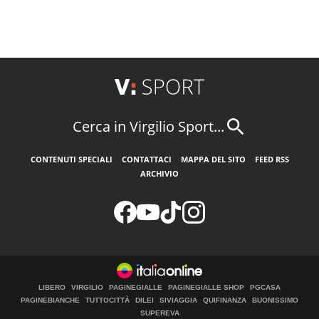
Cerca in Virgilio Sport...
CONTENUTI SPECIALI
CONTATTACI
MAPPA DEL SITO
FEED RSS
ARCHIVIO
LIBERO
VIRGILIO
PAGINEGIALLE
PAGINEGIALLE SHOP
PGCASA
PAGINEBIANCHE
TUTTOCITTÀ
DILEI
SIVIAGGIA
QUIFINANZA
BUONISSIMO
SUPEREVA