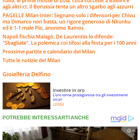
Italia, le prime mosse di Zola: cosa succede a Baldini e
agli altri ct. Il Borussia tenta un altro sgarbo agli azzurri
PAGELLE Milan-Inter: Segnano solo i difensori per Chivu
ma Dimarco non basta, un rigore generoso di Nkunku
ed è 1-1 male Pio, anonimo Ramos
Napoli fischia Malagò, De Laurentiis lo difende:
"Sbagliate". La polemica coi tifosi alla festa per i 100 anni
Prossime partite e calendario del Milan
Tutte le notizie del Milan
Gioielleria Delfino
Investire in oro
L’oro torna protagonista tra gli investimenti
sicuri
LEGGI