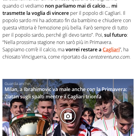
quando ci vediamo
non parliamo mai di calcio
…
mi
trasmette la voglia di vincere
per il popolo di Cagliari. Il
popolo sardo mi ha adottato fin da bambino e chiudere con
questa vittoria è l’emozione più bella. Farò sempre di tutto
per il popolo sardo, perché gli devo tanto”. Poi,
sul futuro
:
“Nella prossima stagione non sarò più in Primavera.
Sappiamo com’è il calcio, ma
vorrei restare a
Cagliari
”, ha
chiosato Vinciguerra, come riportato da
centotrentuno.com
.
Milan, a Ibrahimovic va male anche con la Primavera:
Zlatan sugli spalti mentre il Cagliari trionfa