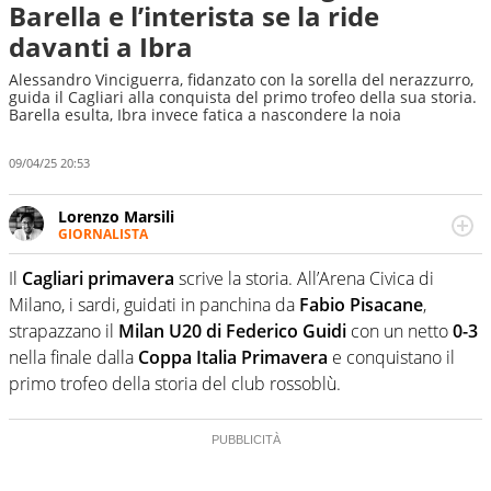
Barella e l’interista se la ride
davanti a Ibra
Alessandro Vinciguerra, fidanzato con la sorella del nerazzurro,
guida il Cagliari alla conquista del primo trofeo della sua storia.
Barella esulta, Ibra invece fatica a nascondere la noia
09/04/25 20:53
Lorenzo Marsili
GIORNALISTA
Giornalista pubblicista, redattore, divulgatore. E' una
delle anime video del sito: racconta in immagini un
Il
Cagliari primavera
scrive la storia. All’Arena Civica di
evento e lo fa come pochi altri
Milano, i sardi, guidati in panchina da
Fabio Pisacane
,
strapazzano il
Milan U20 di Federico Guidi
con un netto
0-3
nella finale dalla
Coppa Italia Primavera
e conquistano il
primo trofeo della storia del club rossoblù.