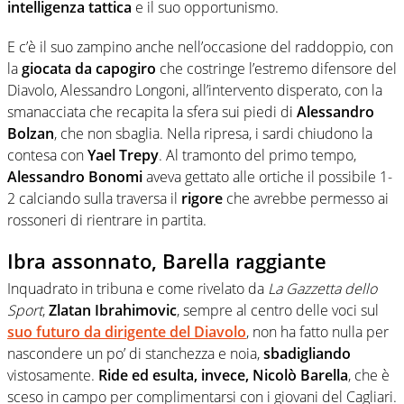
intelligenza tattica
e il suo opportunismo.
E c’è il suo zampino anche nell’occasione del raddoppio, con
la
giocata da capogiro
che costringe l’estremo difensore del
Diavolo, Alessandro Longoni, all’intervento disperato, con la
smanacciata che recapita la sfera sui piedi di
Alessandro
Bolzan
, che non sbaglia. Nella ripresa, i sardi chiudono la
contesa con
Yael Trepy
. Al tramonto del primo tempo,
Alessandro Bonomi
aveva gettato alle ortiche il possibile 1-
2 calciando sulla traversa il
rigore
che avrebbe permesso ai
rossoneri di rientrare in partita.
Ibra assonnato, Barella raggiante
Inquadrato in tribuna e come rivelato da
La Gazzetta dello
Sport
,
Zlatan Ibrahimovic
, sempre al centro delle voci sul
suo futuro da dirigente del Diavolo
, non ha fatto nulla per
nascondere un po’ di stanchezza e noia,
sbadigliando
vistosamente.
Ride ed esulta, invece, Nicolò Barella
, che è
sceso in campo per complimentarsi con i giovani del Cagliari.