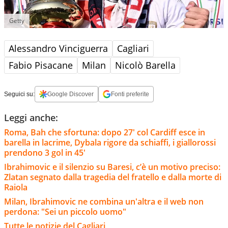
Getty
Alessandro Vinciguerra
Cagliari
Fabio Pisacane
Milan
Nicolò Barella
Seguici su:
Google Discover
Fonti preferite
Leggi anche:
Roma, Bah che sfortuna: dopo 27' col Cardiff esce in
barella in lacrime, Dybala rigore da schiaffi, i giallorossi
prendono 3 gol in 45'
Ibrahimovic e il silenzio su Baresi, c’è un motivo preciso:
Zlatan segnato dalla tragedia del fratello e dalla morte di
Raiola
Milan, Ibrahimovic ne combina un'altra e il web non
perdona: "Sei un piccolo uomo"
Tutte le notizie del Cagliari