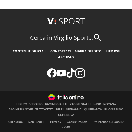
Cerca in Virgilio Sport...
CONTENUTI SPECIALI
CONTATTACI
MAPPA DEL SITO
FEED RSS
ARCHIVIO
LIBERO
VIRGILIO
PAGINEGIALLE
PAGINEGIALLE SHOP
PGCASA
PAGINEBIANCHE
TUTTOCITTÀ
DILEI
SIVIAGGIA
QUIFINANZA
BUONISSIMO
SUPEREVA
Chi siamo
Note Legali
Privacy
Cookie Policy
Preferenze sui cookie
Aiuto