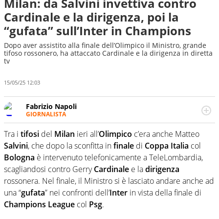
Milan: da Salvini invettiva contro
Cardinale e la dirigenza, poi la
“gufata” sull’Inter in Champions
Dopo aver assistito alla finale dell’Olimpico il Ministro, grande
tifoso rossonero, ha attaccato Cardinale e la dirigenza in diretta
tv
15/05/25 12:03
Fabrizio Napoli
GIORNALISTA
Giornalista professionista, per Virgilio Sport segue anche
il calcio ma è con la pallanuoto che esalta competenze e
Tra i
tifosi
del
Milan
ieri all’
Olimpico
c’era anche Matteo
passioni. Cura la comunicazione di HaBaWaBa, il più
Salvini
, che dopo la sconfitta in
finale
di
Coppa Italia
col
grande festival di waterpolo per bambini al mondo
Bologna
è intervenuto telefonicamente a TeleLombardia,
scagliandosi contro Gerry
Cardinale
e la
dirigenza
rossonera. Nel finale, il Ministro si è lasciato andare anche ad
una “
gufata
” nei confronti dell’
Inter
in vista della finale di
Champions
League
col
Psg
.