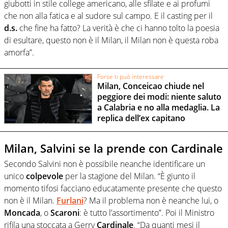
giubotti in stile college americano, alle sfilate e ai profumi
che non alla fatica e al sudore sul campo. E il casting per il
d.s.
che fine ha fatto? La verità è che ci hanno tolto la poesia
di esultare, questo non è il Milan, il Milan non è questa roba
amorfa”.
Forse ti può interessare
Milan, Conceicao chiude nel
peggiore dei modi: niente saluto
a Calabria e no alla medaglia. La
replica dell’ex capitano
Milan, Salvini se la prende con Cardinale
Secondo Salvini non è possibile neanche identificare un
unico
colpevole
per la stagione del Milan. “È giunto il
momento tifosi facciano educatamente presente che questo
non è il Milan.
Furlani
? Ma il problema non è neanche lui, o
Moncada
, o
Scaroni
: è tutto l’assortimento”. Poi il Ministro
rifila una stoccata a Gerry
Cardinale
. “Da quanti mesi il