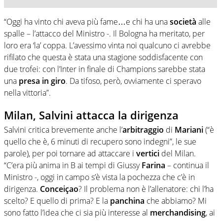
“Oggi ha vinto chi aveva più fame…e chi ha una
società
alle
spalle – l’attacco del Ministro -. Il Bologna ha meritato, per
loro era ‘la’ coppa. L’avessimo vinta noi qualcuno ci avrebbe
rifilato che questa è stata una stagione soddisfacente con
due trofei: con l’Inter in finale di Champions sarebbe stata
una
presa
in
giro
. Da tifoso, però, ovviamente ci speravo
nella vittoria”.
Milan, Salvini attacca la dirigenza
Salvini critica brevemente anche l’
arbitraggio
di
Mariani
(“è
quello che è, 6 minuti di recupero sono indegni”, le sue
parole), per poi tornare ad attaccare i
vertici
del Milan.
“C’era più anima in B ai tempi di Giussy
Farina
– continua il
Ministro -, oggi in campo s’è vista la pochezza che c’è in
dirigenza.
Conceiçao
? Il problema non è l’allenatore: chi l’ha
scelto? E quello di prima? E la
panchina
che abbiamo? Mi
sono fatto l’idea che ci sia più interesse al
merchandising
, ai