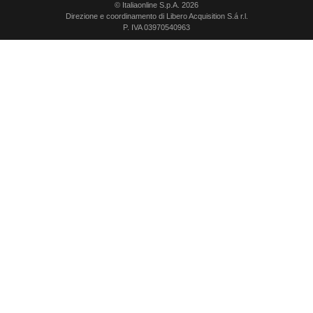
© Italiaonline S.p.A. 2026
Direzione e coordinamento di Libero Acquisition S.á r.l.
P. IVA 03970540963