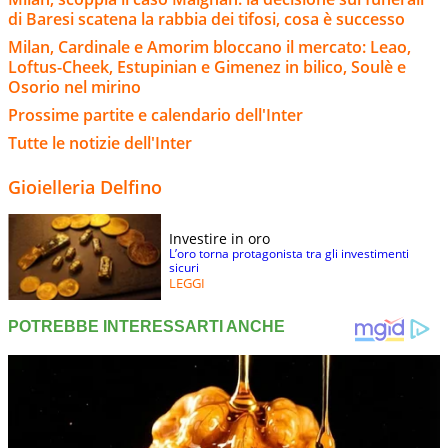
di Baresi scatena la rabbia dei tifosi, cosa è successo
Milan, Cardinale e Amorim bloccano il mercato: Leao,
Loftus-Cheek, Estupinian e Gimenez in bilico, Soulè e
Osorio nel mirino
Prossime partite e calendario dell'Inter
Tutte le notizie dell'Inter
Gioielleria Delfino
Investire in oro
L’oro torna protagonista tra gli investimenti
sicuri
LEGGI