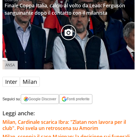
Finale Coppa Italia, calcio al volto da Leao: Ferguson
sanguinante dopo il contatto con il milanista
ANSA
Inter
Milan
Seguici su:
Google Discover
Fonti preferite
Leggi anche:
Milan, Cardinale scarica Ibra: "Zlatan non lavora per il
club". Poi svela un retroscena su Amorim
Milan, scoppia il caso Maignan: la decisione sui funerali