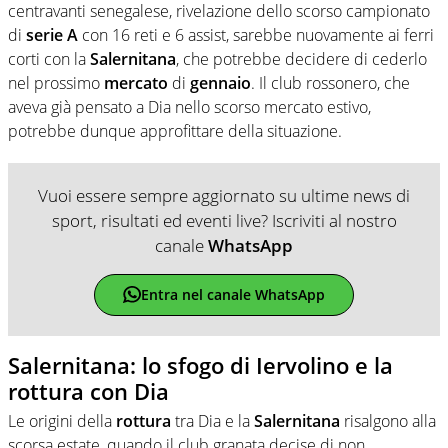
centravanti senegalese, rivelazione dello scorso campionato
di
serie A
con 16 reti e 6 assist, sarebbe nuovamente ai ferri
corti con la
Salernitana
, che potrebbe decidere di cederlo
nel prossimo
mercato
di
gennaio
. Il club rossonero, che
aveva già pensato a Dia nello scorso mercato estivo,
potrebbe dunque approfittare della situazione.
Vuoi essere sempre aggiornato su ultime news di
sport, risultati ed eventi live? Iscriviti al nostro
canale
WhatsApp
Entra nel canale WhatsApp
Salernitana: lo sfogo di Iervolino e la
rottura con Dia
Le origini della
rottura
tra Dia e la
Salernitana
risalgono alla
scorsa estate, quando il club granata decise di non