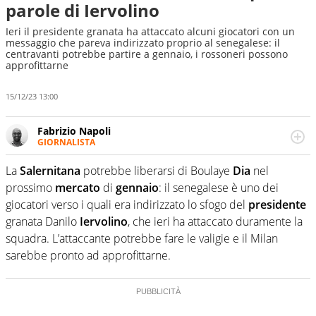
parole di Iervolino
Ieri il presidente granata ha attaccato alcuni giocatori con un
messaggio che pareva indirizzato proprio al senegalese: il
centravanti potrebbe partire a gennaio, i rossoneri possono
approfittarne
15/12/23 13:00
Fabrizio Napoli
GIORNALISTA
Giornalista professionista, per Virgilio Sport segue anche
il calcio ma è con la pallanuoto che esalta competenze e
La
Salernitana
potrebbe liberarsi di Boulaye
Dia
nel
passioni. Cura la comunicazione di HaBaWaBa, il più
prossimo
mercato
di
gennaio
: il senegalese è uno dei
grande festival di waterpolo per bambini al mondo
giocatori verso i quali era indirizzato lo sfogo del
presidente
granata Danilo
Iervolino
, che ieri ha attaccato duramente la
squadra. L’attaccante potrebbe fare le valigie e il Milan
sarebbe pronto ad approfittarne.