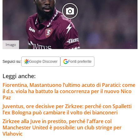
Imago
Seguici su:
Google Discover
Fonti preferite
Leggi anche:
Fiorentina, Mastantuono l’ultimo acuto di Paratici: come
il d.s. viola ha battuto la concorrenza per il nuovo Nico
Paz
Juventus, ore decisive per Zirkzee: perché con Spalletti
l’ex Bologna può cambiare il volto dei bianconeri
Zirkzee alla Juve in prestito, perché l'affare col
Manchester United è possibile: un club stringe per
Vlahovic