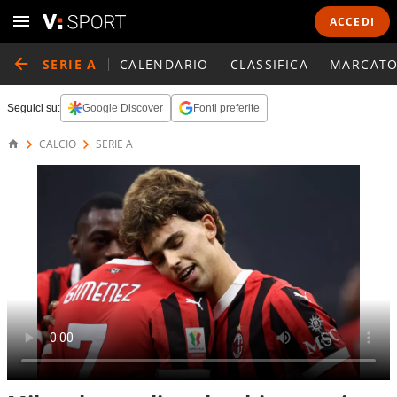
ACCEDI
SERIE A
CALENDARIO
CLASSIFICA
MARCATO
Seguici su:
Google Discover
Fonti preferite
CALCIO
SERIE A