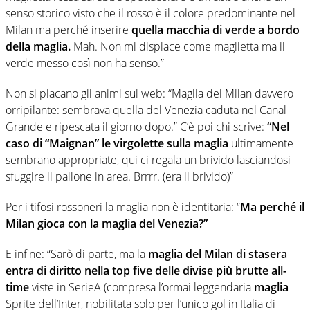
senso storico visto che il rosso è il colore predominante nel
Milan ma perché inserire
quella macchia di verde a bordo
della maglia.
Mah. Non mi dispiace come maglietta ma il
verde messo così non ha senso.”
Non si placano gli animi sul web: “Maglia del Milan davvero
orripilante: sembrava quella del Venezia caduta nel Canal
Grande e ripescata il giorno dopo.” C’è poi chi scrive:
“Nel
caso di “Maignan” le virgolette sulla maglia
ultimamente
sembrano appropriate, qui ci regala un brivido lasciandosi
sfuggire il pallone in area. Brrrr. (era il brivido)”
Per i tifosi rossoneri la maglia non è identitaria: “
Ma perché il
Milan gioca con la maglia del Venezia?”
E infine: “Sarò di parte, ma la
maglia del Milan di stasera
entra di diritto nella top five delle divise più brutte all-
time
viste in SerieA (compresa l’ormai leggendaria
maglia
Sprite dell’Inter, nobilitata solo per l’unico gol in Italia di