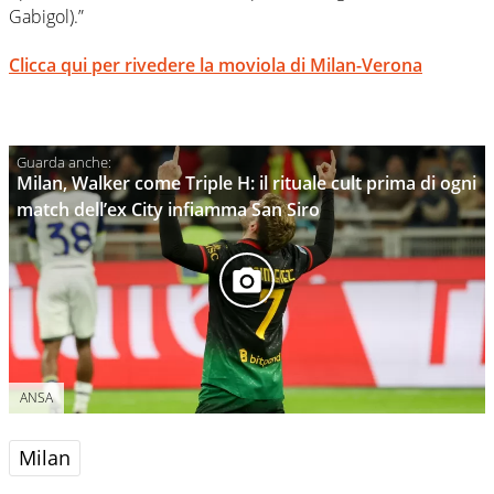
Gabigol).”
Clicca qui per rivedere la moviola di Milan-Verona
Milan, Walker come Triple H: il rituale cult prima di ogni
match dell’ex City infiamma San Siro
ANSA
Milan