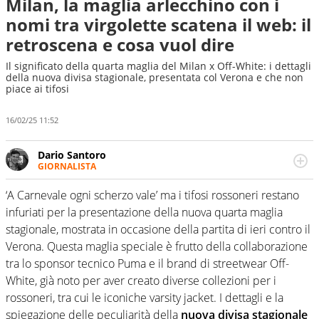
Milan, la maglia arlecchino con i
nomi tra virgolette scatena il web: il
retroscena e cosa vuol dire
Il significato della quarta maglia del Milan x Off-White: i dettagli
della nuova divisa stagionale, presentata col Verona e che non
piace ai tifosi
16/02/25 11:52
Dario Santoro
GIORNALISTA
Scrive, commenta, racconta lo sport in tutte le
sfaccettature. Tocca l'apice quando ha modo di
‘A Carnevale ogni scherzo vale’ ma i tifosi rossoneri restano
concentrarsi sulle interviste ai grandi protagonisti
infuriati per la presentazione della nuova quarta maglia
stagionale, mostrata in occasione della partita di ieri contro il
Verona. Questa maglia speciale è frutto della collaborazione
tra lo sponsor tecnico Puma e il brand di streetwear Off-
White, già noto per aver creato diverse collezioni per i
rossoneri, tra cui le iconiche varsity jacket. I dettagli e la
spiegazione delle peculiarità della
nuova divisa stagionale