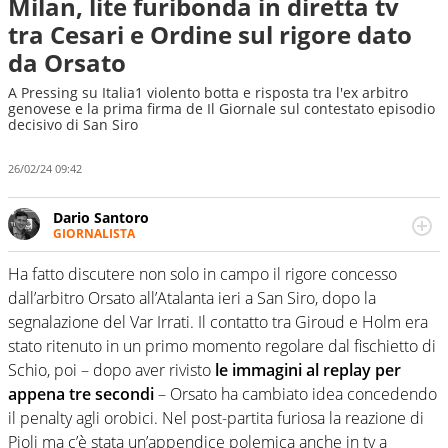
Milan, lite furibonda in diretta tv
tra Cesari e Ordine sul rigore dato
da Orsato
A Pressing su Italia1 violento botta e risposta tra l'ex arbitro
genovese e la prima firma de Il Giornale sul contestato episodio
decisivo di San Siro
26/02/24 09:42
Dario Santoro
GIORNALISTA
Scrive, commenta, racconta lo sport in tutte le
sfaccettature. Tocca l'apice quando ha modo di
Ha fatto discutere non solo in campo il rigore concesso
concentrarsi sulle interviste ai grandi protagonisti
dall’arbitro Orsato all’Atalanta ieri a San Siro, dopo la
segnalazione del Var Irrati. Il contatto tra Giroud e Holm era
stato ritenuto in un primo momento regolare dal fischietto di
Schio, poi – dopo aver rivisto
le immagini al replay per
appena tre secondi
– Orsato ha cambiato idea concedendo
il penalty agli orobici. Nel post-partita furiosa la reazione di
Pioli ma c’è stata un’appendice polemica anche in tv a