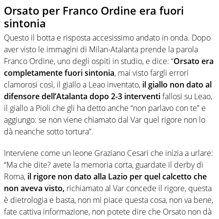
Orsato per Franco Ordine era fuori
sintonia
Questo il botta e risposta accesissimo andato in onda. Dopo
aver visto le immagini di Milan-Atalanta prende la parola
Franco Ordine, uno degli ospiti in studio, e dice: “
Orsato era
completamente fuori sintonia
, mai visto fargli errori
clamorosi così, il giallo a Leao inventato,
il giallo non dato al
difensore dell’Atalanta dopo 2-3 interventi
fallosi su Leao,
il giallo a Pioli che gli ha detto anche “non parlavo con te” e
aggiungo: se non viene chiamato dal Var quel rigore non lo
dà neanche sotto tortura”.
Interviene come un leone Graziano Cesari che inizia a urlare:
“Ma che dite? avete la memoria corta, guardate il derby di
Roma,
il rigore non dato alla Lazio per quel calcetto che
non aveva visto,
richiamato al Var concede il rigore, questa
è dietrologia e basta, non mi piace questa cosa, non va bene,
fate cattiva informazione, non potete dire che Orsato non dà