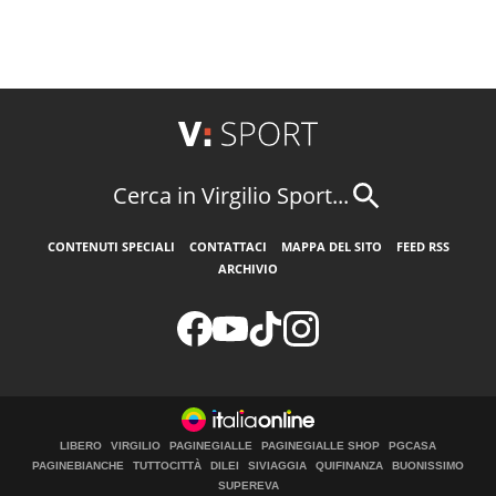
Cerca in Virgilio Sport...
CONTENUTI SPECIALI
CONTATTACI
MAPPA DEL SITO
FEED RSS
ARCHIVIO
LIBERO
VIRGILIO
PAGINEGIALLE
PAGINEGIALLE SHOP
PGCASA
PAGINEBIANCHE
TUTTOCITTÀ
DILEI
SIVIAGGIA
QUIFINANZA
BUONISSIMO
SUPEREVA