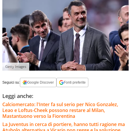
Getty Images
Seguici su:
Google Discover
Fonti preferite
Leggi anche:
Calciomercato: l'Inter fa sul serio per Nico Gonzalez,
Leao e Loftus-Cheek possono restare al Milan,
Mastantuono verso la Fiorentina
La Juventus in cerca di portiere, hanno tutti ragione ma
Atubolo alternativa a Vicario non regge e la soluzione