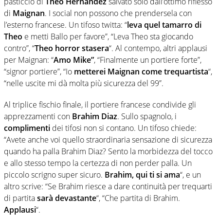
pasticcio di
Theo Hernandez
salvato solo dall’ottimo riflesso
di
Maignan
. I social non possono che prendersela con
l’esterno francese. Un tifoso twitta: “
leva quel tamarro di
Theo
e metti Ballo per favore”, “Leva Theo sta giocando
contro”, “
Theo horror stasera
“. Al contempo, altri applausi
per Maignan: “
Amo Mike”
, “Finalmente un portiere forte”,
“signor portiere”, “
Io
metterei M
aignan
come trequartista
“,
“nelle uscite mi dà molta più sicurezza del 99”.
Al triplice fischio finale, il portiere francese condivide gli
apprezzamenti con
Brahim Diaz
. Sullo spagnolo, i
complimenti
dei tifosi non si contano. Un tifoso chiede:
“
Avete anche voi quello straordinaria sensazione di sicurezza
quando ha palla
Brahim Diaz
? Sento la morbidezza del tocco
e allo stesso tempo la certezza di non perder palla. Un
piccolo scrigno super sicuro.
Brahim,
qui ti si ama
“, e un
altro scrive: “Se B
rahim
riesce a dare continuità per trequarti
di partita
sarà devastante
“,
“Che partita di Brahim.
Applausi
“.