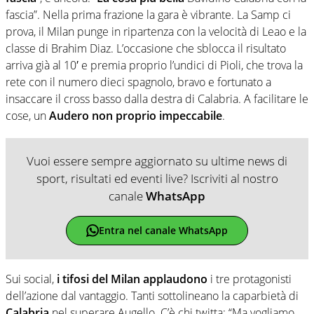
fascia”. Nella prima frazione la gara è vibrante. La Samp ci
prova, il Milan punge in ripartenza con la velocità di Leao e la
classe di Brahim Diaz. L’occasione che sblocca il risultato
arriva già al 10′ e premia proprio l’undici di Pioli, che trova la
rete con il numero dieci spagnolo, bravo e fortunato a
insaccare il cross basso dalla destra di Calabria. A facilitare le
cose, un
Audero non proprio impeccabile
.
Vuoi essere sempre aggiornato su ultime news di
sport, risultati ed eventi live? Iscriviti al nostro
canale
WhatsApp
Entra nel canale WhatsApp
Sui social,
i tifosi del Milan applaudono
i tre protagonisti
dell’azione dal vantaggio. Tanti sottolineano la caparbietà di
Calabria
nel superare Augello. C’è chi twitta:
“Ma vogliamo