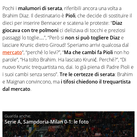
Pochi i
malumori di serata
, riferibili ancora una volta a
Brahim Diaz. Il destinatario è
Pioli
, che decide di sostituire il
dieci per inserire Bennacer e scatena le proteste: “
Diaz
giocava con tre polmoni
ci deliziava di tocchi e preziosi
passaggi lo toglie…”, “Però si
non si può togliere Diaz
e
lasciare Krunic dietro Giroud! Speriamo arrivi qualcosa dal
mercato
“, “perché lo levi?”, “
Ma che cambi fa Pioli
non ho
parole”, “Ha tolto Brahim. Ha lasciato Krunić. Perché?”, “Di
nuovo Krunic trequartista no, dai. Io già piena di Padre Pioli e
i suoi cambi senza senso”.
Tre le certezze di serata
: Brahim
e Maignan convincono, ma
i tifosi chiedono il trequartista
dal mercato
.
Serie A, Sampdoria-Milan 0-1: le foto