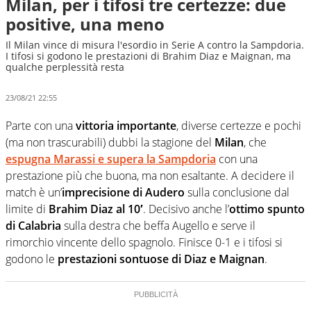
Milan, per i tifosi tre certezze: due
positive, una meno
Il Milan vince di misura l'esordio in Serie A contro la Sampdoria.
I tifosi si godono le prestazioni di Brahim Diaz e Maignan, ma
qualche perplessità resta
23/08/21 22:55
Parte con una
vittoria importante
, diverse certezze e pochi
(ma non trascurabili) dubbi la stagione del
Milan
, che
espugna Marassi e supera la Sampdoria
con una
prestazione più che buona, ma non esaltante. A decidere il
match è un’
imprecisione di Audero
sulla conclusione dal
limite di
Brahim Diaz al 10′
. Decisivo anche l’
ottimo spunto
di Calabria
sulla destra che beffa Augello e serve il
rimorchio vincente dello spagnolo. Finisce 0-1 e i tifosi si
godono le
prestazioni sontuose di Diaz e Maignan
.