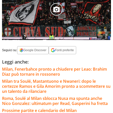
Seguici su:
Google Discover
Fonti preferite
Leggi anche:
Milan, Fenerbahce pronto a chiudere per Leao: Brahim
Diaz può tornare in rossonero
Milan tra Soulé, Mastantuono e Nwaneri: dopo le
certezze Ramos e Gila Amorim pronto a scommettere su
un talento da rilanciare
Roma, Soulé al Milan sblocca Nusa ma spunta anche
Nico Gonzalez: ultimatum per Read, Gasperini ha fretta
Prossime partite e calendario del Milan