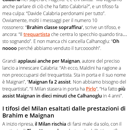
anche parlare di ciò che ha fatto Calabria?”, e un tifoso fa
mea culpa: “Davide Calabria perdonami per tutto”.
Ovviamente, molti i messaggi per il numero 10
rossonero:
“
Brahim classe sopraffina
“, scrive un tifoso, e
ancora: “Il
trequartista
che centra lo specchio quando tira…
sto sognando”. E non manca chi cancella Calhanoglu:
“
Oh
noooo
perché abbiamo venduto il turcoooohh”.
G
randi
applausi anche per Maignan
, autore del preciso
lancio a innescare Calabria:
“Ah ecco, Maldini ha ragione a
non preoccuparsi del trequartista. Sta in porta e il suo nome
è Maignan”, “
Maignan fa 2 assist
. Non abbiamo bisogno del
trequartista”, “Il Milan stasera in porta ha
Pirlo
“, “Ha fatto
più
assist M
aignan
in dieci minuti che
Calhanoglu
in 4 anni”.
I tifosi del Milan esaltati dalle prestazioni di
Brahim e Maignan
A inizio ripresa,
il Milan rischia
di farsi male da solo, con il