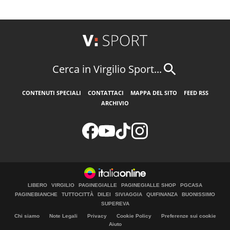
Cerca in Virgilio Sport...
CONTENUTI SPECIALI
CONTATTACI
MAPPA DEL SITO
FEED RSS
ARCHIVIO
LIBERO
VIRGILIO
PAGINEGIALLE
PAGINEGIALLE SHOP
PGCASA
PAGINEBIANCHE
TUTTOCITTÀ
DILEI
SIVIAGGIA
QUIFINANZA
BUONISSIMO
SUPEREVA
Chi siamo
Note Legali
Privacy
Cookie Policy
Preferenze sui cookie
Aiuto