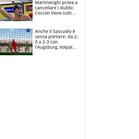
Martinenghi prova a
cancellare i dubbi:
Ceccon tiene tutti
col fiato sospeso.
Pellegrini punta su
Curtis
Anche il Sassuolo è
senza portiere: da 2-
0 a 2-3 con
l'Augsburg, Volpato
non basta, che
errori di Muric