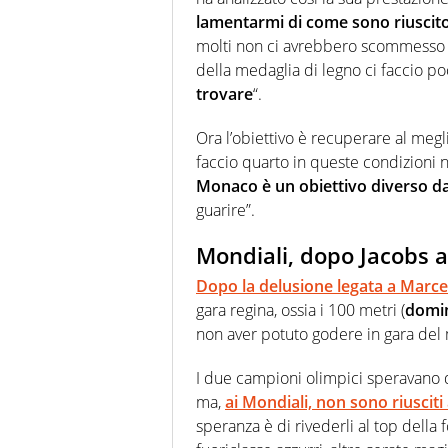
lamentarmi di come sono riuscito 
molti non ci avrebbero scommesso 
della medaglia di legno ci faccio p
trovare
“.
Ora l’obiettivo è recuperare al megli
faccio quarto in queste condizioni 
Monaco è un obiettivo diverso d
guarire”.
Mondiali, dopo Jacobs 
Dopo la delusione legata a Marce
gara regina, ossia i 100 metri (
domin
non aver potuto godere in gara del
I due campioni olimpici speravano d
ma,
ai Mondiali, non sono riusciti 
speranza è di rivederli al top della 