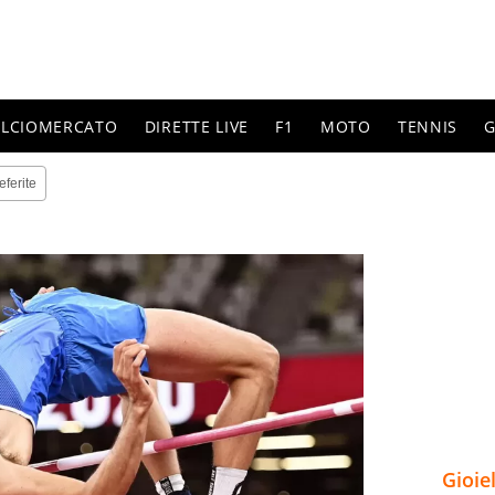
ALCIOMERCATO
DIRETTE LIVE
F1
MOTO
TENNIS
G
eferite
Gioie