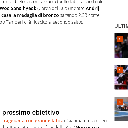
mento di gloria con l’azzurro (bello l’abbraccio finale
r Woo Sang-hyeok
(Corea del Sud) mentre
Andrij
a casa la medaglia di bronzo
saltando 2.33 come
bo Tamberi ci è riuscito al secondo salto).
ULTI
 prossimo obiettivo
o (
raggiunta con grande fatica
), Gianmarco Tamberi
 direttamente ai microfoni della Rai: “
Non posso