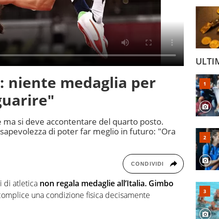
ULTI
a: niente medaglia per
guarire"
e ma si deve accontentare del quarto posto.
apevolezza di poter far meglio in futuro: "Ora
CONDIVIDI
 di atletica
non regala medaglie all’Italia.
Gimbo
 complice una condizione fisica decisamente