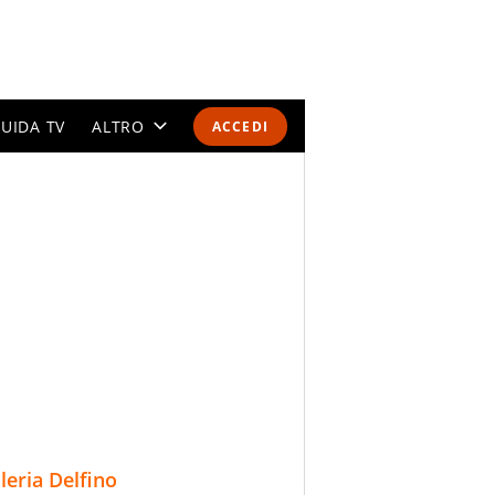
UIDA TV
ALTRO
ACCEDI
CALENDARI E CLASSIFICHE
ALTRI SPORT
MONDIALI 2026
OLIMPIADI
GOSSIP
LIFESTYLE
lleria Delfino