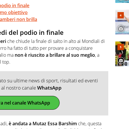
podio in finale
imo obiettivo
amberi non brilla
di del podio in finale
eri
che chiude la finale di salto in alto ai Mondiali di
zurro ha fatto di tutto per provare a conquistare
alio ma
non è riuscito a brillare al suo meglio
, a
l top.
o su ultime news di sport, risultati ed eventi
ti al nostro canale
WhatsApp
ra nel canale WhatsApp
iadi,
è andata a Mutaz Essa Barshim
che, questa