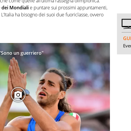
giche come quelle all’ultima rassegna olimpionica.
e dei Mondiali
e puntare sui prossimi appuntamenti,
 L’Italia ha bisogno dei suoi due fuoriclasse, ovvero
GUI
Even
: "Sono un guerriero"