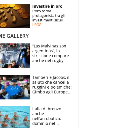
STORIE
Investire in oro
L’oro torna
SPECIALI
protagonista tra gli
investimenti sicuri
LEGGI
ESPERTI
ME GALLERY
CONTATTI
“Las Malvinas son
argentinas”, lo
striscione compare
anche nel rugby:
dopo Messi e
compagni ormai è
un caso
Tamberi e Jacobs, il
saluto che cancella
ruggini e polemiche:
Gimbo agli Europei
cerca un altro
miracolo
Italia di bronzo
anche
nell’acrobatica:
dominio nel