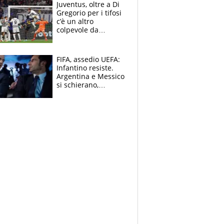
Ducati in affanno
Juventus, oltre a Di
Gregorio per i tifosi
c’è un altro
colpevole da
mandar via
FIFA, assedio UEFA:
Infantino resiste.
Argentina e Messico
si schierano,
CONCACAF spaccata