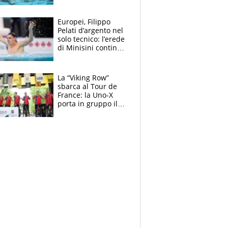
medagliere, ora
tocca a Ceccon, Curti
e compagni
Europei, Filippo
continuare
Pelati d’argento nel
solo tecnico: l’erede
di Minisini continua
a stupire, Los
Angeles è già nel
mirino
La “Viking Row”
sbarca al Tour de
France: la Uno-X
porta in gruppo il
rito della Norvegia
di Haaland e
compagni