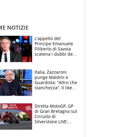
ME NOTIZIE
L'appello del
Principe Emanuele
Filiberto di Savoia
scatena i dubbi dei
tifosi: "E' una
trappola"
Italia, Zazzaroni
punge Maldini e
Guardiola: “Altro che
stanchezza”. Il like
di Mancini e le
polemiche sui social
Diretta MotoGP, GP
di Gran Bretagna sul
Circuito di
Silverstone LIVE:
Aprilia vuole
un'altra impresa,