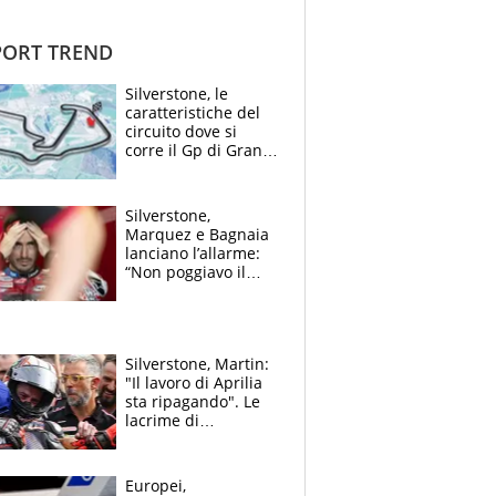
ORT TREND
Silverstone, le
caratteristiche del
circuito dove si
corre il Gp di Gran
Bretagna del
Motomondiale
Silverstone,
Marquez e Bagnaia
lanciano l’allarme:
“Non poggiavo il
ginocchio, dobbiamo
capire cosa è
successo”
Silverstone, Martin:
"Il lavoro di Aprilia
sta ripagando". Le
lacrime di
Bezzecchi: "Ho dato
tutto, spero di finire
la gara domani"
Europei,