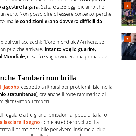
a gestire la gara.
Saltare 2.33 oggi diciamo che in
un euro. Non posso dire di essere contento, perché
oco, ma
le condizioni erano davvero difficili da
o dai vari acciacchi: “L’oro mondiale? Arriverà, se
non può che arrivare.
Intanto voglio guarire,
al Mondiale
, ci sarò e voglio vincere ma prima devo
anche Tamberi non brilla
ll Jacobs
, costretto a ritirarsi per problemi fisici nella
io statunitense
), ora anche il forte rammarico di
 miglior Gimbo Tamberi.
i regalare altre grandi emozioni al popolo italiano
a lasciare il segno
come avrebbero voluto. La
forma il prima possibile per vivere, insieme ai due