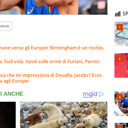
SP
eferite
mune verso gli Europei: Birmingham è un rischio,
 Sioli vola. Inzoli sulle orme di Furlani, Pernici
osa che mi impressiona di Doualla. Jacobs? Ecco
a agli Europei