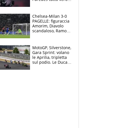
Lukaku lascia il
Napoli
Chelsea-Milan 3-0
PAGELLE: figuraccia
Amorim, Diavolo
scandaloso, Ramos
già rimandato
MotoGP, Silverstone,
Gara Sprint: volano
le Aprilia, tripletta
sul podio. Le Ducati
crollano