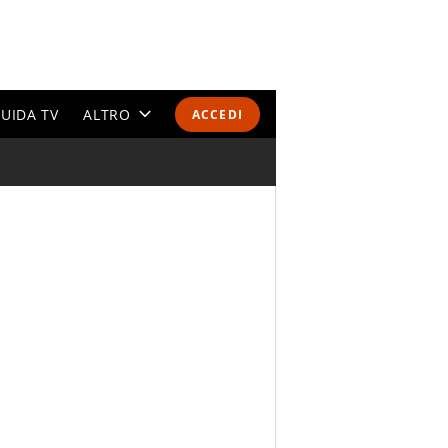
UIDA TV
ALTRO
ACCEDI
CALENDARI E CLASSIFICHE
ALTRI SPORT
MONDIALI 2026
OLIMPIADI
GOSSIP
LIFESTYLE