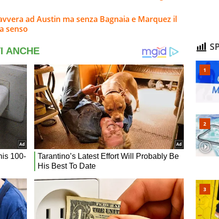
 avvera ad Austin ma senza Bagnaia e Marquez il
ha senso
SP