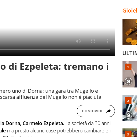
Gioie
ULTI
o di Ezpeleta: tremano i
umero uno di Dorna: una gara tra Mugello e
 scarsa affluenza del Mugello non è piaciuta
CONDIVIDI
la Dorna, Carmelo Ezpeleta.
La società da 30 anni
le
ma presto alcune cose potrebbero cambiare e i