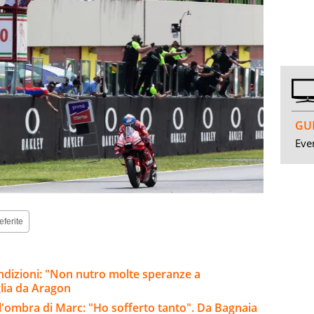
GUI
Even
eferite
ondizioni: "Non nutro molte speranze a
lia da Aragon
l'ombra di Marc: "Ho sofferto tanto". Da Bagnaia