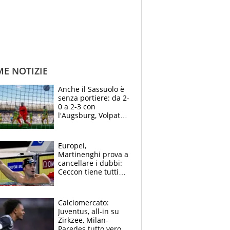
ME NOTIZIE
Anche il Sassuolo è
senza portiere: da 2-
0 a 2-3 con
l'Augsburg, Volpato
non basta, che
errori di Muric
Europei,
Martinenghi prova a
cancellare i dubbi:
Ceccon tiene tutti
col fiato sospeso.
Pellegrini punta su
Curtis
Calciomercato:
Juventus, all-in su
Zirkzee, Milan-
Paredes tutto vero,