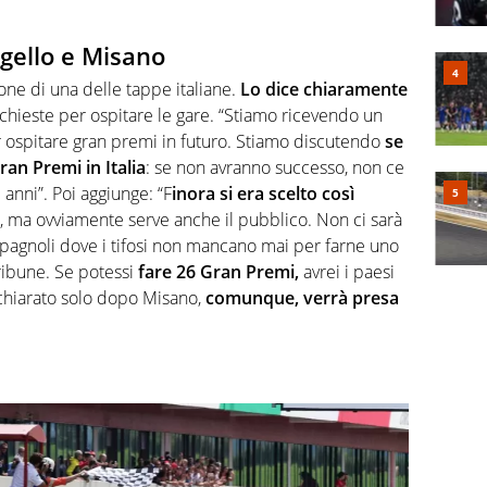
gello e Misano
one di una delle tappe italiane.
Lo dice chiaramente
chieste per ospitare le gare. “Stiamo ricevendo un
r ospitare gran premi in futuro. Stiamo discutendo
se
an Premi in Italia
: se non avranno successo, non ce
anni”. Poi aggiunge: “F
inora si era scelto così
, ma ovviamente serve anche il pubblico. Non ci sarà
spagnoli dove i tifosi non mancano mai per farne uno
tribune. Se potessi
fare 26 Gran Premi,
avrei i paesi
ichiarato solo dopo Misano,
comunque, verrà presa