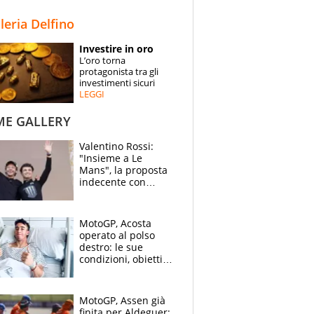
STORIE
lleria Delfino
SPECIALI
Investire in oro
L’oro torna
ESPERTI
protagonista tra gli
investimenti sicuri
LEGGI
CONTATTI
ME GALLERY
Valentino Rossi:
"Insieme a Le
Mans", la proposta
indecente con
Lando Norris al
Festival di
Goodwood
MotoGP, Acosta
operato al polso
destro: le sue
condizioni, obiettivo
Sachsenring
MotoGP, Assen già
finita per Aldeguer: