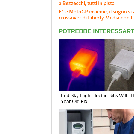
a Bezzecchi, tutti in pista
F1 e MotoGP insieme, il sogno si
crossover di Liberty Media non 