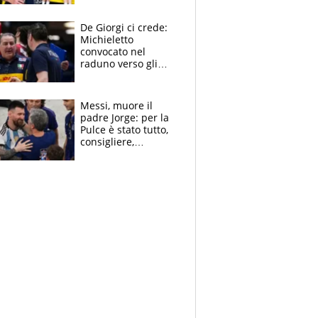
Sanremo nel 2027:
vuole la Roubaix
De Giorgi ci crede:
Michieletto
convocato nel
raduno verso gli
Europei. A sorpresa
torna Rychlicki
Messi, muore il
padre Jorge: per la
Pulce è stato tutto,
consigliere,
manager, amico e
capofamiglia