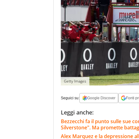
Getty Images
Seguici su:
Google Discover
Fonti pr
Leggi anche:
Bezzecchi fa il punto sulle sue c
Silverstone". Ma promette battag
Alex Marquez e la depressione al