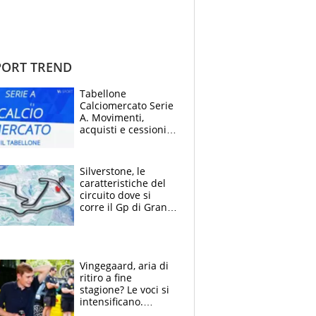
ORT TREND
Tabellone
Calciomercato Serie
A. Movimenti,
acquisti e cessioni:
estate 2026-27
Silverstone, le
caratteristiche del
circuito dove si
corre il Gp di Gran
Bretagna del
Motomondiale
Vingegaard, aria di
ritiro a fine
stagione? Le voci si
intensificano.
Pogacar, niente