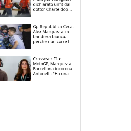
dichiarato unfit dal
dottor Charte dopo
la brutta caduta di
venerdì
Gp Repubblica Ceca:
Alex Marquez alza
bandiera bianca,
perchè non corre la
Sprint e la gara di
Brno
Crossover F1 e
MotoGP, Marquez a
Barcellona incorona
Antonelli: "Ha una
grinta diversa"