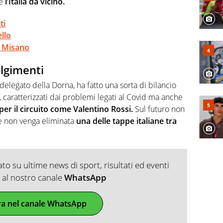
e
l’Italia da vicino.
ti
llo
e Misano
olgimenti
delegato della Dorna, ha fatto una sorta di bilancio
, caratterizzati dai problemi legati al Covid ma anche
per il circuito come Valentino Rossi.
Sul futuro non
e non venga eliminata
una delle tappe italiane tra
o su ultime news di sport, risultati ed eventi
ti al nostro canale
WhatsApp
ra nel canale WhatsApp