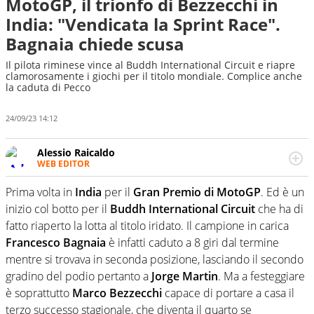
MotoGP, il trionfo di Bezzecchi in
India: "Vendicata la Sprint Race".
Bagnaia chiede scusa
Il pilota riminese vince al Buddh International Circuit e riapre
clamorosamente i giochi per il titolo mondiale. Complice anche
la caduta di Pecco
24/09/23 14:12
Alessio Raicaldo
WEB EDITOR
Un figlio che si chiama Diego e la tesi di laurea sugli stadi
di proprietà in Italia. Il calcio quale filo conduttore
Prima volta in
India
per il
Gran Premio di MotoGP
. Ed è un
irrinunciabile tra passione e professione. Per Virgilio
inizio col botto per il
Buddh International Circuit
che ha di
Sport indaga, approfondisce e scandaglia l'universo
fatto riaperto la lotta al titolo iridato. Il campione in carica
mondo dello sport per antonomasia
Francesco Bagnaia
è infatti caduto a 8 giri dal termine
mentre si trovava in seconda posizione, lasciando il secondo
gradino del podio pertanto a
Jorge Martin
. Ma a festeggiare
è soprattutto
Marco Bezzecchi
capace di portare a casa il
terzo successo stagionale, che diventa il quarto se