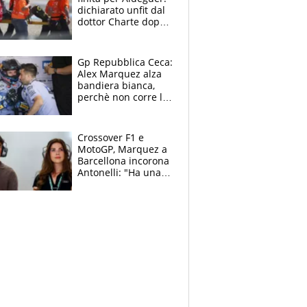
dichiarato unfit dal
dottor Charte dopo
la brutta caduta di
venerdì
Gp Repubblica Ceca:
Alex Marquez alza
bandiera bianca,
perchè non corre la
Sprint e la gara di
Brno
Crossover F1 e
MotoGP, Marquez a
Barcellona incorona
Antonelli: "Ha una
grinta diversa"