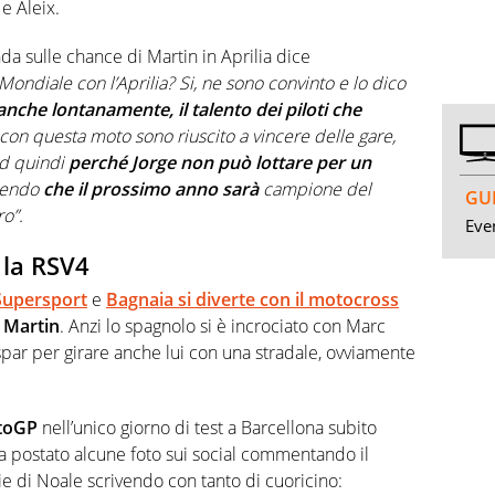
 e Aleix.
nda sulle chance di Martin in Aprilia dice
 Mondiale con l’Aprilia? Si, ne sono convinto e lo dico
nche lontanamente, il talento dei piloti che
on questa moto sono riuscito a vincere delle gare,
rd quindi
perché Jorge non può lottare per un
icendo
che il prossimo anno sarà
campione del
GUI
ro”.
Even
 la RSV4
Supersport
e
Bagnaia si diverte con il motocross
 Martin
. Anzi lo spagnolo si è incrociato con Marc
spar per girare anche lui con una stradale, ovviamente
toGP
nell’unico giorno di test a Barcellona subito
a postato alcune foto sui social commentando il
e di Noale scrivendo con tanto di cuoricino: