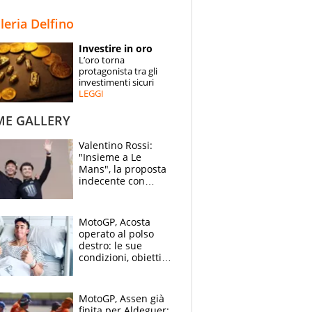
STORIE
lleria Delfino
SPECIALI
Investire in oro
L’oro torna
ESPERTI
protagonista tra gli
investimenti sicuri
LEGGI
CONTATTI
ME GALLERY
Valentino Rossi:
"Insieme a Le
Mans", la proposta
indecente con
Lando Norris al
Festival di
Goodwood
MotoGP, Acosta
operato al polso
destro: le sue
condizioni, obiettivo
Sachsenring
MotoGP, Assen già
finita per Aldeguer: