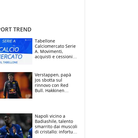
ORT TREND
Tabellone
Calciomercato Serie
A. Movimenti,
acquisti e cessioni:
estate 2026-27
Verstappen, papà
Jos sbotta sul
rinnovo con Red
Bull. Hakkinen
avverte McLaren:
“Prendere Max
sarebbe un rischio”
Napoli vicino a
Badiashile, talento
smarrito dai muscoli
di cristallo: infortuni
a raffica negli ultimi