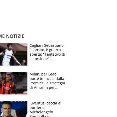
ME NOTIZIE
Cagliari-Sebastiano
Esposito, è guerra
aperta: "Tentativo di
estorsione" e
"certificato medico
imbarazzante"
Milan, per Leao
porte in faccia dalla
Premier: la strategia
di Amorim per
recuperarlo e il
grazie ad Allegri
dopo il derby
Juventus, caccia al
portiere.
Michelangelo
Rampulla in