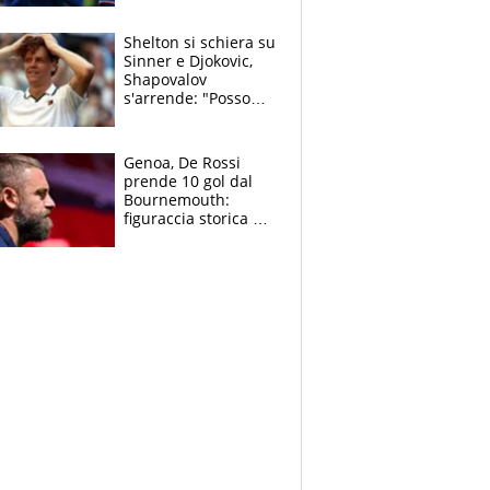
3 anni
Shelton si schiera su
Sinner e Djokovic,
Shapovalov
s'arrende: "Posso
battere tutti tranne
Jannik e Alcaraz"
Genoa, De Rossi
prende 10 gol dal
Bournemouth:
figuraccia storica ed
è allarme per il
mercato di Lopez