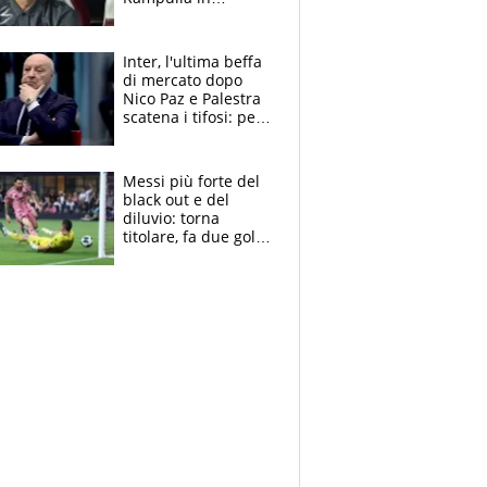
esclusiva: “Suzuki in
prestito dal PSG?
Roba da Lega Pro.
Inter, l'ultima beffa
Caprile profilo
di mercato dopo
giusto”
Nico Paz e Palestra
scatena i tifosi: per
Marotta una doccia
fredda
Messi più forte del
black out e del
diluvio: torna
titolare, fa due gol e
un assist e trascina
l'Inter Miami, altro
che ritiro