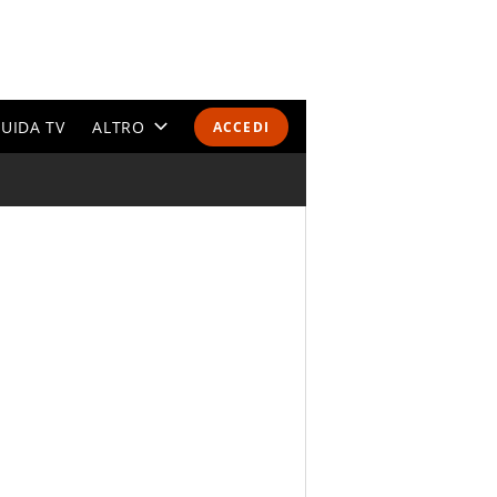
UIDA TV
ALTRO
ACCEDI
CALENDARI E CLASSIFICHE
ALTRI SPORT
MONDIALI 2026
OLIMPIADI
GOSSIP
LIFESTYLE