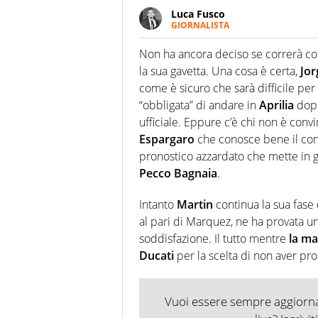
Luca Fusco
GIORNALISTA
Giornalista multimediale. Quan
spesso e volentieri finisce sul 
Non ha ancora deciso se correrà con
la sua gavetta. Una cosa è certa,
Jor
come è sicuro che sarà difficile per
“obbligata” di andare in
Aprilia
dopo
ufficiale. Eppure c’è chi non è conv
Espargaro
che conosce bene il conn
pronostico azzardato che mette in g
Pecco Bagnaia
.
Intanto
Martin
continua la sua fas
al pari di Marquez, ne ha provata un
soddisfazione. Il tutto mentre
la ma
Ducati
per la scelta di non aver pro
Vuoi essere sempre aggiornat