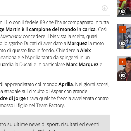
do si accendono i motori, lui sgasa, impenna, derapa. E
podio
 l’1 o con il fedele 89 che l’ha accompagnato in tutta
ge Martin è il campione del mondo in carica
. Così
Martinator
concedere il bis vista la scelta, quasi
 lo sgarbo Ducati di aver dato a
Marquez
la moto
into di questo fino in fondo. Chiedere a
Aleix
azionale e l’Aprilia tanto da spingersi in un
uardia la Ducati e in particolare
Marc Marquez
e
e di apprendistato col mondo
Aprilia
. Nei giorni scorsi,
a stradale sul circuito di Aspar con grande
dre di Jorge
tirava qualche freccia avvelenata contro
mosso il figlio nel Team Factory.
o su ultime news di sport, risultati ed eventi