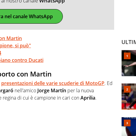
ti al nostro canale
WhatsApp
ra nel canale WhatsApp
con Martin
ULTI
pione, si può"
4
iano contro Ducati
pporto con Martin
e
presentazioni delle varie scuderie di MotoGP
. Ed
argaró
nell’amico
Jorge Martín
per la nuova
e regina di cui è campione in cari con
Aprilia
.