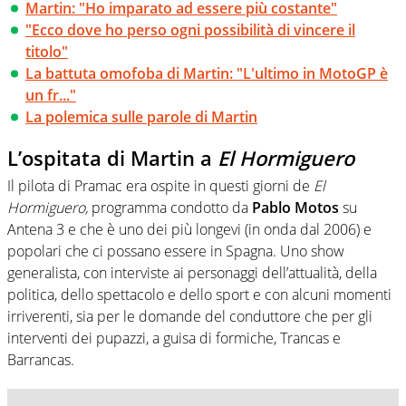
Martin: "Ho imparato ad essere più costante"
"Ecco dove ho perso ogni possibilità di vincere il
titolo"
La battuta omofoba di Martin: "L'ultimo in MotoGP è
un fr..."
La polemica sulle parole di Martin
L’ospitata di Martin a
El Hormiguero
Il pilota di Pramac era ospite in questi giorni de
El
Hormiguero,
programma condotto da
Pablo Motos
su
Antena 3 e che è uno dei più longevi (in onda dal 2006) e
popolari che ci possano essere in Spagna. Uno show
generalista, con interviste ai personaggi dell’attualità, della
politica, dello spettacolo e dello sport e con alcuni momenti
irriverenti, sia per le domande del conduttore che per gli
interventi dei pupazzi, a guisa di formiche, Trancas e
Barrancas.