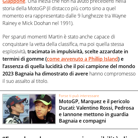
Giappone
. Una inezia che non ha avuto precedenti nella
storia della MotoGP (il distacco più corto sino a quel
momento era rappresentato dalle 9 lunghezze tra Wayne
Rainey e Mick Doohan nel 1991).
Per sparuti momenti Martin è stato anche capace di
conquistare la vetta della classifica, ma poi quella stessa
esplosività,
tracimata in impulsività, scelte azzardate in
termini di gomme (
come avvenuto a Phillip Island
) e
l’assenza di quella lucidità che il poi campione del mondo
2023 Bagnaia ha dimostrato di avere
hanno compromesso
il suo assalto al titolo.
Forse ti può interessare
MotoGP, Marquez e il pericolo
Ducati: Valentino Rossi, Pedrosa
e Iannone mettono in guardia
Bagnaia e compagni