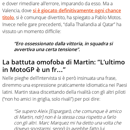
e dover rimediare all’errore, imparando da esso. Ma a
Valencia, dove
si è giocato definitivamente ogni chance
titolo
, si è comunque divertito, ha spiegato a Pablo Motos.
Invece nelle gare precedenti, “dalla Thailandia al Qatar” ha
vissuto un momento difficile:
“Ero ossessionato dalla vittoria, in squadra si
avvertiva una certa tensione”.
La battuta omofoba di Martin: “L’ultimo
in MotoGP è un fr…”
Nelle pieghe dell’intervista si è però insinuata una frase,
diremmo una espressione praticamente idiomatica nei Paesi
latini. Martin stava discettando della rivalità con gli altri piloti
(“non ho amici in griglia, solo rivali”) per poi dire:
“Se supero Aleix
[Espargarò, che comunque è amico
di Martin, ndr]
non è la stessa cosa rispetto a farlo
con gli altri. Marc Marquez mi ha detto una volta che
dovevo spostarmi, sennò lo avrebbe fatto lui.