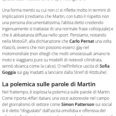
Una forma mentis su cui non ci si riflette molto in termini di
implicazioni (crediamo che Martin, con tutto il rispetto non
una persona documentatissima, l’abbia detto credendo
ingenuamente si trattasse di una normale frase colloquiale) e
che è abbastanza diffusa nello sport. Pensiamo, restando
nella MotoGP, alla dichiarazione che
Carlo Pernat
una volta
rilasciò, ovvero che non possono esserci gay nel
motomondiale (non ditegli che molti omosessuali amano le
moto e viaggiano pure su modelli di notevoli cilindrata,
sennò sbianca come la calce). O nell’infelice uscita di
Sofia
Goggia
sui gay inadatti a lanciarsi dalla Streif di Kitzbuhel.
La polemica sulle parole di Martin
Nel frattempo, è esplosa la polemica sulle parole di Martin.
Come riporta
Affari Italiani
, una voce autorevole nel campo
del giornalismo di settore come
Simon Patterson
sui social
si è detto “disgustato” dall’uscita omofoba e offensiva del