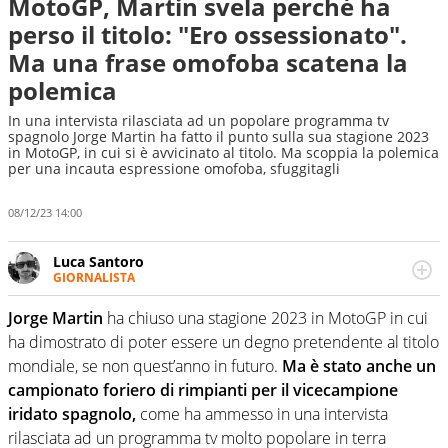
MotoGP, Martin svela perché ha
perso il titolo: "Ero ossessionato".
Ma una frase omofoba scatena la
polemica
In una intervista rilasciata ad un popolare programma tv
spagnolo Jorge Martin ha fatto il punto sulla sua stagione 2023
in MotoGP, in cui si è avvicinato al titolo. Ma scoppia la polemica
per una incauta espressione omofoba, sfuggitagli
08/12/23 14:00
Luca Santoro
GIORNALISTA
Esperto di Motorsport ma, più in generale, appassionato
di tutto ciò che sia Sport, anche senza il Motor. Dà il
Jorge Martin
ha chiuso una stagione 2023 in MotoGP in cui
meglio di sé quando la strada fa largo alle due o alle
ha dimostrato di poter essere un degno pretendente al titolo
quattro ruote
mondiale, se non quest’anno in futuro.
Ma è stato anche un
campionato foriero di rimpianti per il vicecampione
iridato spagnolo,
come ha ammesso in una intervista
rilasciata ad un programma tv molto popolare in terra