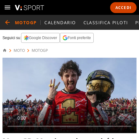
ACCEDI
MOTOGP
CALENDARIO
CLASSIFICA PILOTI
P
Seguici su:
Google Discover
Fonti preferite
MOTO
MOTOGP