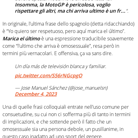
Insomma, la MotoGP è pericolosa, voglio
rispettare gli altri, ma chi arriva ultimo è un fr…
“.
In originale, l’ultima frase dello spagnolo (detta ridacchiando)
è “Yo quiero ser respetuoso, pero aquí marica el último”.
Marica el último
è una espressione traducibile soavemente
come “l’ultimo che arriva è omosessuale”, resa però in
termini più vernacolari. E offensiva, ça va sans dire.
Un día más de televisión blanca y familiar.
pic.twitter.com/S56rNGcpgO
— Jose Manuel Sánchez (@jose_manuelsn)
December 4, 2023
Una di quelle frasi colloquiali entrate nell’uso comune per
consuetudine, su cui non ci sofferma più di tanto in termini
di implicazioni, e che sottende però il fatto che un
omosessuale sia una persona debole, un pusillanime, in
questo caso inadatto ad uno sport del genere.