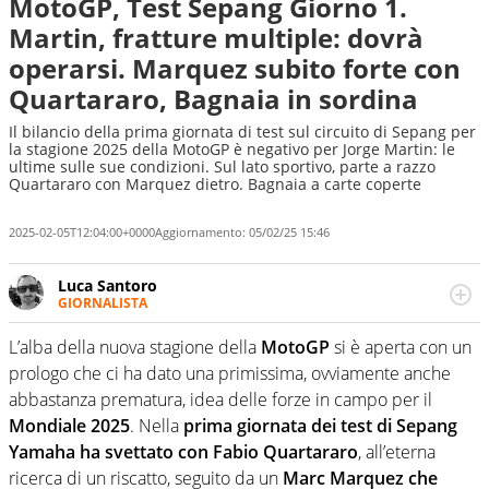
MotoGP, Test Sepang Giorno 1.
Martin, fratture multiple: dovrà
operarsi. Marquez subito forte con
Quartararo, Bagnaia in sordina
Il bilancio della prima giornata di test sul circuito di Sepang per
la stagione 2025 della MotoGP è negativo per Jorge Martin: le
ultime sulle sue condizioni. Sul lato sportivo, parte a razzo
Quartararo con Marquez dietro. Bagnaia a carte coperte
2025-02-05T12:04:00+0000
Aggiornamento:
05/02/25 15:46
Luca Santoro
GIORNALISTA
Esperto di Motorsport ma, più in generale, appassionato
di tutto ciò che sia Sport, anche senza il Motor. Dà il
L’alba della nuova stagione della
MotoGP
si è aperta con un
meglio di sé quando la strada fa largo alle due o alle
prologo che ci ha dato una primissima, ovviamente anche
quattro ruote
abbastanza prematura, idea delle forze in campo per il
Mondiale 2025
. Nella
prima giornata dei test di Sepang
Yamaha ha svettato con Fabio Quartararo
, all’eterna
ricerca di un riscatto, seguito da un
Marc Marquez che