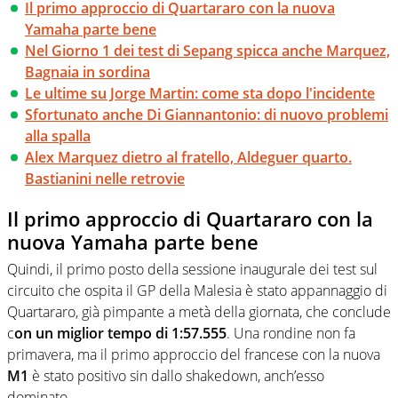
Il primo approccio di Quartararo con la nuova
Yamaha parte bene
Nel Giorno 1 dei test di Sepang spicca anche Marquez,
Bagnaia in sordina
Le ultime su Jorge Martin: come sta dopo l'incidente
Sfortunato anche Di Giannantonio: di nuovo problemi
alla spalla
Alex Marquez dietro al fratello, Aldeguer quarto.
Bastianini nelle retrovie
Il primo approccio di Quartararo con la
nuova Yamaha parte bene
Quindi, il primo posto della sessione inaugurale dei test sul
circuito che ospita il GP della Malesia è stato appannaggio di
Quartararo, già pimpante a metà della giornata, che conclude
c
on un miglior tempo di 1:57.555
. Una rondine non fa
primavera, ma il primo approccio del francese con la nuova
M1
è stato positivo sin dallo shakedown, anch’esso
dominato.