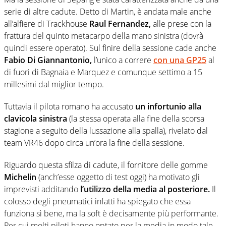
serie di altre cadute. Detto di Martin, è andata male anche
all’alfiere di Trackhouse
Raul Fernandez,
alle prese con la
frattura del quinto metacarpo della mano sinistra (dovrà
quindi essere operato). Sul finire della sessione cade anche
Fabio Di Giannantonio,
l’unico a correre
con una GP25
al
di fuori di Bagnaia e Marquez e comunque settimo a 15
millesimi dal miglior tempo.
Tuttavia il pilota romano ha accusato
un infortunio alla
clavicola sinistra
(la stessa operata alla fine della scorsa
stagione a seguito della lussazione alla spalla), rivelato dal
team VR46 dopo circa un’ora la fine della sessione.
Riguardo questa sfilza di cadute, il fornitore delle gomme
Michelin
(anch’esse oggetto di test oggi) ha motivato gli
imprevisti additando
l’utilizzo della media al posteriore.
Il
colosso degli pneumatici infatti ha spiegato che essa
funziona sì bene, ma la soft è decisamente più performante.
Per cui molti piloti hanno optato per la media in modo tale