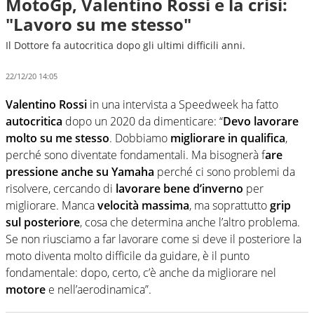
MotoGp, Valentino Rossi e la crisi:
"Lavoro su me stesso"
Il Dottore fa autocritica dopo gli ultimi difficili anni.
22/12/20 14:05
Valentino Rossi
in una intervista a Speedweek ha fatto
autocritica
dopo un 2020 da dimenticare: “
Devo lavorare
molto su me stesso
. Dobbiamo
migliorare in qualifica
,
perché sono diventate fondamentali. Ma bisognerà f
are
pressione anche su Yamaha
perché ci sono problemi da
risolvere, cercando di
lavorare bene d’inverno
per
migliorare. Manca
velocità massima
, ma soprattutto
grip
sul posteriore
, cosa che determina anche l’altro problema.
Se non riusciamo a far lavorare come si deve il posteriore la
moto diventa molto difficile da guidare, è il punto
fondamentale: dopo, certo, c’è anche da migliorare nel
motore
e nell’aerodinamica”.