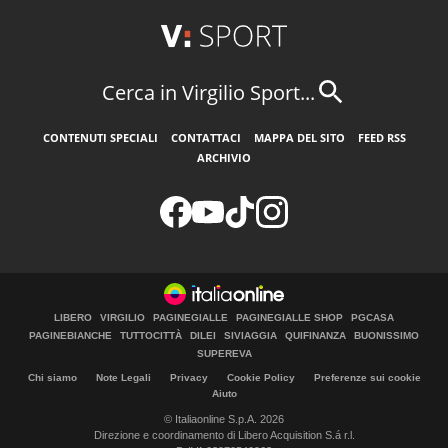
Cerca in Virgilio Sport...
CONTENUTI SPECIALI
CONTATTACI
MAPPA DEL SITO
FEED RSS
ARCHIVIO
LIBERO
VIRGILIO
PAGINEGIALLE
PAGINEGIALLE SHOP
PGCASA
PAGINEBIANCHE
TUTTOCITTÀ
DILEI
SIVIAGGIA
QUIFINANZA
BUONISSIMO
SUPEREVA
Chi siamo
Note Legali
Privacy
Cookie Policy
Preferenze sui cookie
Aiuto
© Italiaonline S.p.A. 2026
Direzione e coordinamento di Libero Acquisition S.á r.l.