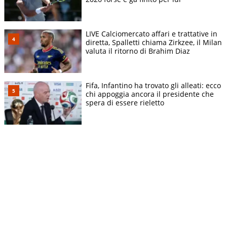
LIVE Calciomercato affari e trattative in
diretta, Spalletti chiama Zirkzee, il Milan
valuta il ritorno di Brahim Diaz
Fifa, Infantino ha trovato gli alleati: ecco
chi appoggia ancora il presidente che
spera di essere rieletto