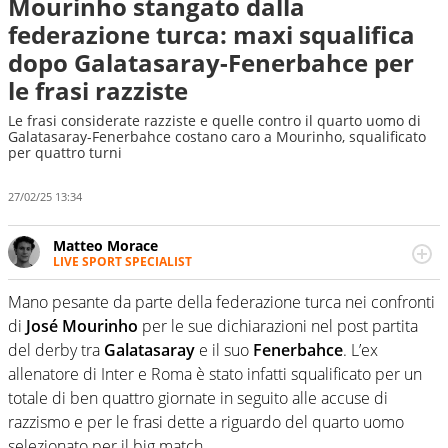
Mourinho stangato dalla
federazione turca: maxi squalifica
dopo Galatasaray-Fenerbahce per
le frasi razziste
Le frasi considerate razziste e quelle contro il quarto uomo di
Galatasaray-Fenerbahce costano caro a Mourinho, squalificato
per quattro turni
27/02/25 13:34
Matteo Morace
LIVE SPORT SPECIALIST
La multimedialità quale approccio personale e
professionale. Ama raccontare lo sport focalizzando ogni
Mano pesante da parte della federazione turca nei confronti
attenzione sul tempo reale: la verità della dirette non
di
José Mourinho
per le sue dichiarazioni nel post partita
sono opinioni ma fatti
del derby tra
Galatasaray
e il suo
Fenerbahce
. L’ex
allenatore di Inter e Roma è stato infatti squalificato per un
totale di ben quattro giornate in seguito alle accuse di
razzismo e per le frasi dette a riguardo del quarto uomo
selezionato per il big match.