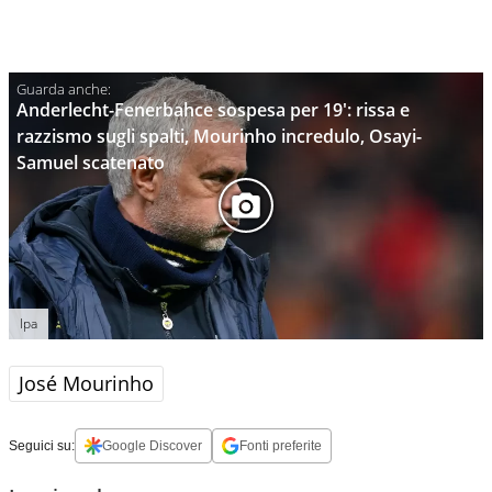
Anderlecht-Fenerbahce sospesa per 19': rissa e
razzismo sugli spalti, Mourinho incredulo, Osayi-
Samuel scatenato
Ipa
José Mourinho
Seguici su:
Google Discover
Fonti preferite