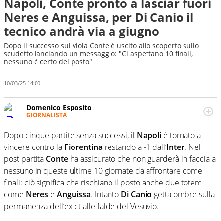
Napoli, Conte pronto a lasciar fuori
Neres e Anguissa, per Di Canio il
tecnico andrà via a giugno
Dopo il successo sui viola Conte è uscito allo scoperto sullo
scudetto lanciando un messaggio: "Ci aspettano 10 finali,
nessuno è certo del posto"
10/03/25 14:00
Domenico Esposito
GIORNALISTA
Da vent’anni in campo e sul campo per vivere ogni evento
in tutte le sue sfaccettature. Passione smisurata per il
Dopo cinque partite senza successi, il
Napoli
è tornato a
calcio e per la sfera di cuoio. Il pallone è una cosa
vincere contro la
Fiorentina
restando a -1 dall’
Inter
. Nel
serissima, guai a dirgli di no
post partita
Conte
ha assicurato che non guarderà in faccia a
nessuno in queste ultime 10 giornate da affrontare come
finali: ciò significa che rischiano il posto anche due totem
come
Neres
e
Anguissa
. Intanto
Di Canio
getta ombre sulla
permanenza dell’ex ct alle falde del Vesuvio.