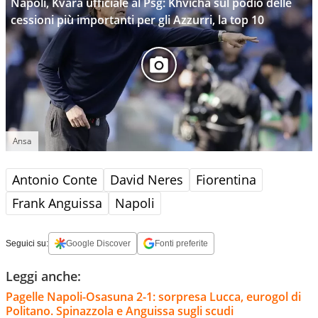
Napoli, Kvara ufficiale al Psg: Khvicha sul podio delle
cessioni più importanti per gli Azzurri, la top 10
Ansa
Antonio Conte
David Neres
Fiorentina
Frank Anguissa
Napoli
Seguici su:
Google Discover
Fonti preferite
Leggi anche:
Pagelle Napoli-Osasuna 2-1: sorpresa Lucca, eurogol di
Politano. Spinazzola e Anguissa sugli scudi