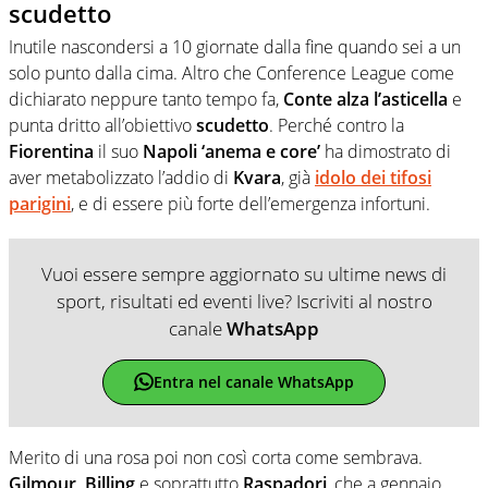
scudetto
Inutile nascondersi a 10 giornate dalla fine quando sei a un
solo punto dalla cima. Altro che Conference League come
dichiarato neppure tanto tempo fa,
Conte alza l’asticella
e
punta dritto all’obiettivo
scudetto
. Perché contro la
Fiorentina
il suo
Napoli ‘anema e core’
ha dimostrato di
aver metabolizzato l’addio di
Kvara
, già
idolo dei tifosi
parigini
, e di essere più forte dell’emergenza infortuni.
Vuoi essere sempre aggiornato su ultime news di
sport, risultati ed eventi live? Iscriviti al nostro
canale
WhatsApp
Entra nel canale WhatsApp
Merito di una rosa poi non così corta come sembrava.
Gilmour, Billing
e soprattutto
Raspadori
, che a gennaio