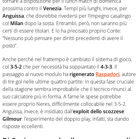
tornare a disposizione per il lunch match di domenica
prossima contro il
Venezia
. Tempi più lunghi, invece, per
Anguissa
, che dovrebbe rivedersi per l’impegno casalingo
col
Milan
dopo la sosta. Entrambi, però, non saranno più
certi di essere titolari. E lo ha precisato proprio Conte:
“Nessuno può pensare per diritti precedenti di avere il
posto”.
Anche perché nel frattempo è cambiato il sistema di gioco,
col
3-5-2
che per necessità ha soppiantato il
4-3-3
. Il
passaggio al nuovo modulo ha
rigenerato
Raspadori
, autore
di tre gol nelle ultime quattro partite: in questa fase cruciale
della stagione sembra improbabile che il tecnico rinunci al
suo calciatore più in forma. A farne le spese potrebbe
essere proprio Neres, difficilmente collocabile nel 3-5-2.
Anguissa, invece, è insidiato dall’
exploit dello scozzese
Gilmour
: l’esperimento del doppio play, infatti, sta dando
risposte eccellenti.