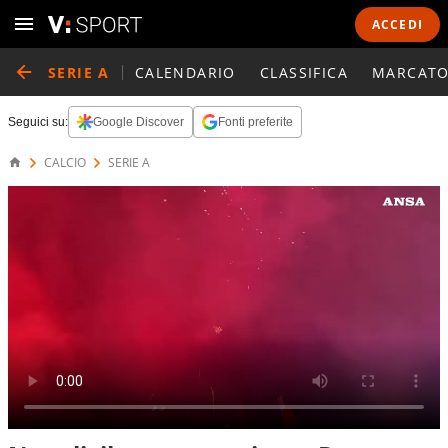
ACCEDI
SERIE A
CALENDARIO
CLASSIFICA
MARCATO
Seguici su:
Google Discover
Fonti preferite
CALCIO
SERIE A