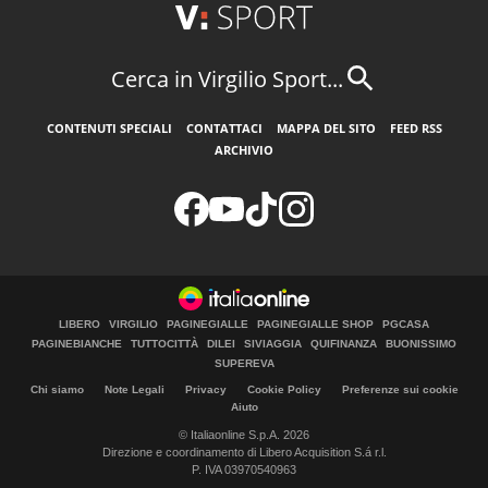
Cerca in Virgilio Sport...
CONTENUTI SPECIALI
CONTATTACI
MAPPA DEL SITO
FEED RSS
ARCHIVIO
LIBERO
VIRGILIO
PAGINEGIALLE
PAGINEGIALLE SHOP
PGCASA
PAGINEBIANCHE
TUTTOCITTÀ
DILEI
SIVIAGGIA
QUIFINANZA
BUONISSIMO
SUPEREVA
Chi siamo
Note Legali
Privacy
Cookie Policy
Preferenze sui cookie
Aiuto
© Italiaonline S.p.A. 2026
Direzione e coordinamento di Libero Acquisition S.á r.l.
P. IVA 03970540963