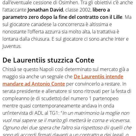
dall’eventuale cessione di Osimhen. Tra gli obiettivi c’è anche
l’attaccante
Jonathan David
, classe 2002,
libero a
parametro zero dopo la fine del contratto con il Lille
. Ma
sul giocatore canadese la concorrenza è altissima e
nonostante l’offerta azzurra sia molto alta, la trattativa è
lontana dalla chiusura. E sul giocatore ci sono anche Inter e
Juventus.
De Laurentiis stuzzica Conte
Chissà se questo Napoli così determinato sul mercato già a
maggio sia anche un segnale che
De Laurentiis intende
mandare ad Antonio Conte
per convincerlo a restare. In
serata presidente e allenatore si sono ritrovati per la festa di
compleanno (e di scudetto) del numero 1 partenopeo
mentre quasi contemporaneamente andava in onda
un’intervista di ADL al TG1: “
In un matrimonio la moglie non
vuol mai sapere se il marito gli metterà le corna e viceversa.
Ognuno dei due spera che l’altro sia rispettoso dii quelli che
sono gli accordi firmati davanti a un contratto e dei legali, o