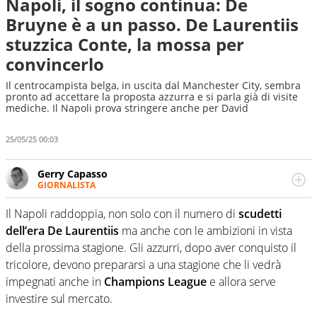
Napoli, il sogno continua: De
Bruyne è a un passo. De Laurentiis
stuzzica Conte, la mossa per
convincerlo
Il centrocampista belga, in uscita dal Manchester City, sembra
pronto ad accettare la proposta azzurra e si parla già di visite
mediche. Il Napoli prova stringere anche per David
25/05/25 00:03
Gerry Capasso
GIORNALISTA
Per lui gli sport americani non hanno segreti: basket,
football, baseball e la capacità innata di trovare la notizia
Il Napoli raddoppia, non solo con il numero di
scudetti
dove altri non vedono granché
dell’era De Laurentiis
ma anche con le ambizioni in vista
della prossima stagione. Gli azzurri, dopo aver conquisto il
tricolore, devono prepararsi a una stagione che li vedrà
impegnati anche in
Champions League
e allora serve
investire sul mercato.