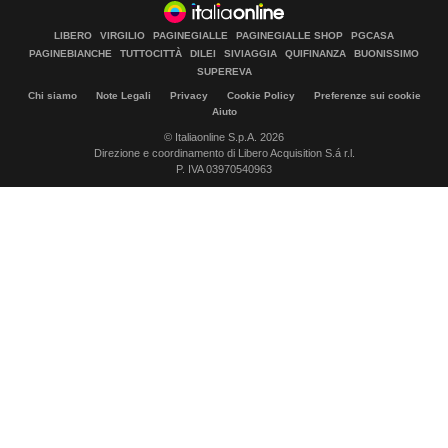
LIBERO
VIRGILIO
PAGINEGIALLE
PAGINEGIALLE SHOP
PGCASA
PAGINEBIANCHE
TUTTOCITTÀ
DILEI
SIVIAGGIA
QUIFINANZA
BUONISSIMO
SUPEREVA
Chi siamo
Note Legali
Privacy
Cookie Policy
Preferenze sui cookie
Aiuto
© Italiaonline S.p.A. 2026
Direzione e coordinamento di Libero Acquisition S.á r.l.
P. IVA 03970540963