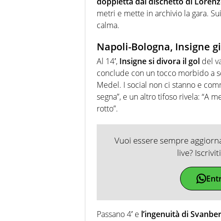
doppietta dal dischetto di Lorenz
metri e mette in archivio la gara. Su
calma.
Napoli-Bologna, Insigne gi
Al 14′,
Insigne si divora il gol
del va
conclude con un tocco morbido a sc
Medel. I social non ci stanno e co
segna”, e un altro tifoso rivela: “A
rotto”.
Vuoi essere sempre aggiornat
live? Iscrivi
Ent
Passano 4′ e
l’ingenuità di Svanber