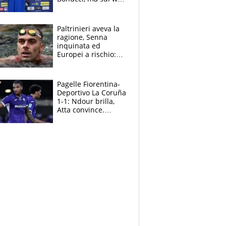
infuria la polemica
Paltrinieri aveva la
ragione, Senna
inquinata ed
Europei a rischio:
allenamenti fermi,
cosa succede
adesso
Pagelle Fiorentina-
Deportivo La Coruña
1-1: Ndour brilla,
Atta convince.
Pongracic rovina
tutto nel finale