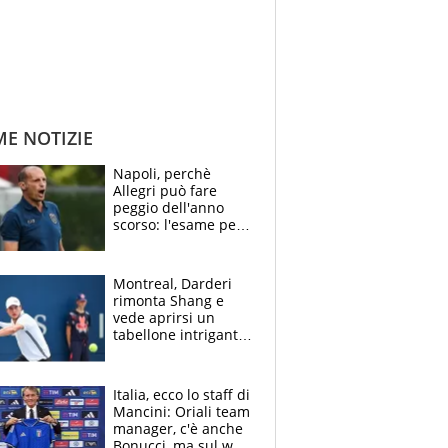
ME NOTIZIE
Napoli, perchè
Allegri può fare
peggio dell'anno
scorso: l'esame per
Manna, le colpe di
Conte e il gioco del
Monopoly
Montreal, Darderi
rimonta Shang e
vede aprirsi un
tabellone intrigante:
"Penso solo a
Borges, ma sono
felice del mio livello"
Italia, ecco lo staff di
Mancini: Oriali team
manager, c'è anche
Bonucci, ma sul web