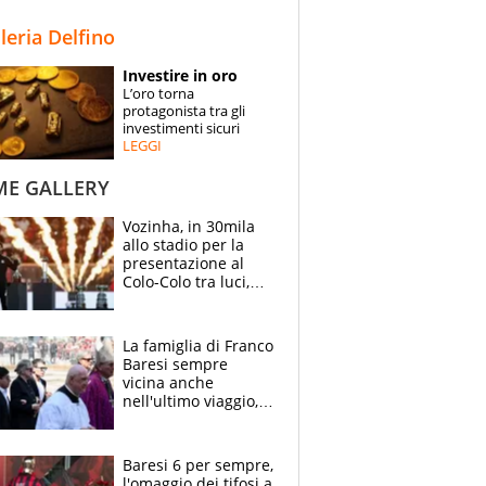
STORIE
lleria Delfino
SPECIALI
Investire in oro
L’oro torna
ESPERTI
protagonista tra gli
investimenti sicuri
LEGGI
CONTATTI
ME GALLERY
Vozinha, in 30mila
allo stadio per la
presentazione al
Colo-Colo tra luci,
spettacolo, elicotteri
e paracadutisti
La famiglia di Franco
Baresi sempre
vicina anche
nell'ultimo viaggio,
la moglie Maura, i
figli e i suoi cari
circondati
Baresi 6 per sempre,
dall'affetto dei tifosi
l'omaggio dei tifosi a