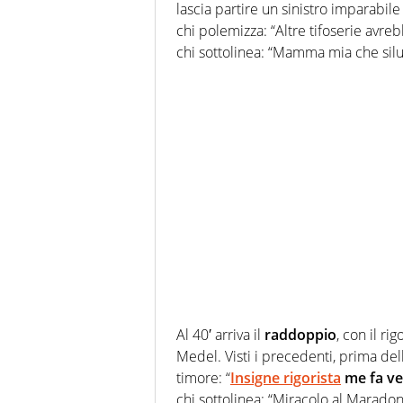
lascia partire un sinistro imparabile
chi polemizza: “Altre tifoserie avre
chi sottolinea: “Mamma mia che silu
Al 40′ arriva il
raddoppio
, con il ri
Medel. Visti i precedenti, prima del
timore: “
Insigne rigorista
me fa ven
chi sottolinea: “Miracolo al Marado