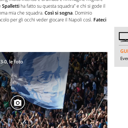
e
Spalletti
ha fatto su questa squadra” e chi si gode il
ma mia che squadra.
Così si sogna
. Dominio
colo per gli occhi veder giocare il Napoli così.
Fateci
GUI
Even
-0, le foto