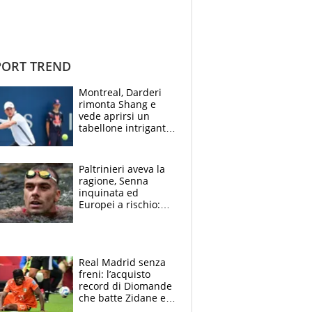
ORT TREND
Montreal, Darderi
rimonta Shang e
vede aprirsi un
tabellone intrigante:
"Penso solo a
Borges, ma sono
felice del mio livello"
Paltrinieri aveva la
ragione, Senna
inquinata ed
Europei a rischio:
allenamenti fermi,
cosa succede
adesso
Real Madrid senza
freni: l’acquisto
record di Diomande
che batte Zidane e
Ronaldo. Vinicius