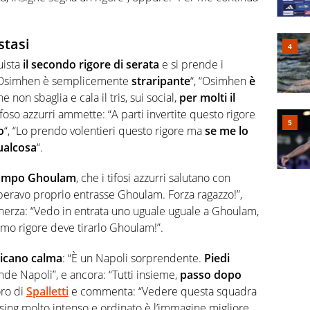
stasi
ista
il secondo rigore di serata
e si prende i
or Osimhen è semplicemente
straripante
“, “Osimhen
è
ne non sbaglia e cala il tris, sui social,
per molti il
oso azzurri ammette: “A parti invertite questo rigore
o
“, “Lo prendo volentieri questo rigore ma
se me lo
ualcosa
“.
 campo Ghoulam
, che i tifosi azzurri salutano con
Speravo proprio entrasse Ghoulam. Forza ragazzo!”,
cherza: “Vedo in entrata uno uguale uguale a Ghoulam,
simo rigore deve tirarlo Ghoulam!”.
dicano calma
: “È un Napoli sorprendente.
Piedi
de Napoli”, e ancora: “Tutti insieme,
passo dopo
oro di
Spalletti
e commenta: “Vedere questa squadra
essing molto intenso e ordinato è l’immagine migliore