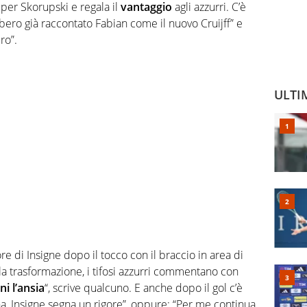
 per Skorupski e regala il
vantaggio
agli azzurri. C’è
bbero già raccontato Fabian come il nuovo Cruijff” e
ro”.
ULTI
gore di Insigne dopo il tocco con il braccio in area di
la trasformazione, i tifosi azzurri commentano con
i l’ansia
“, scrive qualcuno. E anche dopo il gol c’è
na, Insigne segna un rigore”, oppure: “Per me continua