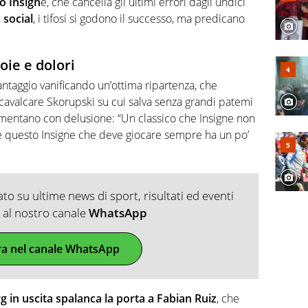
o Insign
e, che cancella gli ultimi errori dagli undici
i
social
, i tifosi si godono il successo, ma predicano
oie e dolori
ntaggio vanificando un’ottima ripartenza, che
avalcare Skorupski su cui salva senza grandi patemi
mmentano con delusione: “
Un classico che I
nsigne
non
 me questo Insigne che deve giocare sempre ha un po’
o su ultime news di sport, risultati ed eventi
ti al nostro canale
WhatsApp
ra nel canale WhatsApp
g in uscita spalanca la porta a Fabian Ruiz
, che