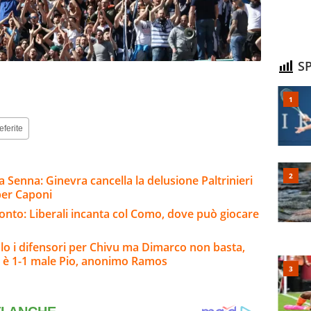
SP
eferite
a Senna: Ginevra cancella la delusione Paltrinieri
per Caponi
pronto: Liberali incanta col Como, dove può giocare
o i difensori per Chivu ma Dimarco non basta,
 è 1-1 male Pio, anonimo Ramos