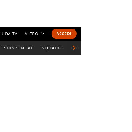
UIDA TV
ALTRO
ACCEDI
INDISPONIBILI
CALENDARI E CLASSIFICHE
SQUADRE
GIOCATORI SERIE A
ALTRI SPORT
MONDIALI 2026
OLIMPIADI
GOSSIP
LIFESTYLE