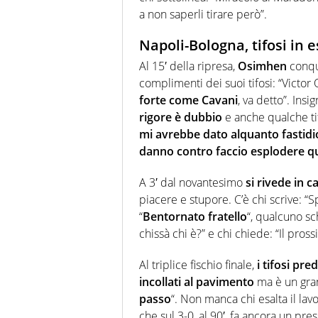
a non saperli tirare però”.
Napoli-Bologna, tifosi in e
Al 15′ della ripresa,
Osimhen
conqu
complimenti dei suoi tifosi: “Vict
forte come Cavani
, va detto”. Insig
rigore è dubbio
e anche qualche tif
mi avrebbe dato alquanto fastidi
danno contro faccio esplodere q
A 3′ dal novantesimo
si rivede in
piacere e stupore. C’è chi scrive: “
“
Bentornato fratello
“, qualcuno s
chissà chi è?” e chi chiede: “Il pros
Al triplice fischio finale,
i tifosi pre
incollati al pavimento
ma è un gran
passo
“. Non manca chi esalta il lav
che sul 3-0, al 90′, fa ancora un pr