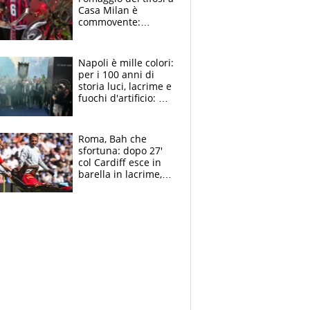
Casa Milan è
commovente:
maglie, bandiere,
sciarpe, lacrime e
bigliettini
Napoli è mille colori:
per i 100 anni di
storia luci, lacrime e
fuochi d'artificio: De
Laurentiis salta al
coro anti-Juve
Roma, Bah che
sfortuna: dopo 27'
col Cardiff esce in
barella in lacrime,
Dybala rigore da
schiaffi, i giallorossi
prendono 3 gol in
45'