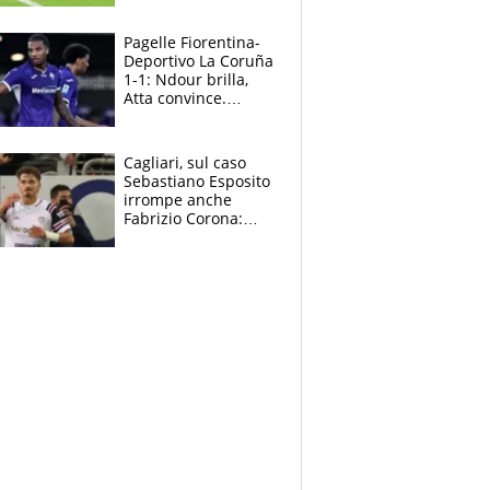
rinnova: le cifre
Pagelle Fiorentina-
Deportivo La Coruña
1-1: Ndour brilla,
Atta convince.
Pongracic rovina
tutto nel finale
Cagliari, sul caso
Sebastiano Esposito
irrompe anche
Fabrizio Corona:
“Ecco cosa è
successo, ho le
prove”