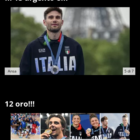
Ansa
5
di
7
12 oro!!!