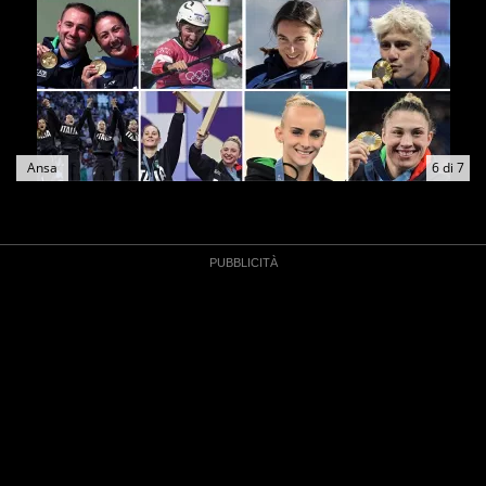
Ansa
6
di
7