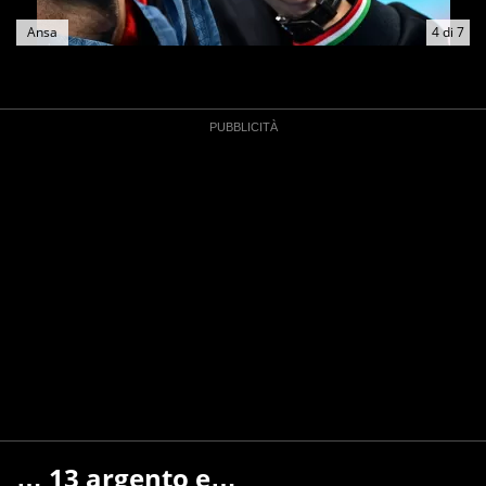
Ansa
4
di
7
… 13 argento e…