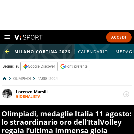
ACCEDI
MILANO CORTINA 2026
CALENDARIO
MEDAGL
Seguici su:
Google Discover
Fonti preferite
OLIMPIADI
PARIGI 2024
Lorenzo Marsili
GIORNALISTA
Giornalista pubblicista, redattore, divulgatore. E' una
delle anime video del sito: racconta in immagini un
Olimpiadi, medaglie Italia 11 agosto:
evento e lo fa come pochi altri
lo straordinario oro dell’ItalVolley
regala l’ultima immensa gioia