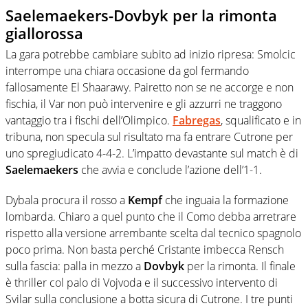
Saelemaekers-Dovbyk per la rimonta
giallorossa
La gara potrebbe cambiare subito ad inizio ripresa: Smolcic
interrompe una chiara occasione da gol fermando
fallosamente El Shaarawy. Pairetto non se ne accorge e non
fischia, il Var non può intervenire e gli azzurri ne traggono
vantaggio tra i fischi dell’Olimpico.
Fabregas
, squalificato e in
tribuna, non specula sul risultato ma fa entrare Cutrone per
uno spregiudicato 4-4-2. L’impatto devastante sul match è di
Saelemaekers
che avvia e conclude l’azione dell’1-1.
Dybala procura il rosso a
Kempf
che inguaia la formazione
lombarda. Chiaro a quel punto che il Como debba arretrare
rispetto alla versione arrembante scelta dal tecnico spagnolo
poco prima. Non basta perché Cristante imbecca Rensch
sulla fascia: palla in mezzo a
Dovbyk
per la rimonta. Il finale
è thriller col palo di Vojvoda e il successivo intervento di
Svilar sulla conclusione a botta sicura di Cutrone. I tre punti