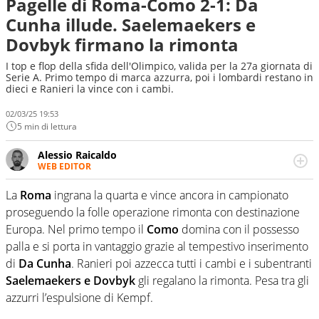
Pagelle di Roma-Como 2-1: Da
Cunha illude. Saelemaekers e
Dovbyk firmano la rimonta
I top e flop della sfida dell'Olimpico, valida per la 27a giornata di
Serie A. Primo tempo di marca azzurra, poi i lombardi restano in
dieci e Ranieri la vince con i cambi.
02/03/25 19:53
5 min di lettura
Alessio Raicaldo
WEB EDITOR
Un figlio che si chiama Diego e la tesi di laurea sugli stadi
di proprietà in Italia. Il calcio quale filo conduttore
La
Roma
ingrana la quarta e vince ancora in campionato
irrinunciabile tra passione e professione. Per Virgilio
proseguendo la folle operazione rimonta con destinazione
Sport indaga, approfondisce e scandaglia l'universo
Europa. Nel primo tempo il
Como
domina con il possesso
mondo dello sport per antonomasia
palla e si porta in vantaggio grazie al tempestivo inserimento
di
Da Cunha
. Ranieri poi azzecca tutti i cambi e i subentranti
Saelemaekers e Dovbyk
gli regalano la rimonta. Pesa tra gli
azzurri l’espulsione di Kempf.