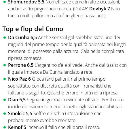
Shomurodov 5,5
Non efficace come in altre occasioni,
anche se l’impegno non manca. (Dal 46′
Dovbyk 7
Non
tocca molti palloni ma alla fine gliene basta uno).
Top e flop del Como
Da Cunha 6,5
Anche senza il gol sarebbe stato uno dei
migliori del primo tempo per la qualità palesata nei lunghi
momenti di possesso palla azzurra. Cala nella complicata
ripresa comasca.
Perrone 6,5
L’argentino c’è e si vede. Anche dall’assist con
il quale imbecca Da Cunha lanciato a rete.
Nico Paz 6
Gioca tanti palloni, nel primo tempo
soprattutto con discreta qualità con i romanisti che
faticano a seguirlo. Qualche errore in più nella ripresa.
Diao 5,5
Segna un gol ma in evidente offside. Per il resto
incide decisamente meno rispetto agli standard abituali.
Smolcic 5,5
Soffre e rischia un’espulsione che
probabilmente avrebbe meritato.
Kempf 5
Ingenuo il fallo che gli porta il rosso.