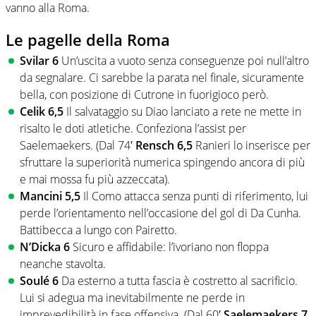
vanno alla Roma.
Le pagelle della Roma
Svilar 6
Un’uscita a vuoto senza conseguenze poi null’altro
da segnalare. Ci sarebbe la parata nel finale, sicuramente
bella, con posizione di Cutrone in fuorigioco però.
Celik 6,5
Il salvataggio su Diao lanciato a rete ne mette in
risalto le doti atletiche. Confeziona l’assist per
Saelemaekers. (Dal 74′
Rensch 6,5
Ranieri lo inserisce per
sfruttare la superiorità numerica spingendo ancora di più
e mai mossa fu più azzeccata).
Mancini 5,5
Il Como attacca senza punti di riferimento, lui
perde l’orientamento nell’occasione del gol di Da Cunha.
Battibecca a lungo con Pairetto.
N’Dicka 6
Sicuro e affidabile: l’ivoriano non floppa
neanche stavolta.
Soulé 6
Da esterno a tutta fascia è costretto al sacrificio.
Lui si adegua ma inevitabilmente ne perde in
imprevedibilità in fase offensiva. (Dal 60′
Saelemaekers 7