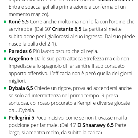
Entra e spacca: gol alla prima azione a conferma di un
momento magico).
Koné 5,5
Corre anche molto ma non lo fa con l’ordine che
servirebbe. (Dal 60′
Cristante 6,5
La partita si mette
subito bene per i giallorossi al suo ingresso. Dal suo piede
nasce la palla del 2-1).
Paredes 6
Più lavoro oscuro che di regia.
Angelino 6
Dalle sue parti attacca Strefezza ma ciò non
impedisce allo spagnolo di far sentire il suo consueto
apporto offensivo. L’efficacia non è però quella dei giorni
migliori.
Dybala 6,5
Chiede un rigore, prova ad accendersi anche
se solo ad intermittenza nel primo tempo. Ripresa
sontuosa, col rosso procurato a Kempf e diverse giocate
da…Dybala.
Pellegrini 5
Poco incisivo, come se non trovasse mai la
posizione per far male. (Dal 46′
El Shaarawy 6,5
Parte
largo, si accentra molto, dà subito la carica).