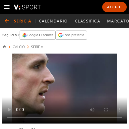
ACCEDI
SERIE A
CALENDARIO
CLASSIFICA
MARCATO
Seguici su:
Google Discover
Fonti preferite
CALCIO
SERIE A