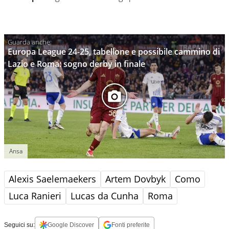
Europa League 24-25, tabellone e possibile cammino di
Lazio e Roma: sogno derby in finale
Ansa
Alexis Saelemaekers
Artem Dovbyk
Como
Luca Ranieri
Lucas da Cunha
Roma
Seguici su:
Google Discover
Fonti preferite