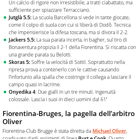
Un calcio di rigore non irresistibile, a tratti ciabattato, ma
sufficiente per spiazzare Terracciano.
Jutglà 5.5:
La scuola Barcellona si vede in tante giocate,
come il colpo di suola con cui si liberà di Dodô. Tecnica
che impensierisce la difesa toscana, ma si divora il 2-2.
Jackers 5.5:
La sua parata incerta, in bagher, sul tiro di
Bonaventura propizia il 2-1 della Fiorentina. Si riscatta con
una grande parata su Belotti.
Skoras 5:
Soffre la velocità di Sottil. Soprattutto nella
ripresa prova a contenerlo con le cattive causando
l’infortunio alla spalla che costringe il collega a lasciare il
campo quasi in lacrime.
Onyedika 4
: Due gialli in un tre minuti. Ingenuità
colossale. Lascia i suoi in dieci uomini dal 61′
Fiorentina-Bruges, la pagella dell’arbitro
Oliver
Fiorentina-Club Brugge è stata diretta da
Michael Oliver
,
coadiuvato dagli assistenti di linea
Burt e Cook
. Quarto