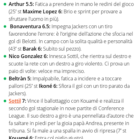
Arthur 5.5:
Fatica a prendere in mano le redini del gioco
(25′ st
Maxime Lopez 6:
Brio e sprint per provare a
sfruttare l’uomo in più).
Bonaventura 6.5:
Impegna Jackers con un tiro
favorendone l’errore: è l’origine dell’azione che sfocia nel
gol di Belotti. In campo con la solita qualità e personalità
(43′ st
Barak 6:
Subito sul pezzo).
Nico Gonzalez 6:
Innesca Sottil, che rientra sul destro e
scuote la rete con un destro a giro violento. Ci prova un
paio di volte: veloce ma impreciso.
Beltràn 5:
Impalpabile, fatica a incidere e a toccare
palloni (25′ st
Ikoné 6:
Sfiora il gol con un tiro parato da
Jackers).
Sottil
7:
Vince il ballottaggio con Kouamé e realizza il
secondo gol stagionale in nove partite di Conference
League. Il suo destro a giro è una pennellata d’autore che
fa saltare in piedi per la gioia papà Andrea, presente in
tribuna. Si fa male a una spalla in avvio di ripresa (7′ st
Kouamé 6:
Entra col piglio giusto).