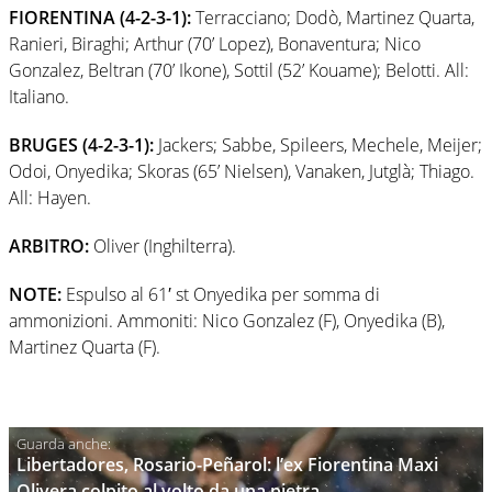
FIORENTINA (4-2-3-1):
Terracciano; Dodò, Martinez Quarta,
Ranieri, Biraghi; Arthur (70’ Lopez), Bonaventura; Nico
Gonzalez, Beltran (70’ Ikone), Sottil (52’ Kouame); Belotti. All:
Italiano.
BRUGES (4-2-3-1):
Jackers; Sabbe, Spileers, Mechele, Meijer;
Odoi, Onyedika; Skoras (65’ Nielsen), Vanaken, Jutglà; Thiago.
All: Hayen.
ARBITRO:
Oliver (Inghilterra).
NOTE:
Espulso al 61′ st Onyedika per somma di
ammonizioni. Ammoniti: Nico Gonzalez (F), Onyedika (B),
Martinez Quarta (F).
Libertadores, Rosario-Peñarol: l’ex Fiorentina Maxi
Olivera colpito al volto da una pietra