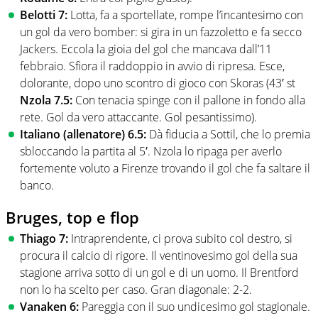
Belotti 7:
Lotta, fa a sportellate, rompe l’incantesimo con
un gol da vero bomber: si gira in un fazzoletto e fa secco
Jackers. Eccola la gioia del gol che mancava dall’11
febbraio. Sfiora il raddoppio in avvio di ripresa. Esce,
dolorante, dopo uno scontro di gioco con Skoras (43′ st
Nzola 7.5:
Con tenacia spinge con il pallone in fondo alla
rete. Gol da vero attaccante. Gol pesantissimo).
Italiano (allenatore) 6.5:
Dà fiducia a Sottil, che lo premia
sbloccando la partita al 5′. Nzola lo ripaga per averlo
fortemente voluto a Firenze trovando il gol che fa saltare il
banco.
Bruges, top e flop
Thiago 7:
Intraprendente, ci prova subito col destro, si
procura il calcio di rigore. Il ventinovesimo gol della sua
stagione arriva sotto di un gol e di un uomo. Il Brentford
non lo ha scelto per caso. Gran diagonale: 2-2.
Vanaken 6:
Pareggia con il suo undicesimo gol stagionale.