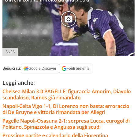
ANSA
Seguici su:
Google Discover
Fonti preferite
Leggi anche:
Chelsea-Milan 3-0 PAGELLE: figuraccia Amorim, Diavolo
scandaloso, Ramos già rimandato
Napoli-Celta Vigo 1-1, Di Lorenzo non basta: erroraccio
di De Bruyne e vittoria rimandata per Allegri
Pagelle Napoli-Osasuna 2-1: sorpresa Lucca, eurogol di
Politano. Spinazzola e Anguissa sugli scudi
Prossime partite e calendario della Fiorentina