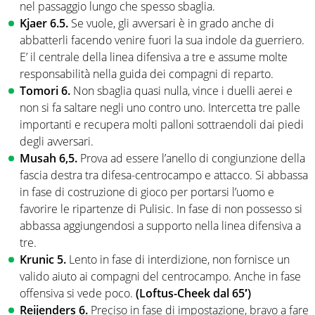
nel passaggio lungo che spesso sbaglia.
Kjaer 6.5.
Se vuole, gli avversari è in grado anche di
abbatterli facendo venire fuori la sua indole da guerriero.
E’ il centrale della linea difensiva a tre e assume molte
responsabilità nella guida dei compagni di reparto.
Tomori 6.
Non sbaglia quasi nulla, vince i duelli aerei e
non si fa saltare negli uno contro uno. Intercetta tre palle
importanti e recupera molti palloni sottraendoli dai piedi
degli avversari.
Musah 6,5.
Prova ad essere l’anello di congiunzione della
fascia destra tra difesa-centrocampo e attacco. Si abbassa
in fase di costruzione di gioco per portarsi l’uomo e
favorire le ripartenze di Pulisic. In fase di non possesso si
abbassa aggiungendosi a supporto nella linea difensiva a
tre.
Krunic 5.
Lento in fase di interdizione, non fornisce un
valido aiuto ai compagni del centrocampo. Anche in fase
offensiva si vede poco.
(Loftus-Cheek dal 65′)
Reijenders 6.
Preciso in fase di impostazione, bravo a fare