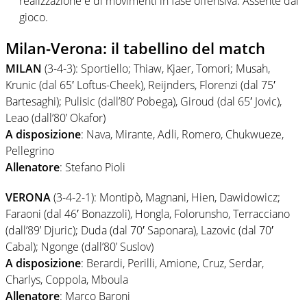
realizzazione e di movimenti in fase offensiva. Assente dal
gioco.
Milan-Verona: il tabellino del match
MILAN
(3-4-3): Sportiello; Thiaw, Kjaer, Tomori; Musah,
Krunic (dal 65′ Loftus-Cheek), Reijnders, Florenzi (dal 75′
Bartesaghi); Pulisic (dall’80’ Pobega), Giroud (dal 65′ Jovic),
Leao (dall’80’ Okafor)
A disposizione
: Nava, Mirante, Adli, Romero, Chukwueze,
Pellegrino
Allenatore
: Stefano Pioli
VERONA
(3-4-2-1): Montipò, Magnani, Hien, Dawidowicz;
Faraoni (dal 46′ Bonazzoli), Hongla, Folorunsho, Terracciano
(dall’89’ Djuric); Duda (dal 70′ Saponara), Lazovic (dal 70′
Cabal); Ngonge (dall’80’ Suslov)
A disposizione
: Berardi, Perilli, Amione, Cruz, Serdar,
Charlys, Coppola, Mboula
Allenatore
: Marco Baroni