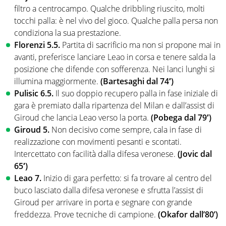
filtro a centrocampo. Qualche dribbling riuscito, molti
tocchi palla: è nel vivo del gioco. Qualche palla persa non
condiziona la sua prestazione.
Florenzi 5.5.
Partita di sacrificio ma non si propone mai in
avanti, preferisce lanciare Leao in corsa e tenere salda la
posizione che difende con sofferenza. Nei lanci lunghi si
illumina maggiormente.
(Bartesaghi dal 74′)
Pulisic 6.5.
Il suo doppio recupero palla in fase iniziale di
gara è premiato dalla ripartenza del Milan e dall’assist di
Giroud che lancia Leao verso la porta.
(Pobega dal 79′)
Giroud 5.
Non decisivo come sempre, cala in fase di
realizzazione con movimenti pesanti e scontati.
Intercettato con facilità dalla difesa veronese.
(Jovic dal
65′)
Leao 7.
Inizio di gara perfetto: si fa trovare al centro del
buco lasciato dalla difesa veronese e sfrutta l’assist di
Giroud per arrivare in porta e segnare con grande
freddezza. Prove tecniche di campione.
(Okafor dall’80’)