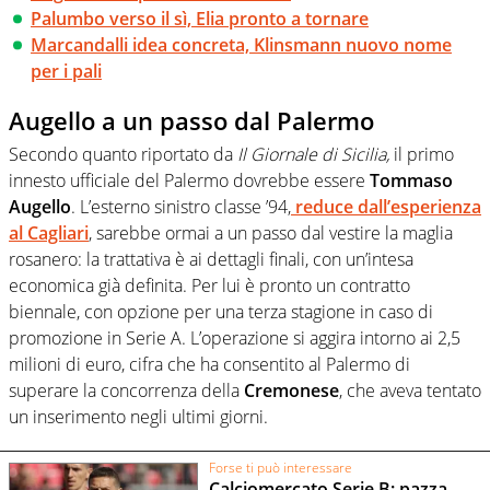
Palumbo verso il sì, Elia pronto a tornare
Marcandalli idea concreta, Klinsmann nuovo nome
per i pali
Augello a un passo dal Palermo
Secondo quanto riportato da
Il Giornale di Sicilia,
il primo
innesto ufficiale del Palermo dovrebbe essere
Tommaso
Augello
. L’esterno sinistro classe ’94,
reduce dall’esperienza
al
Cagliari
, sarebbe ormai a un passo dal vestire la maglia
rosanero: la trattativa è ai dettagli finali, con un’intesa
economica già definita. Per lui è pronto un contratto
biennale, con opzione per una terza stagione in caso di
promozione in Serie A. L’operazione si aggira intorno ai 2,5
milioni di euro, cifra che ha consentito al Palermo di
superare la concorrenza della
Cremonese
, che aveva tentato
un inserimento negli ultimi giorni.
Forse ti può interessare
Calciomercato Serie B: pazza