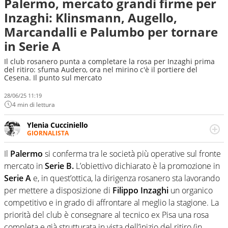
Palermo, mercato grandi firme per
Inzaghi: Klinsmann, Augello,
Marcandalli e Palumbo per tornare
in Serie A
Il club rosanero punta a completare la rosa per Inzaghi prima
del ritiro: sfuma Audero, ora nel mirino c'è il portiere del
Cesena. Il punto sul mercato
28/06/25 11:19
4 min di lettura
Ylenia Cucciniello
GIORNALISTA
Appassionatissima di tutto lo sport: scrive di calcio
giocato ma non rinuncia allo sguardo sull'extra campo,
Il
Palermo
si conferma tra le società più operative sul fronte
dove spesso si trovano risposte che il rettangolo verde
mercato in
Serie B.
L’obiettivo dichiarato è la promozione in
non riesce a restituire
Serie A
e, in quest’ottica, la dirigenza rosanero sta lavorando
per mettere a disposizione di
Filippo
Inzaghi
un organico
competitivo e in grado di affrontare al meglio la stagione. La
priorità del club è consegnare al tecnico ex Pisa una rosa
completa e già strutturata in vista dell’inizio del ritiro (in