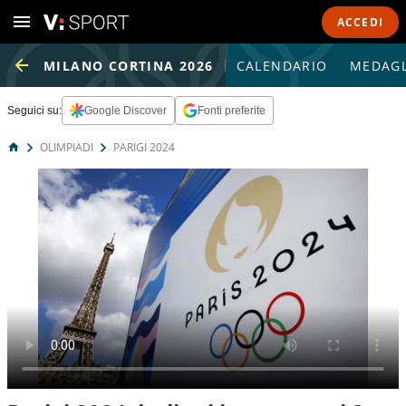
ACCEDI
MILANO CORTINA 2026
CALENDARIO
MEDAGL
Seguici su:
Google Discover
Fonti preferite
OLIMPIADI
PARIGI 2024