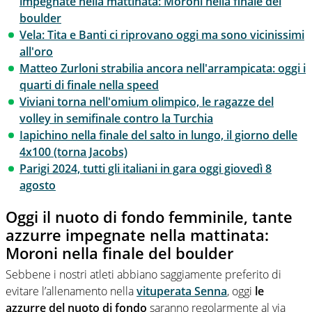
impegnate nella mattinata: Moroni nella finale del
boulder
Vela: Tita e Banti ci riprovano oggi ma sono vicinissimi
all'oro
Matteo Zurloni strabilia ancora nell'arrampicata: oggi i
quarti di finale nella speed
Viviani torna nell'omium olimpico, le ragazze del
volley in semifinale contro la Turchia
Iapichino nella finale del salto in lungo, il giorno delle
4x100 (torna Jacobs)
Parigi 2024, tutti gli italiani in gara oggi giovedì 8
agosto
Oggi il nuoto di fondo femminile, tante
azzurre impegnate nella mattinata:
Moroni nella finale del boulder
Sebbene i nostri atleti abbiano saggiamente preferito di
evitare l’allenamento nella
vituperata Senna
, oggi
le
azzurre del nuoto di fondo
saranno regolarmente al via