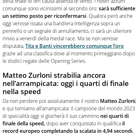
della finale di ieri causa assenza di vento. I nostri azzurri
comunque sono vicinissimi al secondo oro:
sarà sufficiente
un settimo posto per riconfermarsi
. Qualora però anche
oggi venisse issata una bandiera Intelligenza sopra un
pennello o un segnale di annullamento, ci sarà un ulteriore
rinvio a venerdì della medal race. Ma se non venisse
disputata,
Tita e Banti vincerebbero comunque l’oro
grazie ad una classifica dove al momento primeggiano dopo
le dodici regate delle Opening Series.
Matteo Zurloni strabilia ancora
nell’arrampicata: oggi i quarti di finale
nella speed
Da non perdere poi assolutamente il nostro
Matteo Zurloni
,
e qui torniamo all’arrampicata: il campione del mondo 2023
di specialità oggi si giocherà il suo cammino
nei quarti di
finale della speed,
dopo aver conquistato in qualifica
il
record europeo completando la scalata in 4,94 secondi.