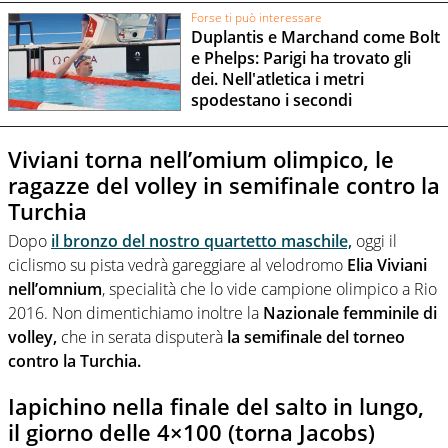
Forse ti può interessare
Duplantis e Marchand come Bolt
e Phelps: Parigi ha trovato gli
dei. Nell'atletica i metri
spodestano i secondi
Viviani torna nell’omium olimpico, le
ragazze del volley in semifinale contro la
Turchia
Dopo
il bronzo del nostro quartetto maschile,
oggi il
ciclismo su pista vedrà gareggiare al velodromo
Elia Viviani
nell’omnium
, specialità che lo vide campione olimpico a Rio
2016. Non dimentichiamo inoltre la
Nazionale femminile di
volley,
che in serata disputerà
la semifinale del torneo
contro la Turchia.
Iapichino nella finale del salto in lungo,
il giorno delle 4×100 (torna Jacobs)