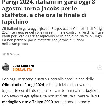
Parigi 2024, italiani in gara oggi 8
agosto: torna Jacobs per le
staffette, a che ora la finale di
Iapichino
Gli italiani in gara oggi, giovedì 8 agosto, alle Olimpiadi di Parigi
2024. Le ragazze del volley in semifinale contro la Turchia, Tita e
Banti per l'oro e Larissa Iapichino nella finale del salto in lungo.
Da non perdere poi le staffette con Jacobs e Zurloni
nell'arrampicata
08/08/24 06:22
Luca Santoro
GIORNALISTA
Esperto di Motorsport ma, più in generale, appassionato
di tutto ciò che sia Sport, anche senza il Motor. Dà il
Con oggi, mancano quattro giorni alla conclusione delle
meglio di sé quando la strada fa largo alle due o alle
Olimpiadi di Parigi 2024,
e l’Italia inizia ad arrivare al
quattro ruote
traguardo con il fiato un po’ corto in termini di medagliere.
L’obiettivo di eguagliare, se non addirittura superare,
le 40
medaglie vinte a Tokyo 2020
per il momento non è