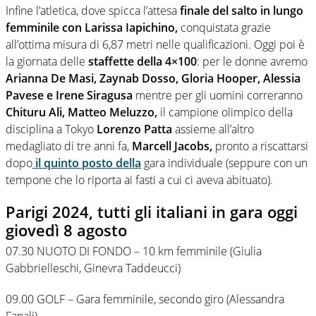
Infine l’atletica, dove spicca l’attesa
finale del salto in lungo
femminile con Larissa Iapichino,
conquistata grazie
all’ottima misura di 6,87 metri nelle qualificazioni. Oggi poi è
la giornata delle
staffette della 4×100
: per le donne avremo
Arianna De Masi, Zaynab Dosso, Gloria Hooper, Alessia
Pavese e Irene Siragusa
mentre per gli uomini correranno
Chituru Ali, Matteo Meluzzo,
il campione olimpico della
disciplina a Tokyo
Lorenzo Patta
assieme all’altro
medagliato di tre anni fa,
Marcell Jacobs,
pronto a riscattarsi
dopo
il quinto posto della
gara individuale (seppure con un
tempone che lo riporta ai fasti a cui ci aveva abituato).
Parigi 2024, tutti gli italiani in gara oggi
giovedì 8 agosto
07.30 NUOTO DI FONDO – 10 km femminile (Giulia
Gabbrielleschi, Ginevra Taddeucci)
09.00 GOLF – Gara femminile, secondo giro (Alessandra