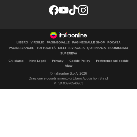
LIBERO
VIRGILIO
PAGINEGIALLE
PAGINEGIALLE SHOP
PGCASA
PAGINEBIANCHE
TUTTOCITTÀ
DILEI
SIVIAGGIA
QUIFINANZA
BUONISSIMO
SUPEREVA
Chi siamo
Note Legali
Privacy
Cookie Policy
Preferenze sui cookie
Aiuto
© Italiaonline S.p.A. 2026
Direzione e coordinamento di Libero Acquisition S.á r.l.
P. IVA 03970540963