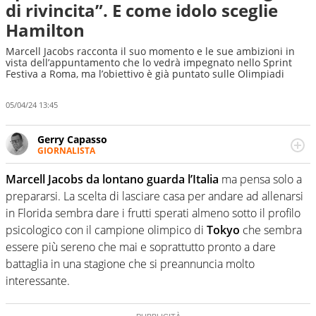
di rivincita”. E come idolo sceglie
Hamilton
Marcell Jacobs racconta il suo momento e le sue ambizioni in
vista dell’appuntamento che lo vedrà impegnato nello Sprint
Festiva a Roma, ma l’obiettivo è già puntato sulle Olimpiadi
05/04/24 13:45
Gerry Capasso
GIORNALISTA
Per lui gli sport americani non hanno segreti: basket,
football, baseball e la capacità innata di trovare la notizia
Marcell Jacobs da lontano guarda l’Italia
ma pensa solo a
dove altri non vedono granché
prepararsi. La scelta di lasciare casa per andare ad allenarsi
in Florida sembra dare i frutti sperati almeno sotto il profilo
psicologico con il campione olimpico di
Tokyo
che sembra
essere più sereno che mai e soprattutto pronto a dare
battaglia in una stagione che si preannuncia molto
interessante.