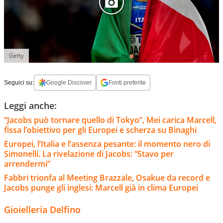
Getty
Seguici su:
Google Discover
Fonti preferite
Leggi anche:
“Jacobs può tornare quello di Tokyo”, Mei carica Marcell,
fissa l’obiettivo per gli Europei e scherza su Binaghi
Europei, l’Italia e l’assenza pesante: il momento nero di
Simonelli. La rivelazione di Jacobs: “Stavo per
arrendermi”
Fabbri trionfa al Meeting Brazzale, Osakue da record e
Jacobs punge gli inglesi: Marcell già in clima Europei
Gioielleria Delfino