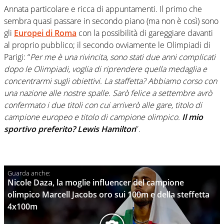
Annata particolare e ricca di appuntamenti. Il primo che
sembra quasi passare in secondo piano (ma non è così) sono
gli
Europei di Roma
con la possibilità di gareggiare davanti
al proprio pubblico; il secondo ovviamente le Olimpiadi di
Parigi: “
Per me è una rivincita, sono stati due anni complicati
dopo le Olimpiadi, voglia di riprendere quella medaglia e
concentrarmi sugli obiettivi. La staffetta? Abbiamo corso con
una nazione alle nostre spalle. Sarò felice a settembre avrò
confermato i due titoli con cui arriverò alle gare, titolo di
campione europeo e titolo di campione olimpico.
Il mio
sportivo preferito? Lewis Hamilton
”.
Nicole Daza, la moglie influencer del campione
olimpico Marcell Jacobs oro sui 100m e della steffetta
4x100m