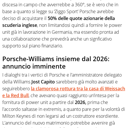
discesa in campo che avverrebbe a 360°, se è vero che in
base a quanto si legge su ‘Ziggo Sport’ Porsche avrebbe
deciso di acquistare il
50% delle quote azionarie della
scuderia inglese
, non limitandosi quindi a fornire le power
unit già in lavorazione in Germania, ma essendo pronta ad
una collaborazione che prevedrà anche un signficativo
supporto sul piano finanziario.
Porsche-Williams insieme dal 2026:
annuncio imminente
I dialoghi tra i vertici di Porsche e l’amministratore delegato
della Williams
Jost Capito
sarebbero già molto avanzati e
seguirebbero
la clamorosa rottura tra la casa di Weissach
e la Red Bull
, che avevano quasi raggiunto un’intesa per la
fornitura di power unit a partire dal
2026,
prima che
l’accordo saltasse in extremis, a quanto pare per la volontà di
Milton Keynes di non legarsi ad un costruttore esordiente.
L’annuncio del nuovo matrimonio potrebbe avvenire già