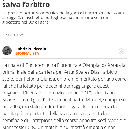
salva l’arbitro
La prova di Artur Soares Dias nella gara di Euro2024 analizzata
ai raggi X, il fischietto portoghese ha ammonito solo un
giocatore nei 90' di gara
17/06/24 05:24
Fabrizio Piccolo
GIORNALISTA
Nella sua carriera ha seguito numerose manifestazioni
sportive e collaborato con agenzie e testate. Esperienza,
La finale di Conference tra Fiorentina e Olympiacos è stata la
competenza, conoscenza e memoria storica. Si occupa
prima finale della carriera per Artur Soares Dias, l’arbitro
prevalentemente di calcio
scelto per Polonia-Olanda, un premio meritato per uno come
lui che ha lottato per decenni per raggiungere questi
traguardi. Diventato internazionale nel 2010, a trent’anni,
Soares Dias è figlio d’arte: anche il padre Manuel, scomparso
nel 2009, era stato un direttore di gara. In precedenza la
partita più importante della sua carriera era stata la
semifinale di Champions dello scorso anno tra Real Madrid e
Manchester City. Un match in cui mostrò empatia e non