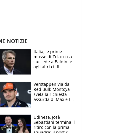
ME NOTIZIE
Italia, le prime
mosse di Zola: cosa
succede a Baldini e
agli altri ct. Il
Borussia tenta un
altro sgarbo agli
azzurri
Verstappen via da
Red Bull: Montoya
svela la richiesta
assurda di Max e lo
avverte: “Sicuro
Mercedes e
McLaren siano
Udinese, Josè
meglio?”
Sebastiani termina il
ritiro con la prima
squadra: il post del