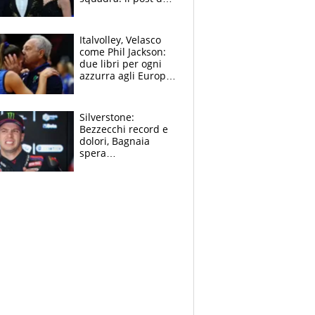
figlio di Amadeus e
Sanremo sullo
sfondo
Italvolley, Velasco
come Phil Jackson:
due libri per ogni
azzurra agli Europei.
Quello per Sylla è
“geniale”
Silverstone:
Bezzecchi record e
dolori, Bagnaia
spera
nell'antidolorifico,
Marquez si tira fuori
e vota Aprilia