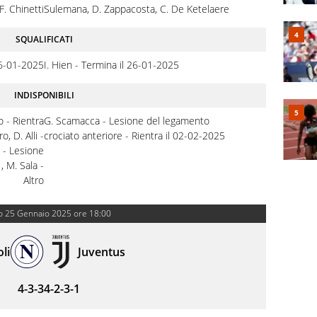
 F. Chinetti
Sulemana, D. Zappacosta, C. De Ketelaere
SQUALIFICATI
26-01-2025
I. Hien - Termina il 26-01-2025
INDISPONIBILI
o - Rientra
G. Scamacca - Lesione del legamento
o, D. Alli -
crociato anteriore - Rientra il 02-02-2025
i - Lesione
, M. Sala -
Altro
o 25 Gennaio 2025 ore 18:00
li
Juventus
4-3-3
4-2-3-1