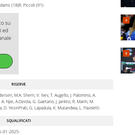
Adams (18)
R. Piccoli (91)
to su
i ed
canale
RISERVE
dersen, M.
A. Sherri, V. Iliev, T. Augello, J. Palomino, A.
 A. Njie, A.
Deiola, G. Gaetano, J. Jankto, R. Marin, M.
a, D. Yesin
Prati, G. Lapadula, K. Mutandwa, L. Pavoletti
SQUALIFICATI
25-01-2025
-