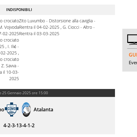
INDISPONIBILI
o crociato
Zito Luvumbo - Distorsione alla caviglia -
 M. Vojvoda
Rientra il 04-02-2025 , G. Ciocci - Altro -
 17-02-2025
Rientra il 03-03-2025
o crociato
 , I. Ilić -
-02-2025 ,
GUI
o crociato
Even
 Z. Savva -
a il 10-03-
2025
o 25 Gennaio 2025 ore 15:00
mo
Atalanta
4-2-3-1
3-4-1-2