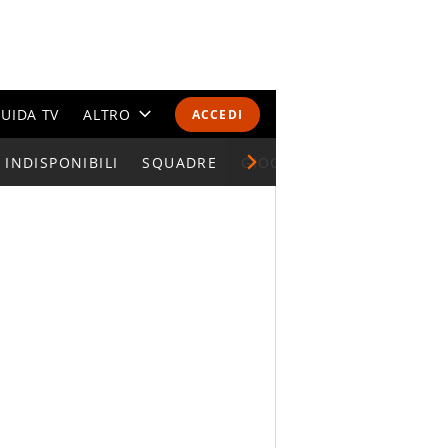
UIDA TV
ALTRO
ACCEDI
INDISPONIBILI
CALENDARI E CLASSIFICHE
SQUADRE
GIOCATORI SERIE A
ALTRI SPORT
MONDIALI 2026
OLIMPIADI
GOSSIP
LIFESTYLE