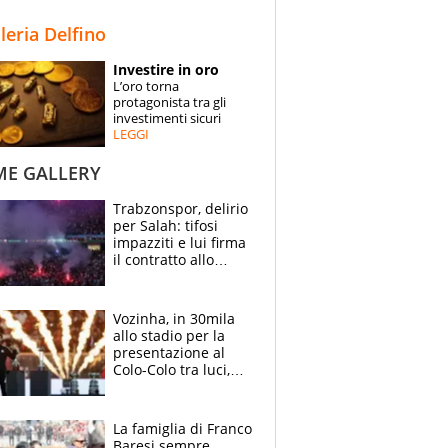
STORIE
lleria Delfino
SPECIALI
Investire in oro
L’oro torna
ESPERTI
protagonista tra gli
investimenti sicuri
LEGGI
CONTATTI
ME GALLERY
Trabzonspor, delirio
per Salah: tifosi
impazziti e lui firma
il contratto allo
stadio
Vozinha, in 30mila
allo stadio per la
presentazione al
Colo-Colo tra luci,
spettacolo, elicotteri
e paracadutisti
La famiglia di Franco
Baresi sempre