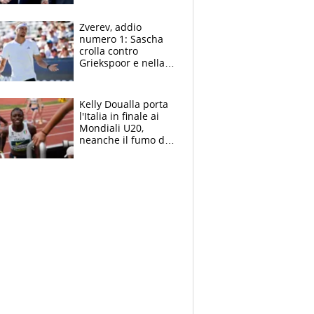
Marocco
Zverev, addio
numero 1: Sascha
crolla contro
Griekspoor e nella
sfida a due con
Sinner si conferma
terzo. Quanti malori
Kelly Doualla porta
a Montreal
l'Italia in finale ai
Mondiali U20,
neanche il fumo di
un incendio la frena
sui 100 metri