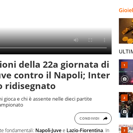
Gioie
ULTI
oni della 22a giornata di
uve contro il Napoli; Inter
 ridisegnato
 gioca e chi è assente nelle dieci partite
campionato
CONDIVIDI
ite fondamentali:
Napoli-Juve
e
Lazio-Fiorentina
. In