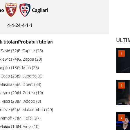
no
Cagliari
4-4-2
4-4-1-1
ULTI
i titolari
Probabili titolari
-Savić (32)
E. Caprile (25)
kiewicz (4)
G. Zappa (28)
ripán (13)
Y. Mina (26)
 Coco (23)
S. Luperto (6)
 Masina (5)
A. Obert (33)
Lazaro (20)
N. Zortea (19)
. Ricci (28)
M. Adopo (8)
amèze (61)
A. Makoumbou (29)
aramoh (7)
M. Felici (97)
Vlašić (10)
N. Viola (10)