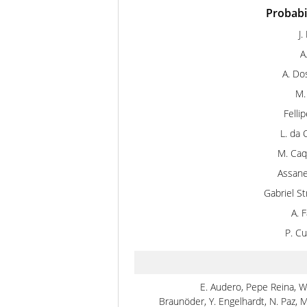
Probabil
J.
A
A. Do
M.
Fellip
L. da 
M. Caq
Assane
Gabriel St
A. 
P. Cu
E. Audero, Pepe Reina, W.
Braunöder, Y. Engelhardt, N. Paz, 