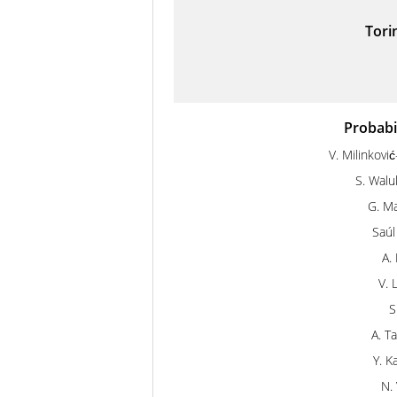
Tori
Probabil
V. Milinković
S. Walu
G. Ma
Saúl
A.
V. 
S
A. T
Y. K
N. 