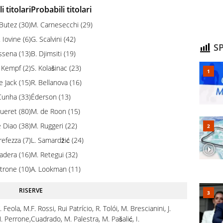
i titolari
Probabili titolari
 Butez (30)
M. Carnesecchi (29)
. Iovine (6)
G. Scalvini (42)
SP
ssena (13)
B. Djimsiti (19)
 Kempf (2)
S. Kolašinac (23)
e Jack (15)
R. Bellanova (16)
Cunha (33)
Éderson (13)
ueret (80)
M. de Roon (15)
 Diao (38)
M. Ruggeri (22)
refezza (7)
L. Samardžić (24)
Fadera (16)
M. Retegui (32)
trone (10)
A. Lookman (11)
RISERVE
 Feola, M.
F. Rossi, Rui Patrício, R. Tolói, M. Brescianini, J.
M. Perrone,
Cuadrado, M. Palestra, M. Pašalić, I.