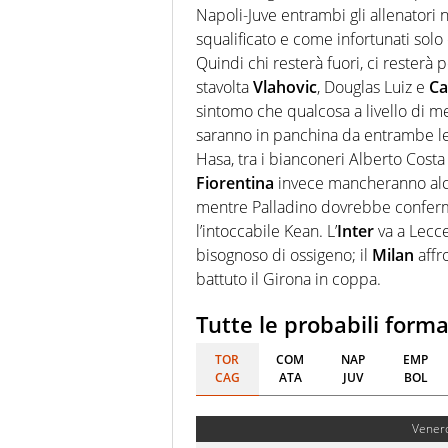
Napoli-Juve entrambi gli allenatori
squalificato e come infortunati solo q
Quindi chi resterà fuori, ci resterà 
stavolta
Vlahovic
, Douglas Luiz e
Ca
sintomo che qualcosa a livello di m
saranno in panchina da entrambe le p
Hasa, tra i bianconeri Alberto Cos
Fiorentina
invece mancheranno alcu
mentre Palladino dovrebbe confer
l’intoccabile Kean. L’
Inter
va a Lecce
bisognoso di ossigeno; il
Milan
affr
battuto il Girona in coppa.
Tutte le probabili forma
TOR
COM
NAP
EMP
CAG
ATA
JUV
BOL
Venerd