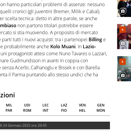
 non hanno particolari problemi di assenze: nessuno
uelli cronici (gli juventini Bremer, Milik e Cabal).
per scelta tecnica: detto in altre parole, se anche
mbiaso
non partono titolari potrebbe essere
ercato si stia muovendo. A proposito di mercato
arti tutti i nuovi acquisti: tra i partenopei
Billing
e
ta e probabilmente anche
Kolo Muani
. In
Lazio-
ni protagonisti attesi come Nuno Tavares o Lazzari,
mare Gudmundsson in avanti in coppia con
 senza Acerbi, Calhanoglu e Bissek e con Barella
onta il Parma puntando allo stesso undici che ha
zioni
MIL
UDI
LEC
LAZ
VEN
GEN
PAR
ROM
INT
FIO
HEL
MON
ì 24 Gennaio 2025 ore 20:45