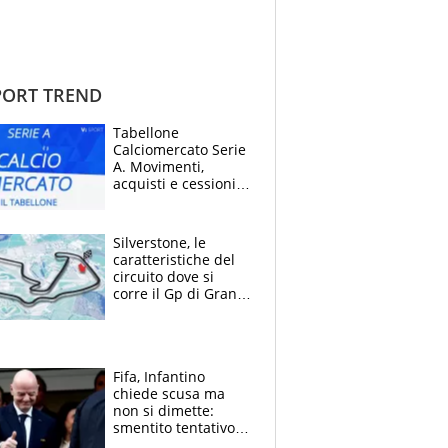
ORT TREND
Tabellone
Calciomercato Serie
A. Movimenti,
acquisti e cessioni:
estate 2026-27
Silverstone, le
caratteristiche del
circuito dove si
corre il Gp di Gran
Bretagna del
Motomondiale
Fifa, Infantino
chiede scusa ma
non si dimette:
smentito tentativo di
corruzione al