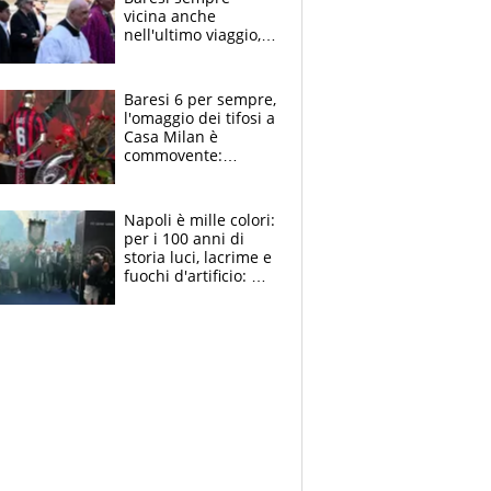
vicina anche
nell'ultimo viaggio,
la moglie Maura, i
figli e i suoi cari
circondati
Baresi 6 per sempre,
dall'affetto dei tifosi
l'omaggio dei tifosi a
Casa Milan è
commovente:
maglie, bandiere,
sciarpe, lacrime e
bigliettini
Napoli è mille colori:
per i 100 anni di
storia luci, lacrime e
fuochi d'artificio: De
Laurentiis salta al
coro anti-Juve