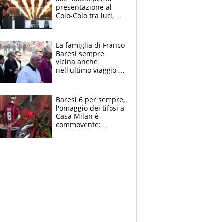
presentazione al
Colo-Colo tra luci,
spettacolo, elicotteri
e paracadutisti
La famiglia di Franco
Baresi sempre
vicina anche
nell'ultimo viaggio,
la moglie Maura, i
figli e i suoi cari
circondati
Baresi 6 per sempre,
dall'affetto dei tifosi
l'omaggio dei tifosi a
Casa Milan è
commovente:
maglie, bandiere,
sciarpe, lacrime e
bigliettini