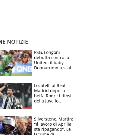
ME NOTIZIE
PSG, Longoni
debutta contro lo
United: il baby
Donnarumma scalza
Chevalier, Luis
Enrique l’ha rifatto
Locatelli al Real
Madrid dopo la
beffa Rodri: i tifosi
della Juve lo
“vendono” sui social,
cosa c’è di vero
Silverstone, Martin:
"Il lavoro di Aprilia
sta ripagando". Le
lacrime di