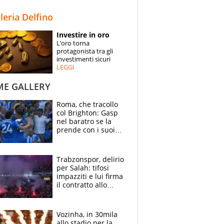
STORIE
lleria Delfino
SPECIALI
Investire in oro
L’oro torna
ESPERTI
protagonista tra gli
investimenti sicuri
LEGGI
CONTATTI
ME GALLERY
Roma, che tracollo
col Brighton: Gasp
nel baratro se la
prende con i suoi
cambiando tutti
Trabzonspor, delirio
per Salah: tifosi
impazziti e lui firma
il contratto allo
stadio
Vozinha, in 30mila
allo stadio per la