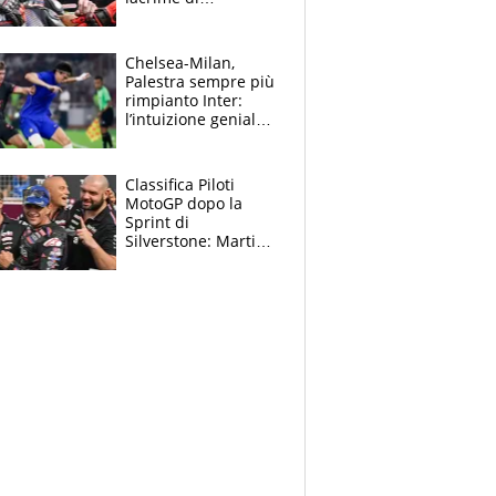
Bezzecchi: "Ho dato
tutto, spero di finire
la gara domani"
Chelsea-Milan,
Palestra sempre più
rimpianto Inter:
l’intuizione geniale
di Alonso fa esultare
anche Mancini
Classifica Piloti
MotoGP dopo la
Sprint di
Silverstone: Martin
sempre più leader,
Bezzecchi supera
Marquez