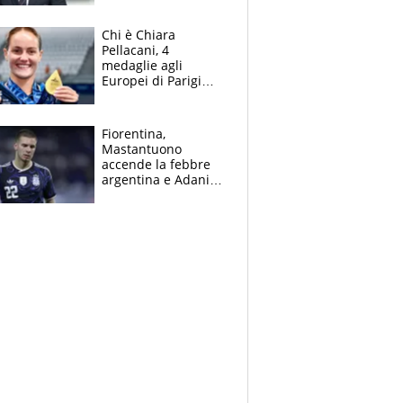
figlio Daniele
Chi è Chiara
Pellacani, 4
medaglie agli
Europei di Parigi
2026, papà
Giampaolo
giornalista, mamma
Fiorentina,
insegnante e il
Mastantuono
fratello calciatore
accende la febbre
argentina e Adani
impazzisce. Ma
Antognoni ‘rovina la
festa’ a Commisso