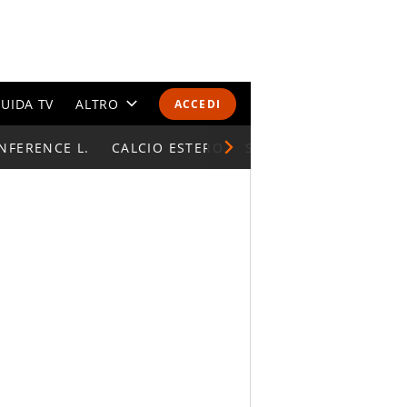
UIDA TV
ALTRO
ACCEDI
NFERENCE L.
CALENDARI E CLASSIFICHE
CALCIO ESTERO
SUPERCOPPA ITALIAN
ALTRI SPORT
MONDIALI 2026
OLIMPIADI
GOSSIP
LIFESTYLE