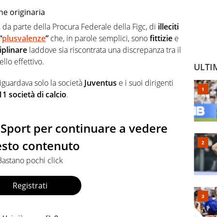
ne originaria
, da parte della Procura Federale della Figc, di
illeciti
“
plusvalenze
”
che, in parole semplici, sono
fittizie
e
iplinare
laddove sia riscontrata una discrepanza tra il
llo effettivo.
ULTI
iguardava solo la società
Juventus
e i suoi dirigenti
11 società di calcio
.
io Sport per continuare a vedere
sto contenuto
Bastano pochi click
Registrati