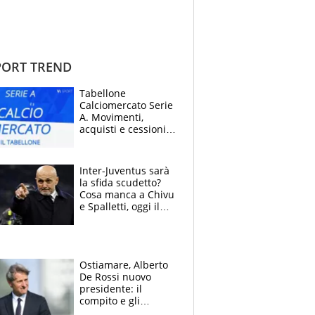
ORT TREND
Tabellone
Calciomercato Serie
A. Movimenti,
acquisti e cessioni:
estate 2026-27
Inter-Juventus sarà
la sfida scudetto?
Cosa manca a Chivu
e Spalletti, oggi il
primo antipasto
Ostiamare, Alberto
De Rossi nuovo
presidente: il
compito e gli
obiettivi ricevuti dal