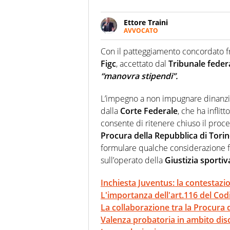
Ettore Traini
AVVOCATO
Avvocato penalista ed esperto d
Avvocati di Milano; è stato anc
Con il patteggiamento concordato fr
Figc
, accettato dal
Tribunale feder
“manovra stipendi”.
L’impegno a non impugnare dinanzi
dalla
Corte Federale
, che ha inflit
consente di ritenere chiuso il proce
Procura della Repubblica di Tor
formulare qualche considerazione fi
sull’operato della
Giustizia sportiv
Inchiesta Juventus: la contestazi
L'importanza dell'art.116 del Co
La collaborazione tra la Procura 
Valenza probatoria in ambito disci