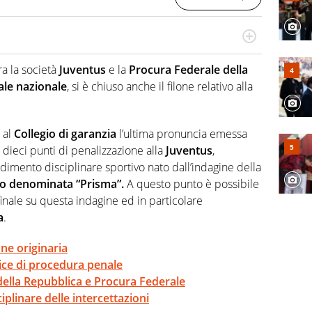
i diritto dello Sport. Consigliere dell’Ordine degli
he sostituto procuratore federale Figc
a la società
Juventus
e la
Procura Federale della
ale nazionale
, si è chiuso anche il filone relativo alla
 al
Collegio di garanzia
l’ultima pronuncia emessa
to dieci punti di penalizzazione alla
Juventus
,
dimento disciplinare sportivo nato dall’indagine della
ino denominata “Prisma”.
A questo punto è possibile
nale su questa indagine ed in particolare
a
.
one originaria
dice di procedura penale
della Repubblica e Procura Federale
plinare delle intercettazioni