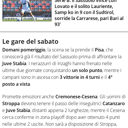
Serie B: il Sassuolo vince con
Lovato e il solito Lauriente,
Samp ko in 9 con il Sudtirol,
sorride la Carrarese, pari Bari al
93'
Le gare del sabato
Domani pomeriggio
, la scena se la prende il
Pisa
, che
conoscerà già il risultato del Sassuolo prima di affrontare la
Juve Stabia
. I nerazzurri di Inzaghi hanno frenato nelle
ultime due giornate conquistando
un solo punto
, mentre i
campani sono in ascesa con
3 vittorie in 4 turni
e il
4°
posto a vista
.
Promette emozioni anche
Cremonese-Cesena
. Gli uomini di
Stroppa
devono tenere il passo delle inseguitrici
Catanzaro
e
Juve Stabia
, distanti appena 2 lunghezze, mentre il Cesena
cerca conferme in zona playoff dopo aver ottenuto 4 punti
nelle ultime 2 uscite. Non sarà a disposizione di Stroppa,