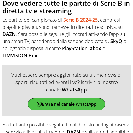
Dove vedere tutte le partite di Serie B in
diretta tv e streaming
Le partite del campionato di
Serie B 2024-25
,
compresi
playoff e playout, sono tramesse in diretta, in esclusiva, su
DAZN
. Sarà possibile seguire gli incontri attivando l’app su
una smart TV, accedendo dalla sezione dedicata su
SkyQ
o
collegando dispositivi come
PlayStation
,
Xbox
o
TIMVISION
Box
.
Vuoi essere sempre aggiornato su ultime news di
sport, risultati ed eventi live? Iscriviti al nostro
canale
WhatsApp
Entra nel canale WhatsApp
È altrettanto possibile seguire i match in streaming attraverso
il servizio attivo sul sito web di
DAZN
e sulla app disponibile