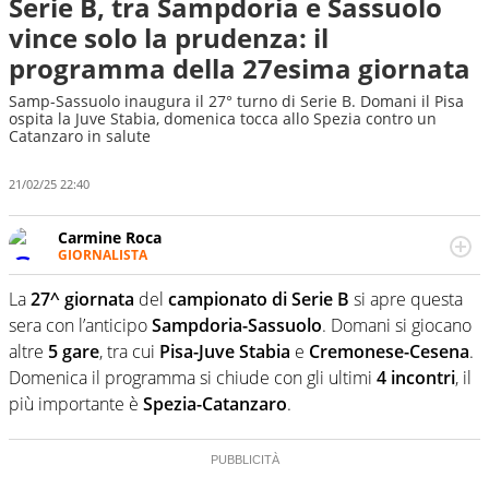
Serie B, tra Sampdoria e Sassuolo
vince solo la prudenza: il
programma della 27esima giornata
Samp-Sassuolo inaugura il 27° turno di Serie B. Domani il Pisa
ospita la Juve Stabia, domenica tocca allo Spezia contro un
Catanzaro in salute
21/02/25 22:40
Carmine Roca
GIORNALISTA
Giornalista pubblicista, appassionato di calcio in tutte le
sue sfaccettature, con una particolare predilezione per i
La
27^ giornata
del
campionato di Serie B
si apre questa
campionati minori.
sera con l’anticipo
Sampdoria-Sassuolo
. Domani si giocano
altre
5 gare
, tra cui
Pisa-Juve Stabia
e
Cremonese-Cesena
.
Domenica il programma si chiude con gli ultimi
4 incontri
, il
più importante è
Spezia-Catanzaro
.