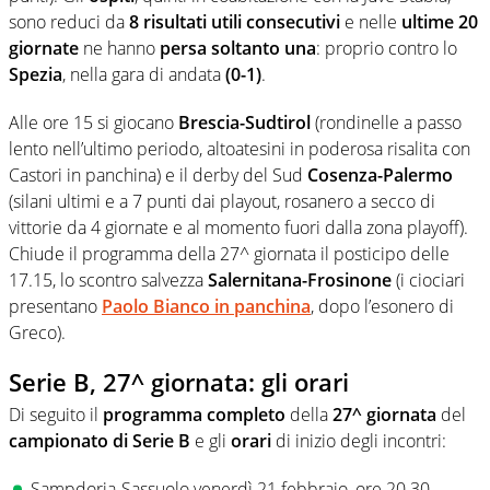
sono reduci da
8 risultati utili consecutivi
e nelle
ultime 20
giornate
ne hanno
persa soltanto una
: proprio contro lo
Spezia
, nella gara di andata
(0-1)
.
Alle ore 15 si giocano
Brescia-Sudtirol
(rondinelle a passo
lento nell’ultimo periodo, altoatesini in poderosa risalita con
Castori in panchina) e il derby del Sud
Cosenza-Palermo
(silani ultimi e a 7 punti dai playout, rosanero a secco di
vittorie da 4 giornate e al momento fuori dalla zona playoff).
Chiude il programma della 27^ giornata il posticipo delle
17.15, lo scontro salvezza
Salernitana-Frosinone
(i ciociari
presentano
Paolo Bianco in panchina
, dopo l’esonero di
Greco).
Serie B, 27^ giornata: gli orari
Di seguito il
programma completo
della
27^ giornata
del
campionato di Serie B
e gli
orari
di inizio degli incontri:
Sampdoria-Sassuolo venerdì 21 febbraio, ore 20.30