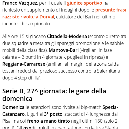
Franco Vazquez
, per il quale il
giudice sportivo
ha
richiesto un supplemento di indagini dopo le
presunte frasi
razziste rivolte a Dorval
, calciatore del Bari nell’ultimo
incontro di campionato.
Alle ore 15 si giocano
Cittadella-Modena
(scontro diretto tra
due squadre a metà tra gli spareggi promozione e le sabbie
mobili della classifica),
Mantova-Bari
(virgiliani in fase
calante – 2 punti in 4 giornate -, pugliesi in ripresa) e
Reggiana-Carrarese
(emiliani ai margini della zona calda,
toscani reduci dal prezioso successo contro la Salernitana
dopo 4 stop di fila).
Serie B, 27^ giornata: le gare della
domenica
Domenica
le attenzioni sono rivolte al big-match
Spezia-
Catanzaro
. Liguri al
3° posto
, staccati di 4 lunghezze dal
Pisa, ma col
freno a mano tirato
negli ultimi 180’ (solo 2
punti). Gli
ospiti
, quinti in coabitazione con la Juve Stabia,