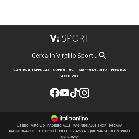
Cerca in Virgilio Sport...
CONTENUTI SPECIALI
CONTATTACI
MAPPA DEL SITO
FEED RSS
ARCHIVIO
LIBERO
VIRGILIO
PAGINEGIALLE
PAGINEGIALLE SHOP
PGCASA
PAGINEBIANCHE
TUTTOCITTÀ
DILEI
SIVIAGGIA
QUIFINANZA
BUONISSIMO
SUPEREVA