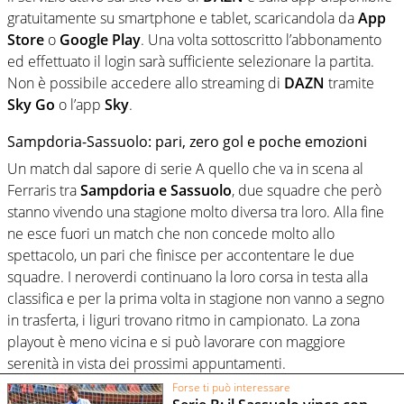
gratuitamente su smartphone e tablet, scaricandola da
App
Store
o
Google
Play
. Una volta sottoscritto l’abbonamento
ed effettuato il login sarà sufficiente selezionare la partita.
Non è possibile accedere allo streaming di
DAZN
tramite
Sky Go
o l’app
Sky
.
Sampdoria-Sassuolo: pari, zero gol e poche emozioni
Un match dal sapore di serie A quello che va in scena al
Ferraris tra
Sampdoria e Sassuolo
, due squadre che però
stanno vivendo una stagione molto diversa tra loro. Alla fine
ne esce fuori un match che non concede molto allo
spettacolo, un pari che finisce per accontentare le due
squadre. I neroverdi continuano la loro corsa in testa alla
classifica e per la prima volta in stagione non vanno a segno
in trasferta, i liguri trovano ritmo in campionato. La zona
playout è meno vicina e si può lavorare con maggiore
serenità in vista dei prossimi appuntamenti.
Forse ti può interessare