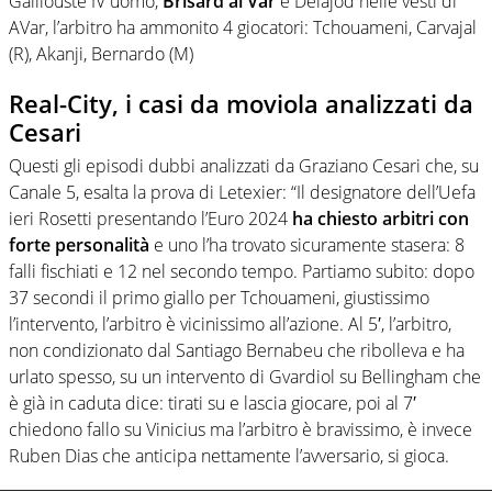
Gaillouste IV uomo,
Brisard al Var
e Delajod nelle vesti di
AVar, l’arbitro ha ammonito 4 giocatori: Tchouameni, Carvajal
(R), Akanji, Bernardo (M)
Real-City, i casi da moviola analizzati da
Cesari
Questi gli episodi dubbi analizzati da Graziano Cesari che, su
Canale 5, esalta la prova di Letexier: “Il designatore dell’Uefa
ieri Rosetti presentando l’Euro 2024
ha chiesto arbitri con
forte personalità
e uno l’ha trovato sicuramente stasera: 8
falli fischiati e 12 nel secondo tempo. Partiamo subito: dopo
37 secondi il primo giallo per Tchouameni, giustissimo
l’intervento, l’arbitro è vicinissimo all’azione. Al 5′, l’arbitro,
non condizionato dal Santiago Bernabeu che ribolleva e ha
urlato spesso, su un intervento di Gvardiol su Bellingham che
è già in caduta dice: tirati su e lascia giocare, poi al 7′
chiedono fallo su Vinicius ma l’arbitro è bravissimo, è invece
Ruben Dias che anticipa nettamente l’avversario, si gioca.