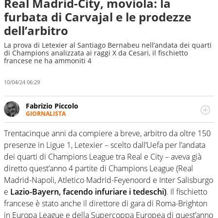
Real Madrid-City, moviola: la
furbata di Carvajal e le prodezze
dell’arbitro
La prova di Letexier al Santiago Bernabeu nell’andata dei quarti
di Champions analizzata ai raggi X da Cesari, il fischietto
francese ne ha ammoniti 4
10/04/24 06:29
Fabrizio Piccolo
GIORNALISTA
Nella sua carriera ha seguito numerose manifestazioni
sportive e collaborato con agenzie e testate. Esperienza,
Trentacinque anni da compiere a breve, arbitro da oltre 150
competenza, conoscenza e memoria storica. Si occupa
presenze in Ligue 1, Letexier – scelto dall’Uefa per l’andata
prevalentemente di calcio
dei quarti di Champions League tra Real e City – aveva già
diretto quest’anno 4 partite di Champions League (Real
Madrid-Napoli, Atletico Madrid-Feyenoord e Inter Salisburgo
e
Lazio-Bayern, facendo infuriare i tedeschi)
. Il fischietto
francese è stato anche il direttore di gara di Roma-Brighton
in Europa League e della Supercoppa Europea di quest’anno