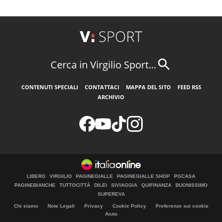
Cerca in Virgilio Sport...
CONTENUTI SPECIALI
CONTATTACI
MAPPA DEL SITO
FEED RSS
ARCHIVIO
LIBERO
VIRGILIO
PAGINEGIALLE
PAGINEGIALLE SHOP
PGCASA
PAGINEBIANCHE
TUTTOCITTÀ
DILEI
SIVIAGGIA
QUIFINANZA
BUONISSIMO
SUPEREVA
Chi siamo
Note Legali
Privacy
Cookie Policy
Preferenze sui cookie
Aiuto