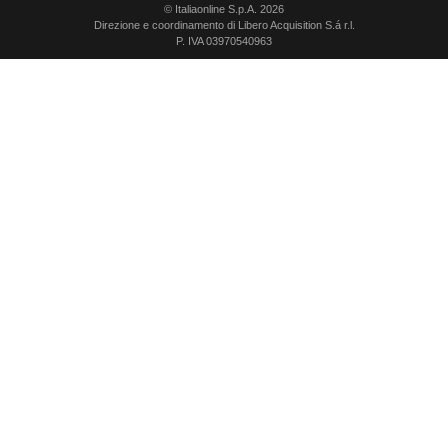
© Italiaonline S.p.A. 2026
Direzione e coordinamento di Libero Acquisition S.á r.l.
P. IVA 03970540963