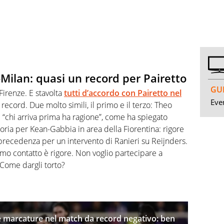
na-Milan: quasi un record per Pairetto
GUI
Firenze. E stavolta
tutti d’accordo con Pairetto nel
Even
 record. Due molto simili, il primo e il terzo: Theo
“chi arriva prima ha ragione”, come ha spiegato
toria per Kean-Gabbia in area della Fiorentina: rigore
 precedenza per un intervento di Ranieri su Reijnders.
nimo contatto è rigore. Non voglio partecipare a
 Come dargli torto?
 le marcature nel match da record negativo: ben