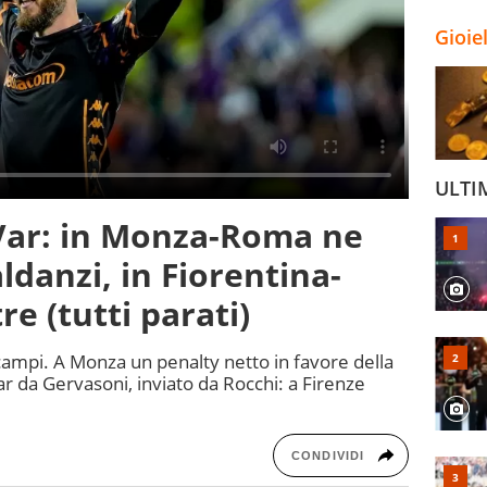
Gioie
ULTI
 Var: in Monza-Roma ne
danzi, in Fiorentina-
e (tutti parati)
campi. A Monza un penalty netto in favore della
 da Gervasoni, inviato da Rocchi: a Firenze
CONDIVIDI