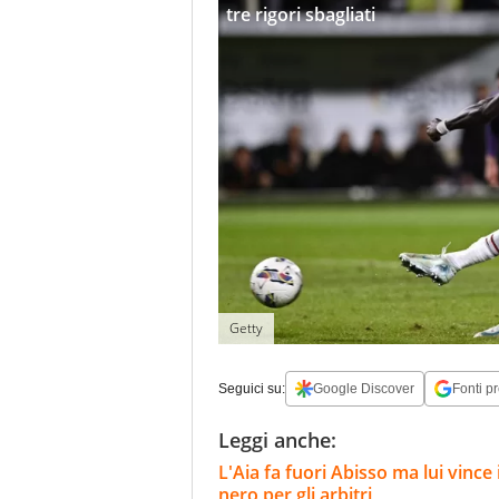
tre rigori sbagliati
Getty
Seguici su:
Google Discover
Fonti pr
Leggi anche:
L'Aia fa fuori Abisso ma lui vinc
nero per gli arbitri