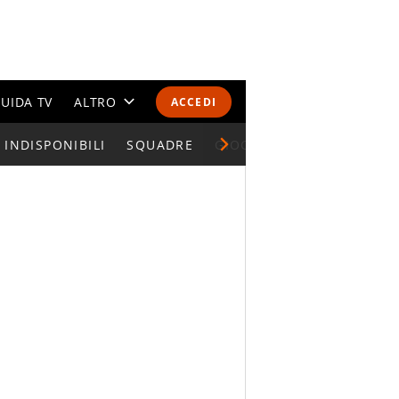
UIDA TV
ALTRO
ACCEDI
INDISPONIBILI
CALENDARI E CLASSIFICHE
SQUADRE
GIOCATORI SERIE A
ALTRI SPORT
MONDIALI 2026
OLIMPIADI
GOSSIP
LIFESTYLE