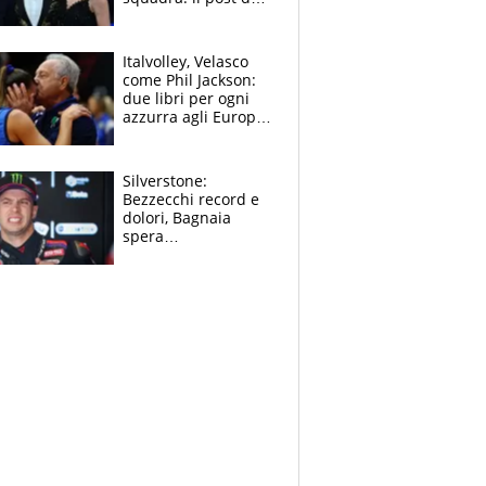
figlio di Amadeus e
Sanremo sullo
sfondo
Italvolley, Velasco
come Phil Jackson:
due libri per ogni
azzurra agli Europei.
Quello per Sylla è
“geniale”
Silverstone:
Bezzecchi record e
dolori, Bagnaia
spera
nell'antidolorifico,
Marquez si tira fuori
e vota Aprilia