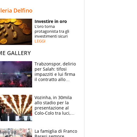
STORIE
lleria Delfino
SPECIALI
Investire in oro
L’oro torna
ESPERTI
protagonista tra gli
investimenti sicuri
LEGGI
CONTATTI
ME GALLERY
Trabzonspor, delirio
per Salah: tifosi
impazziti e lui firma
il contratto allo
stadio
Vozinha, in 30mila
allo stadio per la
presentazione al
Colo-Colo tra luci,
spettacolo, elicotteri
e paracadutisti
La famiglia di Franco
Baresi sempre