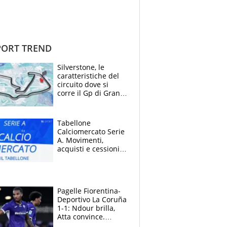
ORT TREND
Silverstone, le
caratteristiche del
circuito dove si
corre il Gp di Gran
Bretagna del
Motomondiale
Tabellone
Calciomercato Serie
A. Movimenti,
acquisti e cessioni:
estate 2026-27
Pagelle Fiorentina-
Deportivo La Coruña
1-1: Ndour brilla,
Atta convince.
Pongracic rovina