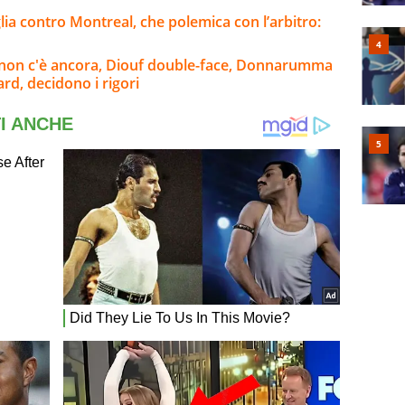
lia contro Montreal, che polemica con l’arbitro:
o non c'è ancora, Diouf double-face, Donnarumma
rd, decidono i rigori