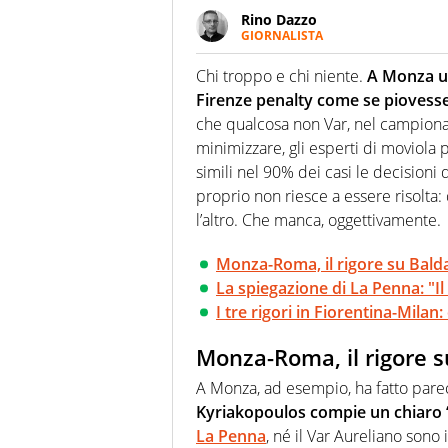
Rino Dazzo
GIORNALISTA
Se mai ci fosse modo di traslare
farebbe parte. Non si perde un
Chi troppo e chi niente.
A Monza un
curve
Firenze penalty come se piovess
che qualcosa non Var, nel campionato
minimizzare, gli esperti di moviola p
simili nel 90% dei casi le decision
proprio non riesce a essere risolta:
l’altro. Che manca, oggettivamente.
Monza-Roma, il rigore su Baldan
La spiegazione di La Penna: "Il
I tre rigori in Fiorentina-Milan
Monza-Roma, il rigore su
A Monza, ad esempio, ha fatto parec
Kyriakopoulos compie un chiaro “
La Penna
, né il Var Aureliano sono 