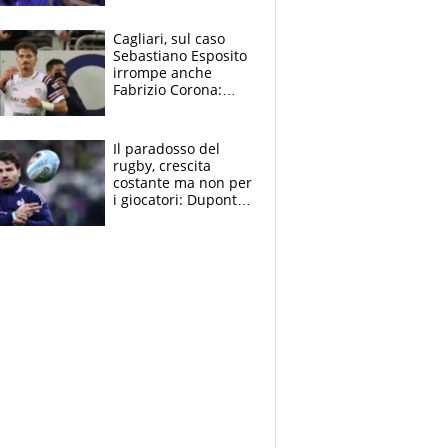
tutto nel finale
Cagliari, sul caso
Sebastiano Esposito
irrompe anche
Fabrizio Corona:
“Ecco cosa è
successo, ho le
prove”
Il paradosso del
rugby, crescita
costante ma non per
i giocatori: Dupont
(il più pagato al
mondo) guadagna
solo 1,4 milioni
all'anno