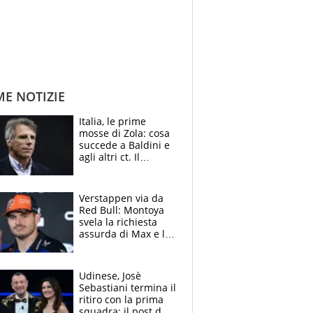
ME NOTIZIE
Italia, le prime
mosse di Zola: cosa
succede a Baldini e
agli altri ct. Il
Borussia tenta un
altro sgarbo agli
azzurri
Verstappen via da
Red Bull: Montoya
svela la richiesta
assurda di Max e lo
avverte: “Sicuro
Mercedes e
McLaren siano
Udinese, Josè
meglio?”
Sebastiani termina il
ritiro con la prima
squadra: il post del