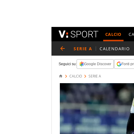
CALCIO
C
SERIE A
CALENDARIO
Seguici su:
Google Discover
Fonti pr
CALCIO
SERIE A