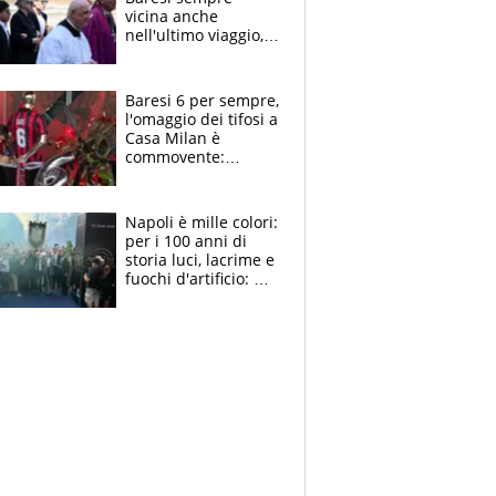
vicina anche
nell'ultimo viaggio,
la moglie Maura, i
figli e i suoi cari
circondati
Baresi 6 per sempre,
dall'affetto dei tifosi
l'omaggio dei tifosi a
Casa Milan è
commovente:
maglie, bandiere,
sciarpe, lacrime e
bigliettini
Napoli è mille colori:
per i 100 anni di
storia luci, lacrime e
fuochi d'artificio: De
Laurentiis salta al
coro anti-Juve