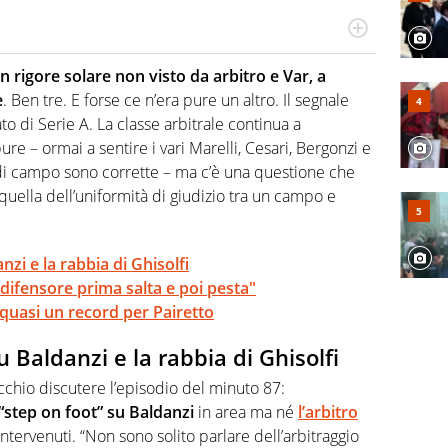
 il glossario del calcio in una nicchia di esperti, lui ne
a svista arbitrale né gli umori social del mondo delle
 rigore solare non visto da arbitro e Var, a
e
. Ben tre. E forse ce n’era pure un altro. Il segnale
 di Serie A. La classe arbitrale continua a
ure – ormai a sentire i vari Marelli, Cesari, Bergonzi e
i di campo sono corrette – ma c’è una questione che
 quella dell’uniformità di giudizio tra un campo e
zi e la rabbia di Ghisolfi
 difensore prima salta e poi pesta"
: quasi un record per Pairetto
 Baldanzi e la rabbia di Ghisolfi
chio discutere l’episodio del minuto 87:
step on foot” su Baldanzi
in area ma né
l’arbitro
intervenuti. “Non sono solito parlare dell’arbitraggio