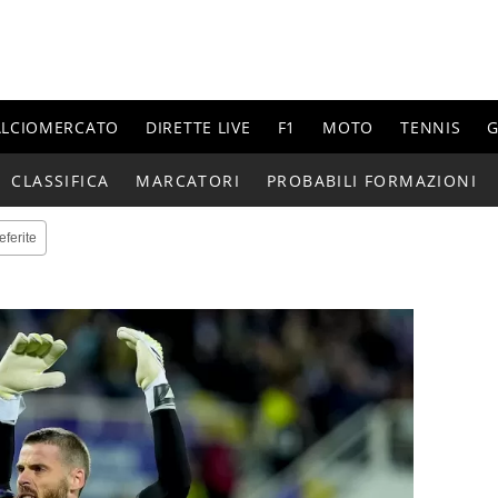
ALCIOMERCATO
DIRETTE LIVE
F1
MOTO
TENNIS
G
CLASSIFICA
MARCATORI
PROBABILI FORMAZIONI
eferite