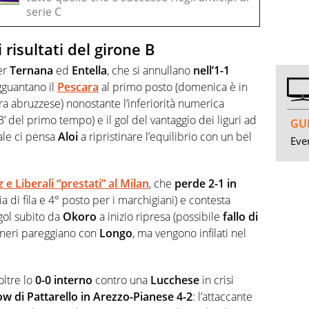
serie C
 risultati del girone B
er
Ternana
ed
Entella
, che si annullano
nell’1-1
agguantano il
Pescara
al primo posto (domenica è in
ra abruzzese) nonostante l’inferiorità numerica
3’ del primo tempo) e il gol del vantaggio dei liguri ad
GUI
nale ci pensa
Aloi
a ripristinare l’equilibrio con un bel
Even
 e Liberali “prestati” al Milan
, che
perde 2-1 in
ia di fila e 4° posto per i marchigiani) e contesta
 gol subito da
Okoro
a inizio ripresa (possibile
fallo di
soneri pareggiano con
Longo
, ma vengono infilati nel
oltre lo
0-0 interno
contro una
Lucchese
in crisi
w di Pattarello in Arezzo-Pianese 4-2
: l’attaccante