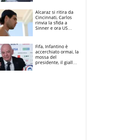
Alcaraz si ritira da
Cincinnati, Carlos
rinvia la sfida a
Sinner e ora US
Open di nuovo a
rischio
Fifa, Infantino è
accerchiato ormai, la
mossa del
presidente, il giallo
dimissioni e la verità
sulla telefonata a
Trump