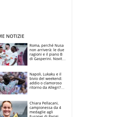
ME NOTIZIE
Roma, perché Nusa
non arriverà: le due
ragioni e il piano B
di Gasperini. Novità
su Pellegrini e
Cacciamani
Napoli, Lukaku e il
bivio del weekend:
addio o clamoroso
ritorno da Allegri?
Gli scenari
Chiara Pellacani,
campionessa da 4
medaglie agli
Europei di Parigi