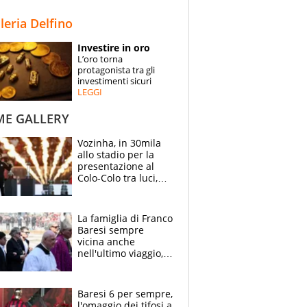
STORIE
lleria Delfino
SPECIALI
Investire in oro
L’oro torna
ESPERTI
protagonista tra gli
investimenti sicuri
LEGGI
CONTATTI
ME GALLERY
Vozinha, in 30mila
allo stadio per la
presentazione al
Colo-Colo tra luci,
spettacolo, elicotteri
e paracadutisti
La famiglia di Franco
Baresi sempre
vicina anche
nell'ultimo viaggio,
la moglie Maura, i
figli e i suoi cari
circondati
Baresi 6 per sempre,
dall'affetto dei tifosi
l'omaggio dei tifosi a