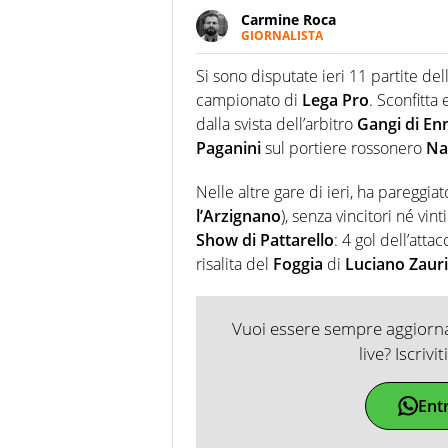
Carmine Roca
GIORNALISTA
Giornalista pubblicista, appass
particolare predilezione per i 
Si sono disputate ieri 11 partite del
campionato di
Lega Pro
. Sconfitta
dalla svista dell’arbitro
Gangi di En
Paganini
sul portiere rossonero
Na
Nelle altre gare di ieri, ha pareggiat
l’Arzignano
), senza vincitori né vint
Show di Pattarello
: 4 gol dell’attac
risalita del
Foggia
di
Luciano Zauri
Vuoi essere sempre aggiornat
live? Iscrivi
Ent