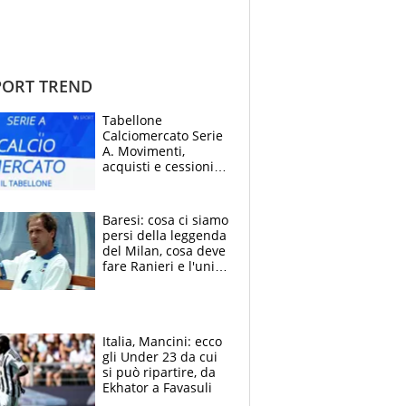
ORT TREND
Tabellone
Calciomercato Serie
A. Movimenti,
acquisti e cessioni:
estate 2026-27
Baresi: cosa ci siamo
persi della leggenda
del Milan, cosa deve
fare Ranieri e l'unico
neo di una carriera
immacolata
Italia, Mancini: ecco
gli Under 23 da cui
si può ripartire, da
Ekhator a Favasuli