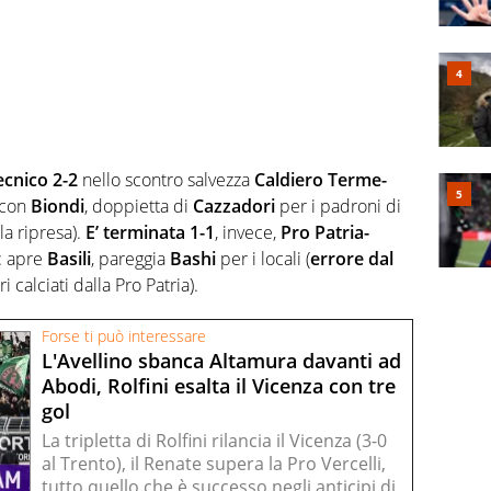
ecnico 2-2
nello scontro salvezza
Caldiero Terme-
 con
Biondi
, doppietta di
Cazzadori
per i padroni di
la ripresa).
E’ terminata 1-1
, invece,
Pro Patria-
i: apre
Basili
, pareggia
Bashi
per i locali (
errore dal
ori calciati dalla Pro Patria).
Forse ti può interessare
L'Avellino sbanca Altamura davanti ad
Abodi, Rolfini esalta il Vicenza con tre
gol
La tripletta di Rolfini rilancia il Vicenza (3-0
al Trento), il Renate supera la Pro Vercelli,
tutto quello che è successo negli anticipi di