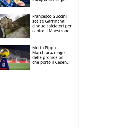
2026: papà
Giampaolo
giornalista, mamma
Francesco Guccini
Francesca
scelse Garrincha:
Insegnante e il
cinque calciatori per
fratello calciatore
capire il Maestrone
Morto Pippo
Marchioro, mago
delle promozioni
che portò il Cesena
in Europa e scoprì
per primo la classe
di Baresi