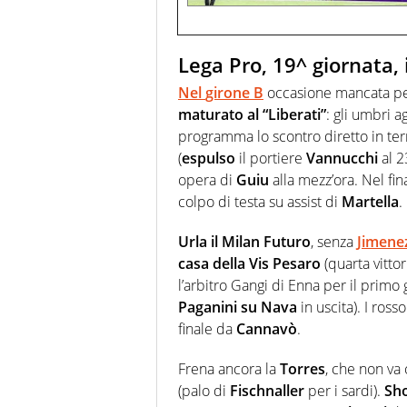
Lega Pro, 19^ giornata, i
Nel
girone B
occasione mancata p
maturato al “Liberati”
: gli umbri 
programma lo scontro diretto in ter
(
espulso
il portiere
Vannucchi
al 2
opera di
Guiu
alla mezz’ora. Nel fi
colpo di testa su assist di
Martella
.
Urla il Milan Futuro
, senza
Jimenez
casa della Vis Pesaro
(quarta vittor
l’arbitro Gangi di Enna per il primo
Paganini su Nava
in uscita). I ros
finale da
Cannavò
.
Frena ancora la
Torres
, che non va 
(palo di
Fischnaller
per i sardi).
Sho