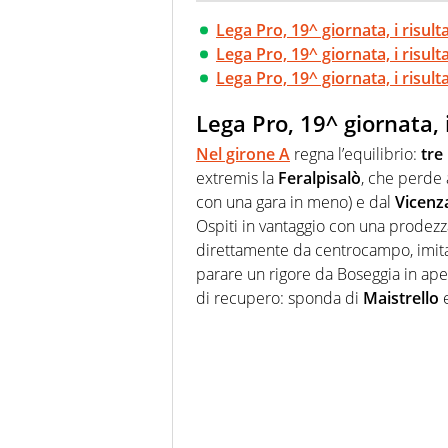
Lega Pro, 19^ giornata, i risult
Lega Pro, 19^ giornata, i risult
Lega Pro, 19^ giornata, i risult
Lega Pro, 19^ giornata, i
Nel
girone A
regna l’equilibrio:
tre
extremis la
Feralpisalò
, che perde
con una gara in meno) e dal
Vicenz
Ospiti in vantaggio con una prodez
direttamente da centrocampo, imi
parare un rigore da Boseggia in aper
di recupero: sponda di
Maistrello
e