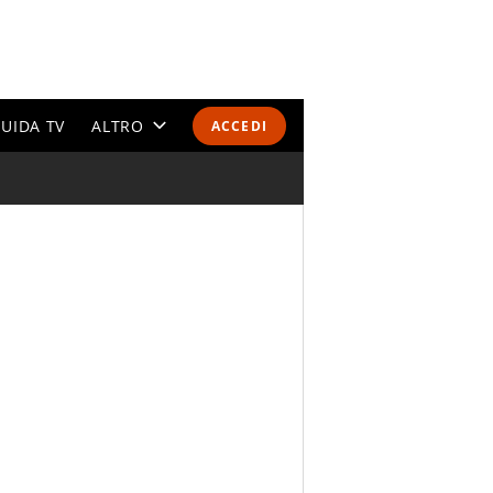
UIDA TV
ALTRO
ACCEDI
CALENDARI E CLASSIFICHE
ALTRI SPORT
MONDIALI 2026
OLIMPIADI
GOSSIP
LIFESTYLE