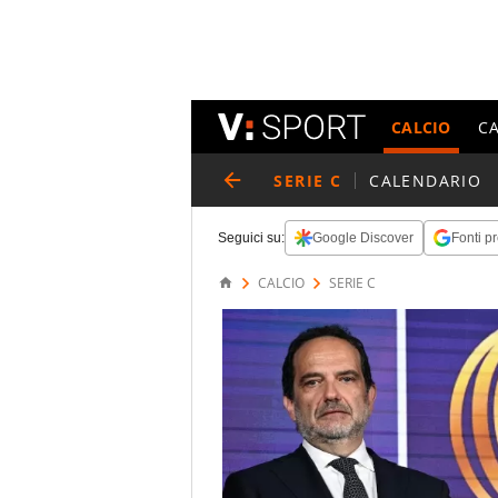
CALCIO
C
SERIE C
CALENDARIO
Seguici su:
Google Discover
Fonti pr
CALCIO
SERIE C