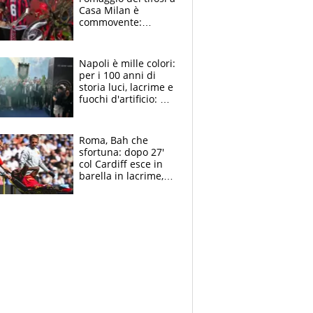
Casa Milan è
commovente:
maglie, bandiere,
sciarpe, lacrime e
bigliettini
Napoli è mille colori:
per i 100 anni di
storia luci, lacrime e
fuochi d'artificio: De
Laurentiis salta al
coro anti-Juve
Roma, Bah che
sfortuna: dopo 27'
col Cardiff esce in
barella in lacrime,
Dybala rigore da
schiaffi, i giallorossi
prendono 3 gol in
45'