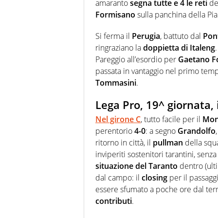
amaranto
segna tutte e 4 le reti
dei
Formisano
sulla panchina della Pia
Si ferma il
Perugia
, battuto dal
Pon
ringraziano la
doppietta di Italeng
Pareggio all’esordio per
Gaetano F
passata in vantaggio nel primo tem
Tommasini
.
Lega Pro, 19^ giornata, i
Nel
girone C
, tutto facile per il
Mon
perentorio
4-0
: a segno
Grandolfo
ritorno in città, il
pullman
della squ
inviperiti sostenitori tarantini, sen
situazione del Taranto
dentro (ult
dal campo: il
closing
per il passagg
essere sfumato a poche ore dal ter
contributi
.