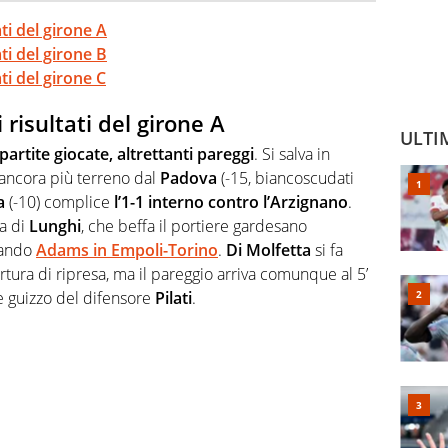
ati del girone A
ati del girone B
ati del girone C
 risultati del girone A
ULTI
 partite giocate, altrettanti pareggi
. Si salva in
 ancora più terreno dal
Padova
(-15, biancoscudati
a
(-10) complice
l’1-1 interno contro l’Arzignano
.
za di
Lunghi
, che beffa il portiere gardesano
tando
Adams in Empoli-Torino
.
Di Molfetta
si fa
tura di ripresa, ma il pareggio arriva comunque al 5’
 guizzo del difensore
Pilati
.