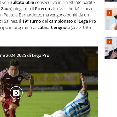
il
6° risultato utile
consecutivo in altrettante partite
 Zauri
) piegando il
Picerno
allo “Zaccheria”. I lucani
on Petito e Bernardotto, ma vengono puniti da un
i Salines. Il
19° turno
del
campionato di Lega Pro
ticipo in programma:
Latina-Cerignola
(ore 20.30).
ione 2024-2025 di Lega Pro