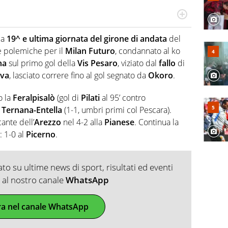
ionato di calcio in tutte le sue sfaccettature, con una
campionati minori.
la
19^ e ultima giornata del girone di andata
del
 e polemiche per il
Milan Futuro
, condannato al ko
na
sul primo gol della
Vis Pesaro
, viziato dal
fallo
di
va
, lasciato correre fino al gol segnato da
Okoro
.
o la
Feralpisalò
(gol di
Pilati
al 95’ contro
i
Ternana-Entella
(1-1, umbri primi col Pescara).
cante dell’
Arezzo
nel 4-2 alla
Pianese
. Continua la
: 1-0 al
Picerno
.
o su ultime news di sport, risultati ed eventi
ti al nostro canale
WhatsApp
ra nel canale WhatsApp