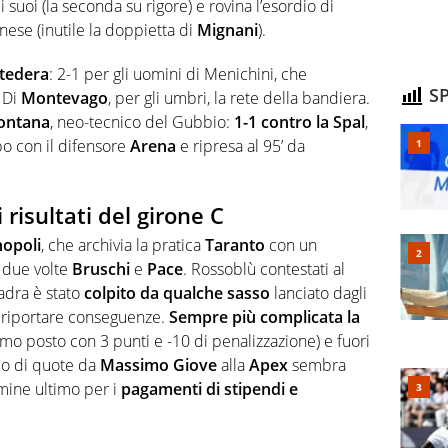
 suoi (la seconda su rigore) e rovina l’esordio di
nese (inutile la doppietta di
Mignani
).
tedera
: 2-1 per gli uomini di Menichini, che
SP
. Di
Montevago
, per gli umbri, la rete della bandiera.
ontana
, neo-tecnico del Gubbio:
1-1 contro la Spal
,
po con il difensore
Arena
e ripresa al 95’ da
 risultati del girone C
opoli
, che archivia la pratica
Taranto
con un
, due volte
Bruschi
e
Pace
. Rossoblù contestati al
adra è stato
colpito da qualche sasso
lanciato dagli
za riportare conseguenze.
Sempre più complicata la
imo posto con 3 punti e -10 di penalizzazione) e fuori
io di quote da
Massimo Giove
alla
Apex
sembra
mine ultimo per i
pagamenti di stipendi e