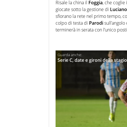
Risale la china il
Foggia
, che coglie 
giocate sotto la gestione di
Luciano
sfiorano la rete nel primo tempo, c
colpo di testa di
Parodi
sull’angolo d
terminerà in serata con l’unico pos
Serie C, date e gironi della stag