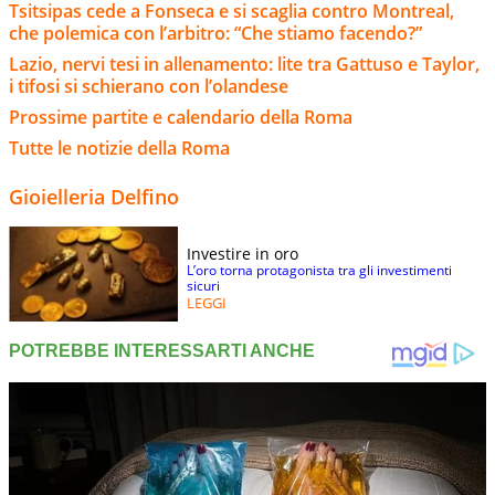
Tsitsipas cede a Fonseca e si scaglia contro Montreal,
che polemica con l’arbitro: “Che stiamo facendo?”
Lazio, nervi tesi in allenamento: lite tra Gattuso e Taylor,
i tifosi si schierano con l’olandese
Prossime partite e calendario della Roma
Tutte le notizie della Roma
Gioielleria Delfino
Investire in oro
L’oro torna protagonista tra gli investimenti
sicuri
LEGGI