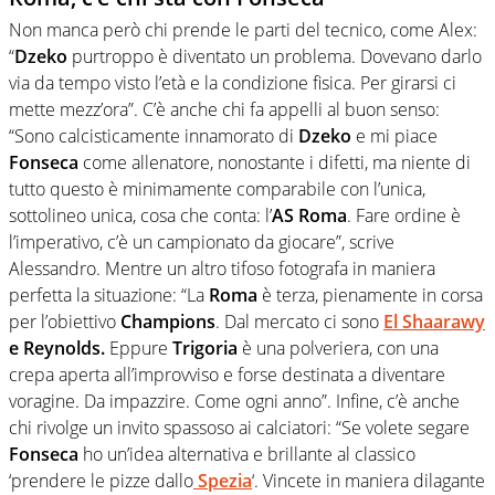
Non manca però chi prende le parti del tecnico, come Alex:
“
Dzeko
purtroppo è diventato un problema. Dovevano darlo
via da tempo visto l’età e la condizione fisica. Per girarsi ci
mette mezz’ora”. C’è anche chi fa appelli al buon senso:
“Sono calcisticamente innamorato di
Dzeko
e mi piace
Fonseca
come allenatore, nonostante i difetti, ma niente di
tutto questo è minimamente comparabile con l’unica,
sottolineo unica, cosa che conta: l’
AS Roma
. Fare ordine è
l’imperativo, c’è un campionato da giocare”, scrive
Alessandro. Mentre un altro tifoso fotografa in maniera
perfetta la situazione: “La
Roma
è terza, pienamente in corsa
per l’obiettivo
Champions
. Dal mercato ci sono
El Shaarawy
e Reynolds.
Eppure
Trigoria
è una polveriera, con una
crepa aperta all’improvviso e forse destinata a diventare
voragine. Da impazzire. Come ogni anno”. Infine, c’è anche
chi rivolge un invito spassoso ai calciatori: “Se volete segare
Fonseca
ho un’idea alternativa e brillante al classico
‘prendere le pizze dallo
Spezia
‘. Vincete in maniera dilagante