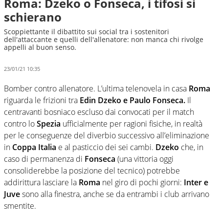
Roma: Dzeko o Fonseca, i tifosi si
schierano
Scoppiettante il dibattito sui social tra i sostenitori
dell'attaccante e quelli dell'allenatore: non manca chi rivolge
appelli al buon senso.
23/01/21 10:35
Bomber contro allenatore. L’ultima telenovela in casa
Roma
riguarda le frizioni tra
Edin Dzeko e Paulo Fonseca.
Il
centravanti bosniaco escluso dai convocati per il match
contro lo
Spezia
ufficialmente per ragioni fisiche, in realtà
per le conseguenze del diverbio successivo all’eliminazione
in
Coppa Italia
e al pasticcio dei sei cambi.
Dzeko
che, in
caso di permanenza di
Fonseca
(una vittoria oggi
consoliderebbe la posizione del tecnico) potrebbe
addirittura lasciare la
Roma
nel giro di pochi giorni:
Inter e
Juve
sono alla finestra, anche se da entrambi i club arrivano
smentite.