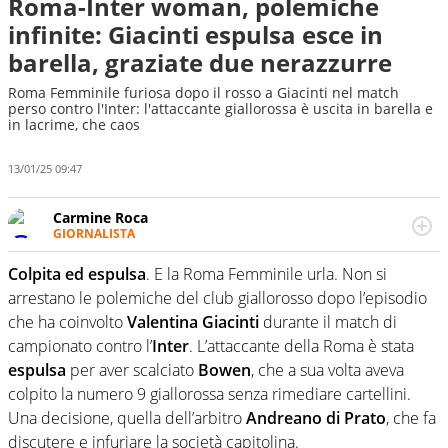
Roma-Inter woman, polemiche
infinite: Giacinti espulsa esce in
barella, graziate due nerazzurre
Roma Femminile furiosa dopo il rosso a Giacinti nel match
perso contro l'Inter: l'attaccante giallorossa è uscita in barella e
in lacrime, che caos
13/01/25 09:47
Carmine Roca
GIORNALISTA
Giornalista pubblicista, appassionato di calcio in tutte le
sue sfaccettature, con una particolare predilezione per i
Colpita ed espulsa
. E la Roma Femminile urla. Non si
campionati minori.
arrestano le polemiche del club giallorosso dopo l’episodio
che ha coinvolto
Valentina Giacinti
durante il match di
campionato contro l’
Inter
. L’attaccante della Roma è stata
espulsa
per aver scalciato
Bowen
, che a sua volta aveva
colpito la numero 9 giallorossa senza rimediare cartellini.
Una decisione, quella dell’arbitro
Andreano di Prato
, che fa
discutere e infuriare la società capitolina.