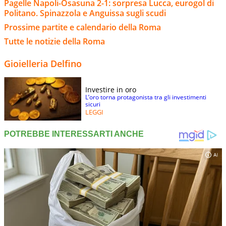
Pagelle Napoli-Osasuna 2-1: sorpresa Lucca, eurogol di
Politano. Spinazzola e Anguissa sugli scudi
Prossime partite e calendario della Roma
Tutte le notizie della Roma
Gioielleria Delfino
Investire in oro
L’oro torna protagonista tra gli investimenti
sicuri
LEGGI