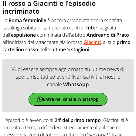
Il rosso a Giacinti e l’episodio
incriminato
La
Roma femminile
è ancora arrabbiata per la sconfitta
casalinga subita in campionato contro l’
Inter
, segnata
dall’
espulsione
comminata dall’arbitro
Andreano di Prato
all’indirizzo dell’attaccante giallorosso
Giacinti
, al suo
primo
cartellino rosso
nelle
ultime 5 stagioni
.
Vuoi essere sempre aggiornato su ultime news di
sport, risultati ed eventi live? Iscriviti al nostro
canale
WhatsApp
Entra nel canale WhatsApp
L’episodio è avvenuto al
24’ del primo tempo
. Giacinti si è
ritrovata a terra, a difendere strenuamente il pallone nei
pressi della linea di fondo, stretta in un “
sandwich
” tra le