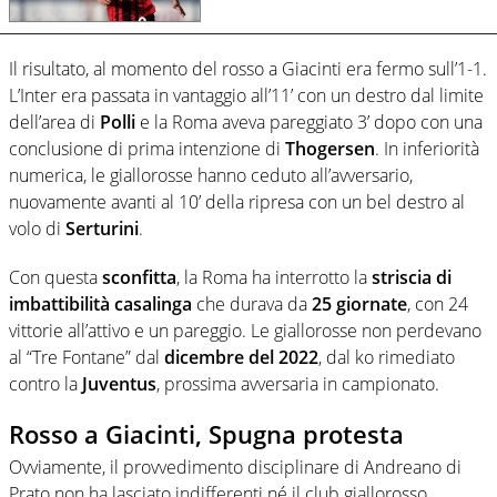
Il risultato, al momento del rosso a Giacinti era fermo sull’1-1.
L’Inter era passata in vantaggio all’11’ con un destro dal limite
dell’area di
Polli
e la Roma aveva pareggiato 3’ dopo con una
conclusione di prima intenzione di
Thogersen
. In inferiorità
numerica, le giallorosse hanno ceduto all’avversario,
nuovamente avanti al 10’ della ripresa con un bel destro al
volo di
Serturini
.
Con questa
sconfitta
, la Roma ha interrotto la
striscia di
imbattibilità casalinga
che durava da
25 giornate
, con 24
vittorie all’attivo e un pareggio. Le giallorosse non perdevano
al “Tre Fontane” dal
dicembre del 2022
, dal ko rimediato
contro la
Juventus
, prossima avversaria in campionato.
Rosso a Giacinti, Spugna protesta
Ovviamente, il provvedimento disciplinare di Andreano di
Prato non ha lasciato indifferenti né il club giallorosso,