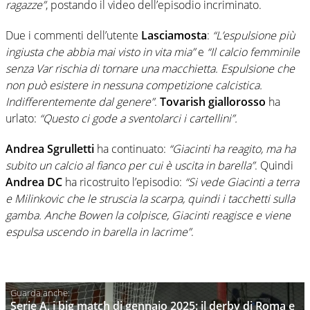
ragazze”
, postando il video dell’episodio incriminato.
Due i commenti dell’utente
Lasciamosta
:
“L’espulsione più
ingiusta che abbia mai visto in vita mia”
e
“Il calcio femminile
senza Var rischia di tornare una macchietta. Espulsione che
non può esistere in nessuna competizione calcistica.
Indifferentemente dal genere”
.
Tovarish giallorosso
ha
urlato:
“Questo ci gode a sventolarci i cartellini”.
Andrea Sgrulletti
ha continuato:
“Giacinti ha reagito, ma ha
subito un calcio al fianco per cui è uscita in barella”
. Quindi
Andrea DC
ha ricostruito l’episodio:
“Si vede Giacinti a terra
e Milinkovic che le struscia la scarpa, quindi i tacchetti sulla
gamba. Anche Bowen la colpisce, Giacinti reagisce e viene
espulsa uscendo in barella in lacrime”
.
Serie A, i big match di gennaio 2025: il derby di Roma e