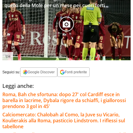
quello della Mole per un mese per cuori forti
Ipa
Seguici su:
Google Discover
Fonti preferite
Leggi anche:
Roma, Bah che sfortuna: dopo 27' col Cardiff esce in
barella in lacrime, Dybala rigore da schiaffi, i giallorossi
prendono 3 gol in 45'
Calciomercato: Chalobah al Como, la Juve su Vicario,
Koulierakis alla Roma, pasticcio Lindstrom. I riflessi sul
tabellone