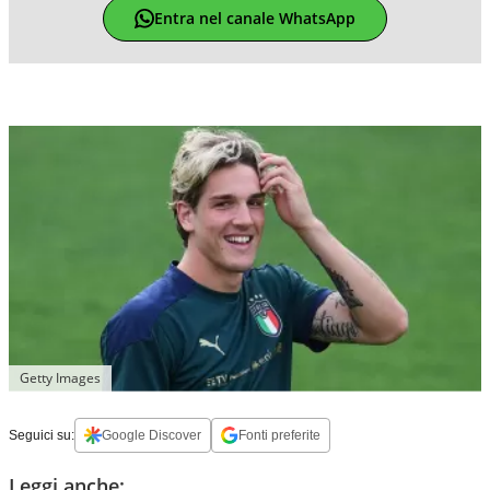
Entra nel canale WhatsApp
Getty Images
Seguici su:
Google Discover
Fonti preferite
Leggi anche: