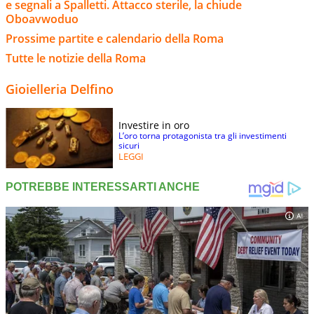
e segnali a Spalletti. Attacco sterile, la chiude
Oboavwoduo
Prossime partite e calendario della Roma
Tutte le notizie della Roma
Gioielleria Delfino
Investire in oro
L’oro torna protagonista tra gli investimenti
sicuri
LEGGI