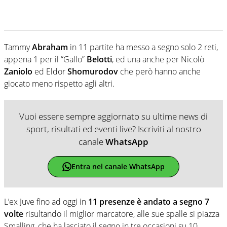
Tammy
Abraham
in 11 partite ha messo a segno solo 2 reti,
appena 1 per il “Gallo”
Belotti
, ed una anche per Nicolò
Zaniolo
ed Eldor
Shomurodov
che però hanno anche
giocato meno rispetto agli altri.
Vuoi essere sempre aggiornato su ultime news di
sport, risultati ed eventi live? Iscriviti al nostro
canale
WhatsApp
Entra nel canale WhatsApp
L’ex Juve fino ad oggi in
11 presenze è andato a segno 7
volte
risultando il miglior marcatore, alle sue spalle si piazza
Smalling, che ha lasciato il segno in tre occasioni su 10