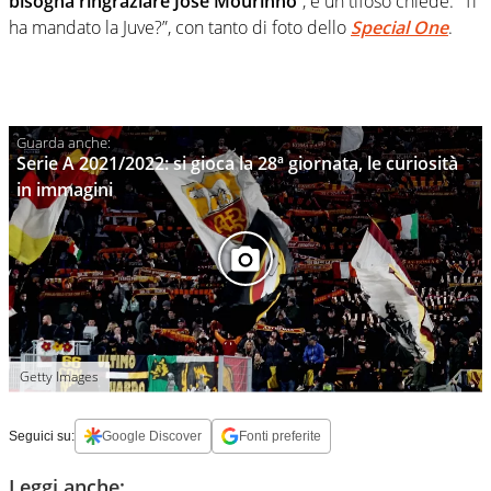
bisogna ringraziare José Mourinho
“, e un tifoso chiede: “Ti
ha mandato la Juve?”, con tanto di foto dello
Special One
.
Serie A 2021/2022: si gioca la 28ª giornata, le curiosità
in immagini
Getty Images
Seguici su:
Google Discover
Fonti preferite
Leggi anche: