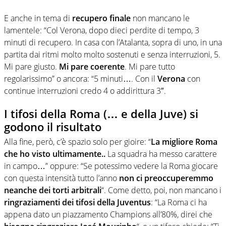
E anche in tema di
recupero finale
non mancano le
lamentele: “Col Verona, dopo dieci perdite di tempo, 3
minuti di recupero. In casa con l’Atalanta, sopra di uno, in una
partita dai ritmi molto molto sostenuti e senza interruzioni, 5.
Mi pare giusto.
Mi pare coerente
. Mi pare tutto
regolarissimo” o ancora:
“5 minuti…. Con il
V
erona
con
continue interruzioni credo 4 o addirittura 3″.
I tifosi della Roma (… e della Juve) si
godono il risultato
Alla fine, però, c’è spazio solo per gioire: “
La migliore Roma
che ho visto ultimamente..
La squadra ha messo carattere
in campo…” oppure: “Se potessimo vedere la Roma giocare
con questa intensità tutto l’anno
non ci preoccuperemmo
neanche dei torti arbitrali
“. Come detto, poi, non mancano i
ringraziamenti dei tifosi della Juventus
: “La Roma ci ha
appena dato un piazzamento Champions all’80%, direi che