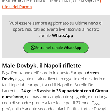
le straordinarie qualità tecniche di Man, che fa sognare
i
tifosi del Parma
.
Vuoi essere sempre aggiornato su ultime news di
sport, risultati ed eventi live? Iscriviti al nostro
canale
WhatsApp
Entra nel canale WhatsApp
Male Dovbyk, il Napoli riflette
Paga l’emozione dell’esordio in questo Europeo
Artem
Dovbyk
, gigante ucraino diventato oggetto del desiderio di
tanti top club europei, tra cui il Napoli di Aurelio De
Laurentiis.
24 gol e 8 assist in 36 apparizioni con il Girona
quest’anno
, nel massimo campionato spagnolo, e una lunga
coda di squadre pronte a fare follie per il 27enne. Oggi,
però, nulla è andato secondo i piani. Partita storta e Dovbyk