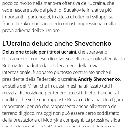
poco coinvolto nella manovra offensiva dell’Ucraina, che
vede nascere solo dai piedi di Sudakov le iniziative più
importanti. I partenopei, in attesa di ulteriori sviluppi sul
fronte Lukaku, non sono certo rimasti impressionati dalla
prova odierna dell’ex Dnipro.
L’Ucraina delude anche Shevchenko
Delusione totale per i tifosi ucraini
, che speravano
sicuramente in un esordio diverso della nazionale allenata da
Rebrov. Inquadrato dalle telecamere della regia
internazionale, è apparso piuttosto contrariato anche il
presidente della Federcalcio ucraina,
Andriy Shevchenko
,
ex stella del Milan che in questi mesi ha utilizzato tutti i
mezzi a disposizione per tenere accesi i riflettori anche sul
conflitto che vede contrapposte Russia e Ucraina. Una figura
importante, per ciò che rappresenta anche all’esterno del
terreno di gioco, ma oggi non può essere certo soddisfatto
della prestazione di Mudryk e compagni. La prossima sfida
con la Slovacchia sarà già decisiva, anche per il futuro del