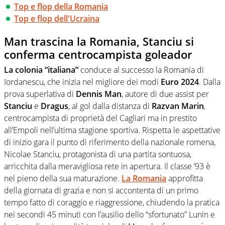
Top e flop della Romania
Top e flop dell'Ucraina
Man trascina la Romania, Stanciu si
conferma centrocampista goleador
La colonia “italiana”
conduce al successo la Romania di
Iordanescu, che inizia nel migliore dei modi
Euro 2024
. Dalla
prova superlativa di
Dennis Man
, autore di due assist per
Stanciu
e
Dragus
, al gol dalla distanza di
Razvan Marin
,
centrocampista di proprietà del Cagliari ma in prestito
all’Empoli nell’ultima stagione sportiva. Rispetta le aspettative
di inizio gara il punto di riferimento della nazionale romena,
Nicolae Stanciu, protagonista di una partita sontuosa,
arricchita dalla meravigliosa rete in apertura. Il classe ’93 è
nel pieno della sua maturazione.
La Romania
approfitta
della giornata di grazia e non si accontenta di un primo
tempo fatto di coraggio e riaggressione, chiudendo la pratica
nei secondi 45 minuti con l’ausilio dello “sfortunato” Lunin e