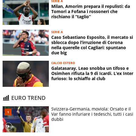
SERIE A
Milan, Amorim prepara il repulisti: da
Tomori a Fofana i rossoneri che
rischiano il “taglio”
SERIE A
Caso Sebastiano Esposito, il mercato si
sblocca dopo l’irruzione di Corona
nella querelle col Cagliari: spuntano
due big
CALCIO ESTERO
Galatasaray, Leao snobba un tifoso e
Osimhen rifiuta la 9 di Icardi. L’ex Inter
furioso: lo schiaffo al club
EURO TREND
Svizzera-Germania, moviola: Orsato e il
Var fanno infuriare i tedeschi, tutti i casi
dubbi