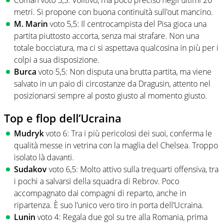
Coman voto 5,5: Volitivo, ma poco preciso negli ultimi 20
metri. Si propone con buona continuità sull’out mancino.
M. Marin
voto 5,5: Il centrocampista del Pisa gioca una
partita piuttosto accorta, senza mai strafare. Non una
totale bocciatura, ma ci si aspettava qualcosina in più per i
colpi a sua disposizione.
Burca
voto 5,5: Non disputa una brutta partita, ma viene
salvato in un paio di circostanze da Dragusin, attento nel
posizionarsi sempre al posto giusto al momento giusto.
Top e flop dell’Ucraina
Mudryk
voto 6: Tra i più pericolosi dei suoi, conferma le
qualità messe in vetrina con la maglia del Chelsea. Troppo
isolato là davanti.
Sudakov
voto 6,5: Molto attivo sulla trequarti offensiva, tra
i pochi a salvarsi della squadra di Rebrov. Poco
accompagnato dai compagni di reparto, anche in
ripartenza. È suo l’unico vero tiro in porta dell’Ucraina.
Lunin
voto 4: Regala due gol su tre alla Romania, prima