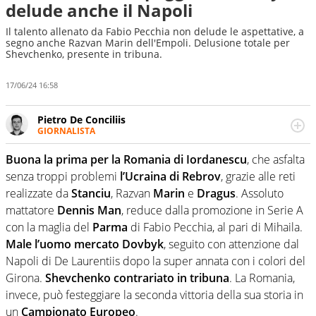
delude anche il Napoli
Il talento allenato da Fabio Pecchia non delude le aspettative, a
segno anche Razvan Marin dell'Empoli. Delusione totale per
Shevchenko, presente in tribuna.
17/06/24 16:58
Pietro De Conciliis
GIORNALISTA
Giornalista pubblicista e speaker radiofonico, per Virgilio
Sport si occupa di calcio con uno sguardo attento e
Buona la prima per la Romania di Iordanescu
, che asfalta
competente sui campionati di Serie B e Serie C
senza troppi problemi
l’Ucraina di Rebrov
, grazie alle reti
realizzate da
Stanciu
, Razvan
Marin
e
Dragus
. Assoluto
mattatore
Dennis Man
, reduce dalla promozione in Serie A
con la maglia del
Parma
di Fabio Pecchia, al pari di Mihaila.
Male l’uomo mercato Dovbyk
, seguito con attenzione dal
Napoli di De Laurentiis dopo la super annata con i colori del
Girona.
Shevchenko contrariato in tribuna
. La Romania,
invece, può festeggiare la seconda vittoria della sua storia in
un
Campionato Europeo
.