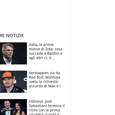
ME NOTIZIE
Italia, le prime
mosse di Zola: cosa
succede a Baldini e
agli altri ct. Il
Borussia tenta un
altro sgarbo agli
azzurri
Verstappen via da
Red Bull: Montoya
svela la richiesta
assurda di Max e lo
avverte: “Sicuro
Mercedes e
McLaren siano
Udinese, Josè
meglio?”
Sebastiani termina il
ritiro con la prima
squadra: il post del