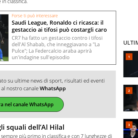
in classifica.
Forse ti può interessare
Saudi League, Ronaldo ci ricasca: il
gestaccio ai tifosi può costargli caro
CR7 ha fatto un gestaccio contro i tifosi
ULTI
dell'Al Shabab, che inneggiavano a "La
Pulce"; La Federcalcio araba aprirà
un'indagine sull'episodio
o su ultime news di sport, risultati ed eventi
ti al nostro canale
WhatsApp
ra nel canale WhatsApp
 squali dell’Al Hilal
, sempre più primo in classifica e con 7 lunghezze di