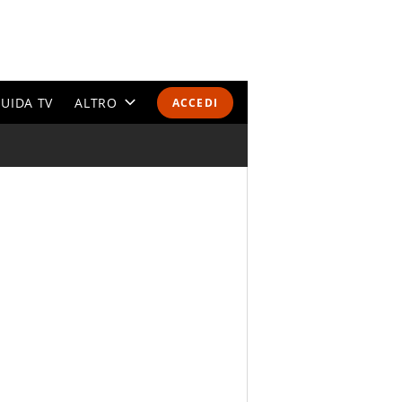
UIDA TV
ALTRO
ACCEDI
CALENDARI E CLASSIFICHE
ALTRI SPORT
MONDIALI 2026
OLIMPIADI
GOSSIP
LIFESTYLE