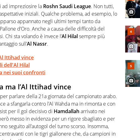
abile tra passione e professione. Per Virgilio Sport
ni ad impreziosire la
Roshn Saudi League
. Non tutti,
aglia l'universo mondo dello sport per antonomasia
aspettative iniziali. Qualche problema, ad esempio, lo
 apparso appannato negli ultimi tempi tanto da
allone d’Oro. Anche a causa delle difficoltà del
si. Chi sta volando è invece l’
Al Hilal
sempre più
ntaggio sull’
Al Nassr
.
 Ittihad vince
 dell'Al Hilal
ta nei suoi confronti
ma l’Al Ittihad vince
per parlare della 21a giornata del campionato arabo.
ce a sfangarla contro l’Al Wahda ma in rimonta e con
sist per il gol decisivo di
Hamdallah
arrivato nei
 però messo in evidenza per un rigore sbagliato e per
anno seguito all’autogol del turno scorso. Insomma,
centravanti con le tigri giallonere che, da campioni in