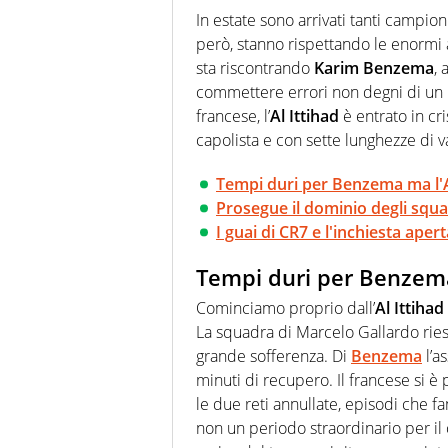
quale filo conduttore irrinunci
In estate sono arrivati tanti campio
indaga, approfondisce e scand
però, stanno rispettando le enormi 
sta riscontrando
Karim Benzema
,
commettere errori non degni di un P
francese, l’
Al Ittihad
è entrato in cri
capolista e con sette lunghezze di va
Tempi duri per Benzema ma l'Al
Prosegue il dominio degli squali
I guai di CR7 e l'inchiesta aper
Tempi duri per Benzema 
Cominciamo proprio dall’
Al Ittihad
La squadra di Marcelo Gallardo ries
grande sofferenza. Di
Benzema
l’as
minuti di recupero. Il francese si è
le due reti annullate, episodi che f
non un periodo straordinario per il 