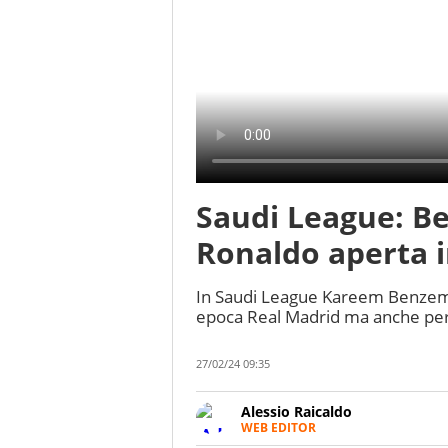
Saudi League: Be
Ronaldo aperta 
In Saudi League Kareem Benzema
epoca Real Madrid ma anche per C
27/02/24 09:35
Alessio Raicaldo
WEB EDITOR
Un figlio che si chiama Diego e l