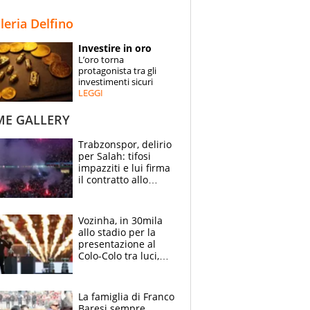
STORIE
lleria Delfino
SPECIALI
Investire in oro
L’oro torna
ESPERTI
protagonista tra gli
investimenti sicuri
LEGGI
CONTATTI
ME GALLERY
Trabzonspor, delirio
per Salah: tifosi
impazziti e lui firma
il contratto allo
stadio
Vozinha, in 30mila
allo stadio per la
presentazione al
Colo-Colo tra luci,
spettacolo, elicotteri
e paracadutisti
La famiglia di Franco
Baresi sempre