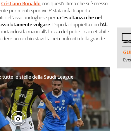
i
Cristiano Ronaldo
con quest’ultimo che si è messo
te per meriti sportivi. E’ stata infatti aperta
nti dell’asso portoghese per
un’esultanza che nel
 assolutamente volgare
. Dopo la doppietta con l’
Al-
iti portandosi la mano all’altezza del pube. Inaccettabile
iudere un occhio stavolta nei confronti della grande
GUI
Even
: tutte le stelle della Saudi League