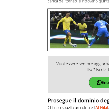
carica del torneo, si ritrovano quinte 
Vuoi essere sempre aggiornat
live? Iscrivi
Ent
Prosegue il dominio degli
Chi non sbaglia un colpo è l’
Al Hilal