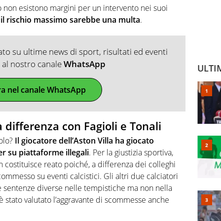
vo non esistono margini per un intervento nei suoi
 il rischio massimo sarebbe una multa
.
o su ultime news di sport, risultati ed eventi
ti al nostro canale
WhatsApp
ULTI
ra nel canale WhatsApp
a differenza con Fagioli e Tonali
iolo?
Il giocatore dell’Aston Villa ha giocato
r su piattaforme illegali
. Per la giustizia sportiva,
costituisce reato poiché, a differenza dei colleghi
mmesso su eventi calcistici. Gli altri due calciatori
 due sentenze diverse nelle tempistiche ma non nella
 è stato valutato l’aggravante di scommesse anche