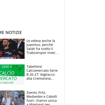
ME NOTIZIE
Lo voleva anche la
Juventus: perché
Salah ha scelto il
Trabzonspor invece
di un top club
Tabellone
Calciomercato Serie
B 26-27: Vogliacco
alla Cremonese,
Strefezza ufficiale al
Palermo
Zverev, Fritz,
Medvedev e Cobolli
fuori: chance unica
a Montreal per