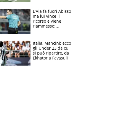
colpa della tosse
L'Aia fa fuori Abisso
ma lui vince il
ricorso e viene
riammesso:
continua momento
nero per gli arbitri
Italia, Mancini: ecco
gli Under 23 da cui
si può ripartire, da
Ekhator a Favasuli