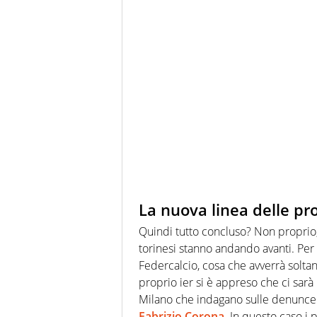
La nuova linea delle pr
Quindi tutto concluso? Non proprio,
torinesi stanno andando avanti. Per q
Federcalcio, cosa che avverrà solta
proprio ier si è appreso che ci sarà
Milano che indagano sulle denunce p
Fabrizio Corona.
In questo caso i 