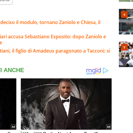
eferite
 deciso il modulo, tornano Zaniolo e Chiesa, il
gliari accusa Sebastiano Esposito: dopo Zaniolo e
e
iani, il figlio di Amadeus paragonato a Tacconi: si