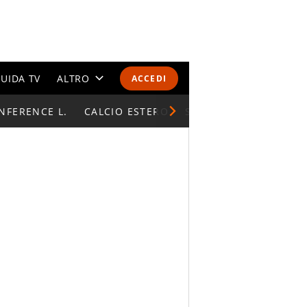
UIDA TV
ALTRO
ACCEDI
NFERENCE L.
CALENDARI E CLASSIFICHE
CALCIO ESTERO
SUPERCOPPA ITALIAN
ALTRI SPORT
MONDIALI 2026
OLIMPIADI
GOSSIP
LIFESTYLE