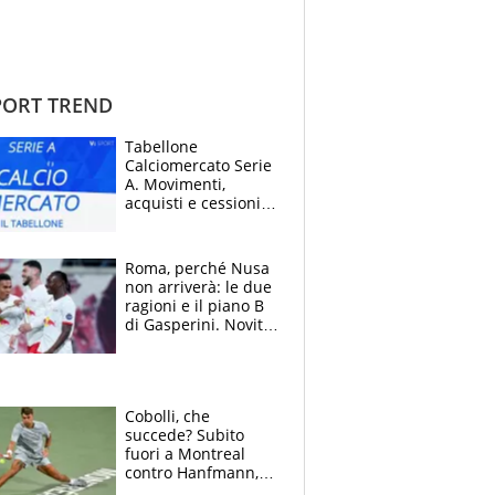
ORT TREND
Tabellone
Calciomercato Serie
A. Movimenti,
acquisti e cessioni:
estate 2026-27
Roma, perché Nusa
non arriverà: le due
ragioni e il piano B
di Gasperini. Novità
su Pellegrini e
Cacciamani
Cobolli, che
succede? Subito
fuori a Montreal
contro Hanfmann,
per Flavio è tutta