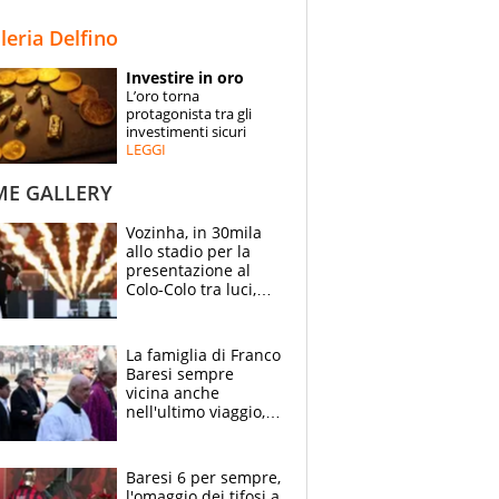
STORIE
lleria Delfino
SPECIALI
Investire in oro
L’oro torna
ESPERTI
protagonista tra gli
investimenti sicuri
LEGGI
CONTATTI
ME GALLERY
Vozinha, in 30mila
allo stadio per la
presentazione al
Colo-Colo tra luci,
spettacolo, elicotteri
e paracadutisti
La famiglia di Franco
Baresi sempre
vicina anche
nell'ultimo viaggio,
la moglie Maura, i
figli e i suoi cari
circondati
Baresi 6 per sempre,
dall'affetto dei tifosi
l'omaggio dei tifosi a