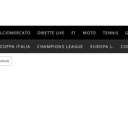
ALCIOMERCATO
DIRETTE LIVE
F1
MOTO
TENNIS
G
COPPA ITALIA
CHAMPIONS LEAGUE
EUROPA L.
CO
eferite