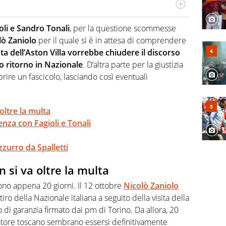
a tesi di laurea sugli stadi di proprietà in Italia. Il calcio
abile tra passione e professione. Per Virgilio Sport
oli e Sandro Tonali
, per la questione scommesse
aglia l'universo mondo dello sport per antonomasia
lò Zaniolo
per il quale si è in attesa di comprendere
ta dell’Aston Villa vorrebbe chiudere il discorso
 ritorno in Nazionale
. D’altra parte per la giustizia
rire un fascicolo, lasciando così eventuali
oltre la multa
enza con Fagioli e Tonali
zzurro da Spalletti
n si va oltre la multa
no appena 20 giorni. Il 12 ottobre
Nicolò Zaniolo
iro della Nazionale italiana a seguito della visita della
o di garanzia firmato dai pm di Torino. Da allora, 20
ciatore toscano sembrano essersi definitivamente