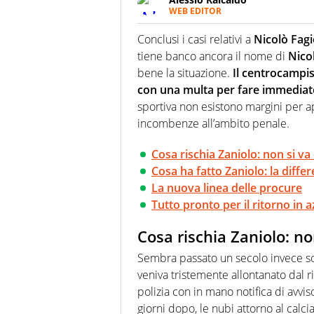
WEB EDITOR
Un figlio che si chiama Diego e l
quale filo conduttore irrinunci
Conclusi i casi relativi a
Nicolò Fagi
indaga, approfondisce e scand
tiene banco ancora il nome di
Nico
bene la situazione.
Il centrocampis
con una multa per fare immediato
sportiva non esistono margini per ap
incombenze all’ambito penale.
Cosa rischia Zaniolo: non si va 
Cosa ha fatto Zaniolo: la differ
La nuova linea delle procure
Tutto pronto per il ritorno in a
Cosa rischia Zaniolo: no
Sembra passato un secolo invece so
veniva tristemente allontanato dal rit
polizia con in mano notifica di avvis
giorni dopo, le nubi attorno al cal