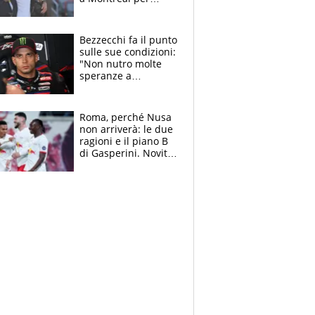
Musetti, Jodar e
Fonseca. Sascha
attacca le palline
Bezzecchi fa il punto
sulle sue condizioni:
"Non nutro molte
speranze a
Silverstone". Ma
promette battaglia
da Aragon
Roma, perché Nusa
non arriverà: le due
ragioni e il piano B
di Gasperini. Novità
su Pellegrini e
Cacciamani