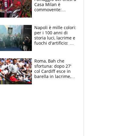
Casa Milan è
commovente:
maglie, bandiere,
sciarpe, lacrime e
bigliettini
Napoli è mille colori:
per i 100 anni di
storia luci, lacrime e
fuochi d'artificio: De
Laurentiis salta al
coro anti-Juve
Roma, Bah che
sfortuna: dopo 27'
col Cardiff esce in
barella in lacrime,
Dybala rigore da
schiaffi, i giallorossi
prendono 3 gol in
45'