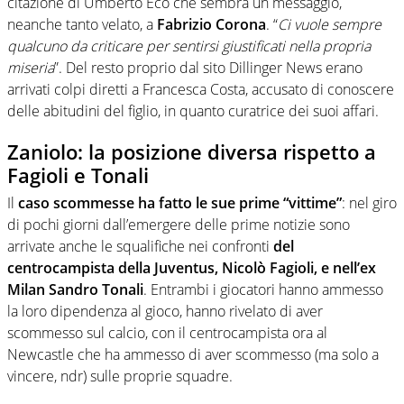
citazione di Umberto Eco che sembra un messaggio,
neanche tanto velato, a
Fabrizio Corona
. “
Ci vuole sempre
qualcuno da criticare per sentirsi giustificati nella propria
miseria
”. Del resto proprio dal sito Dillinger News erano
arrivati colpi diretti a Francesca Costa, accusato di conoscere
delle abitudini del figlio, in quanto curatrice dei suoi affari.
Zaniolo: la posizione diversa rispetto a
Fagioli e Tonali
Il
caso scommesse ha fatto le sue prime “vittime”
: nel giro
di pochi giorni dall’emergere delle prime notizie sono
arrivate anche le squalifiche nei confronti
del
centrocampista della Juventus, Nicolò Fagioli, e nell’ex
Milan Sandro Tonali
. Entrambi i giocatori hanno ammesso
la loro dipendenza al gioco, hanno rivelato di aver
scommesso sul calcio, con il centrocampista ora al
Newcastle che ha ammesso di aver scommesso (ma solo a
vincere, ndr) sulle proprie squadre.