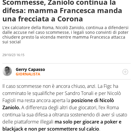
Scommesse, Zaniolo continua la
difesa: mamma Francesca manda
una frecciata a Corona
L’ex calciatore della Roma, Nicolò Zaniolo, continua a difendersi
dalle accuse nel caso scommesse, i legali sono convinti di poter
chiudere presto la vicenda mentre mamma Francesca attacca
sui social
29/10/23 16:15
Gerry Capasso
GIORNALISTA
Per lui gli sport americani non hanno segreti: basket,
football, baseball e la capacità innata di trovare la notizia
Il caso scommesse non è ancora chiuso, anzi. La Figc ha
dove altri non vedono granché
comminato le squalifiche per Sandro Tonali e per Nicolò
Fagioli ma resta ancora aperta la
posizione di Nicolò
Zaniolo.
A differenza degli altri due giocatori, l’ex Roma
continua la sua difesa a oltranza sostenendo di aver sì usato
delle piattaforme illegali
ma solo per giocare a poker e
blackjack e non per scommettere sul calcio
.