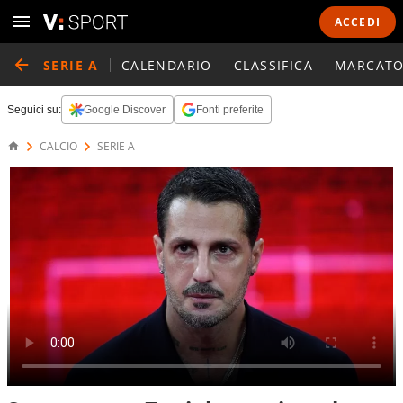
ACCEDI
SERIE A
CALENDARIO
CLASSIFICA
MARCATO
Seguici su:
Google Discover
Fonti preferite
CALCIO
SERIE A