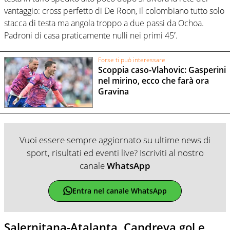
vantaggio: cross perfetto di De Roon, il colombiano tutto solo
stacca di testa ma angola troppo a due passi da Ochoa.
Padroni di casa praticamente nulli nei primi 45′.
Forse ti può interessare
Scoppia caso-Vlahovic: Gasperini
nel mirino, ecco che farà ora
Gravina
Vuoi essere sempre aggiornato su ultime news di
sport, risultati ed eventi live? Iscriviti al nostro
canale
WhatsApp
Entra nel canale WhatsApp
Salernitana-Atalanta, Candreva gol e