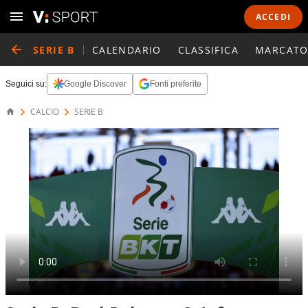
ACCEDI
SERIE B
CALENDARIO
CLASSIFICA
MARCATO
Seguici su:
Google Discover
Fonti preferite
CALCIO
SERIE B