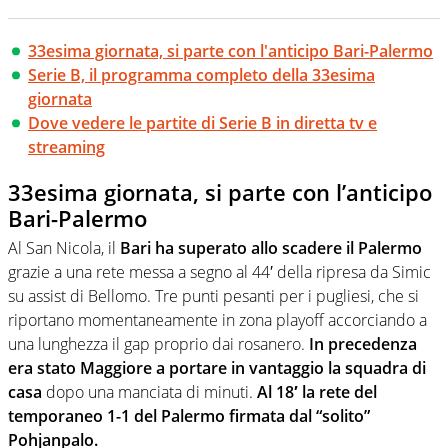
33esima giornata, si parte con l'anticipo Bari-Palermo
Serie B, il programma completo della 33esima
giornata
Dove vedere le partite di Serie B in diretta tv e
streaming
33esima giornata, si parte con l’anticipo
Bari-Palermo
Al San Nicola, il
Bari ha superato allo scadere il Palermo
grazie a una rete messa a segno al 44′ della ripresa da Simic
su assist di Bellomo. Tre punti pesanti per i pugliesi, che si
riportano momentaneamente in zona playoff accorciando a
una lunghezza il gap proprio dai rosanero.
In precedenza
era stato Maggiore a portare in vantaggio la squadra di
casa
dopo una manciata di minuti.
Al 18′ la rete del
temporaneo 1-1 del Palermo firmata dal “solito”
Pohjanpalo.