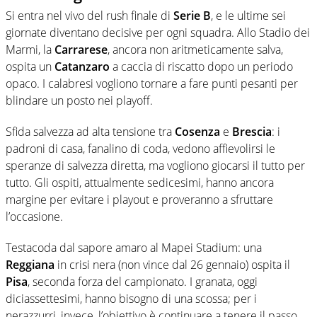
Si entra nel vivo del rush finale di
Serie B
, e le ultime sei
giornate diventano decisive per ogni squadra. Allo Stadio dei
Marmi, la
Carrarese
, ancora non aritmeticamente salva,
ospita un
Catanzaro
a caccia di riscatto dopo un periodo
opaco. I calabresi vogliono tornare a fare punti pesanti per
blindare un posto nei playoff.
Sfida salvezza ad alta tensione tra
Cosenza
e
Brescia
: i
padroni di casa, fanalino di coda, vedono affievolirsi le
speranze di salvezza diretta, ma vogliono giocarsi il tutto per
tutto. Gli ospiti, attualmente sedicesimi, hanno ancora
margine per evitare i playout e proveranno a sfruttare
l’occasione.
Testacoda dal sapore amaro al Mapei Stadium: una
Reggiana
in crisi nera (non vince dal 26 gennaio) ospita il
Pisa
, seconda forza del campionato. I granata, oggi
diciassettesimi, hanno bisogno di una scossa; per i
nerazzurri, invece, l’obiettivo è continuare a tenere il passo