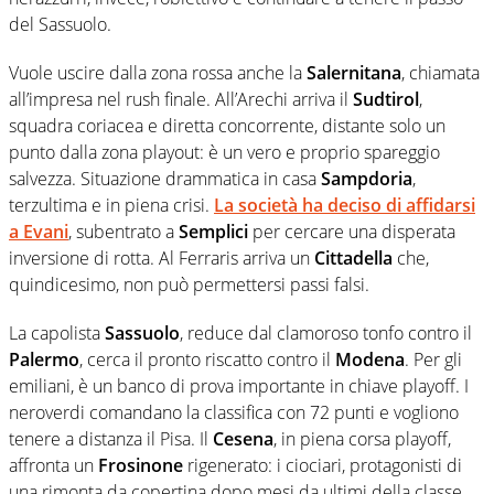
del Sassuolo.
Vuole uscire dalla zona rossa anche la
Salernitana
, chiamata
all’impresa nel rush finale. All’Arechi arriva il
Sudtirol
,
squadra coriacea e diretta concorrente, distante solo un
punto dalla zona playout: è un vero e proprio spareggio
salvezza. Situazione drammatica in casa
Sampdoria
,
terzultima e in piena crisi.
La società ha deciso di affidarsi
a
Evani
, subentrato a
Semplici
per cercare una disperata
inversione di rotta. Al Ferraris arriva un
Cittadella
che,
quindicesimo, non può permettersi passi falsi.
La capolista
Sassuolo
, reduce dal clamoroso tonfo contro il
Palermo
, cerca il pronto riscatto contro il
Modena
. Per gli
emiliani, è un banco di prova importante in chiave playoff. I
neroverdi comandano la classifica con 72 punti e vogliono
tenere a distanza il Pisa. Il
Cesena
, in piena corsa playoff,
affronta un
Frosinone
rigenerato: i ciociari, protagonisti di
una rimonta da copertina dopo mesi da ultimi della classe,