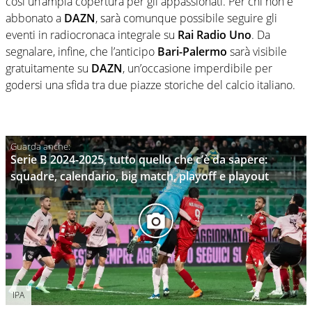
così un’ampia copertura per gli appassionati. Per chi non è
abbonato a
DAZN
, sarà comunque possibile seguire gli
eventi in radiocronaca integrale su
Rai
Radio
Uno
. Da
segnalare, infine, che l’anticipo
Bari-Palermo
sarà visibile
gratuitamente su
DAZN
, un’occasione imperdibile per
godersi una sfida tra due piazze storiche del calcio italiano.
Serie B 2024-2025, tutto quello che c’è da sapere:
squadre, calendario, big match, playoff e playout
IPA