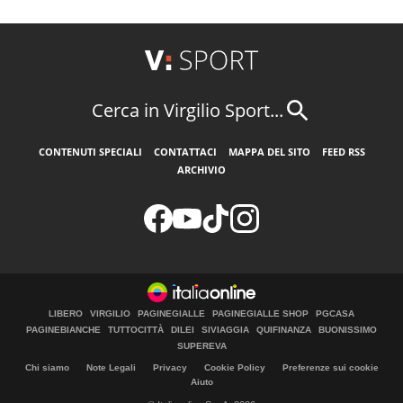
Cerca in Virgilio Sport...
CONTENUTI SPECIALI
CONTATTACI
MAPPA DEL SITO
FEED RSS
ARCHIVIO
LIBERO
VIRGILIO
PAGINEGIALLE
PAGINEGIALLE SHOP
PGCASA
PAGINEBIANCHE
TUTTOCITTÀ
DILEI
SIVIAGGIA
QUIFINANZA
BUONISSIMO
SUPEREVA
Chi siamo
Note Legali
Privacy
Cookie Policy
Preferenze sui cookie
Aiuto