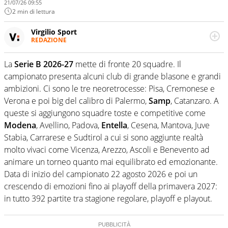
21/07/26 09:55
2 min di lettura
Virgilio Sport
REDAZIONE
Da oltre 20 anni informa in modo obiettivo e
appassionato su tutto il mondo dello sport. Calcio,
La
Serie B 2026-27
mette di fronte 20 squadre. Il
calciomercato, F1, Motomondiale ma anche tennis,
campionato presenta alcuni club di grande blasone e grandi
volley, basket: su Virgilio Sport i tifosi e gli appassionati
sanno che troveranno sempre copertura completa e
ambizioni. Ci sono le tre neoretrocesse: Pisa, Cremonese e
zero faziosità. La squadra di Virgilio Sport è formata da
Verona e poi big del calibro di Palermo,
Samp
, Catanzaro. A
giornalisti ed esperti di sport abili sia nel gioco di
queste si aggiungono squadre toste e competitive come
rimessa quando intercettano le notizie e le rilanciano
Modena
, Avellino, Padova,
Entella
, Cesena, Mantova, Juve
verso la rete, sia nella costruzione dal basso quando
creano contenuti 100% originali ed esclusivi.
Stabia, Carrarese e Sudtirol a cui si sono aggiunte realtà
molto vivaci come Vicenza, Arezzo, Ascoli e Benevento ad
animare un torneo quanto mai equilibrato ed emozionante.
Data di inizio del campionato 22 agosto 2026 e poi un
crescendo di emozioni fino ai playoff della primavera 2027:
in tutto 392 partite tra stagione regolare, playoff e playout.