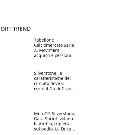
ORT TREND
Tabellone
Calciomercato Serie
A. Movimenti,
acquisti e cessioni:
estate 2026-27
Silverstone, le
caratteristiche del
circuito dove si
corre il Gp di Gran
Bretagna del
Motomondiale
MotoGP, Silverstone,
Gara Sprint: volano
le Aprilia, tripletta
sul podio. Le Ducati
crollano