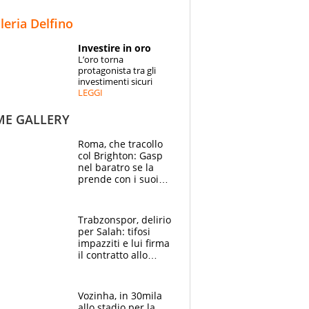
STORIE
lleria Delfino
SPECIALI
Investire in oro
L’oro torna
ESPERTI
protagonista tra gli
investimenti sicuri
LEGGI
CONTATTI
ME GALLERY
Roma, che tracollo
col Brighton: Gasp
nel baratro se la
prende con i suoi
cambiando tutti
Trabzonspor, delirio
per Salah: tifosi
impazziti e lui firma
il contratto allo
stadio
Vozinha, in 30mila
allo stadio per la