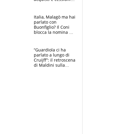
estate 2026-27
Italia, Malagò ma hai
parlato con
Buonfiglio? Il Coni
blocca la nomina di
Diana Bianchedi
“Guardiola ci ha
parlato a lungo di
Cruijff”: il retroscena
di Maldini sulla
Nazionale e sul
sogno interrotto