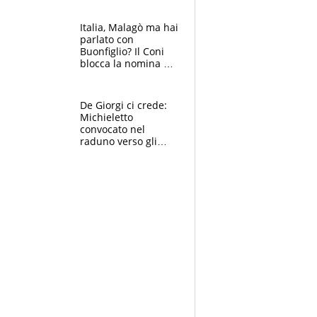
Italia, Malagò ma hai
parlato con
Buonfiglio? Il Coni
blocca la nomina di
Diana Bianchedi
De Giorgi ci crede:
Michieletto
convocato nel
raduno verso gli
Europei. A sorpresa
torna Rychlicki