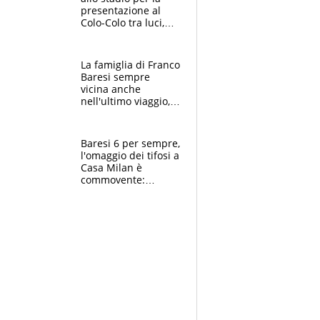
presentazione al
Colo-Colo tra luci,
spettacolo, elicotteri
e paracadutisti
La famiglia di Franco
Baresi sempre
vicina anche
nell'ultimo viaggio,
la moglie Maura, i
figli e i suoi cari
circondati
Baresi 6 per sempre,
dall'affetto dei tifosi
l'omaggio dei tifosi a
Casa Milan è
commovente:
maglie, bandiere,
sciarpe, lacrime e
bigliettini