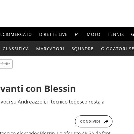
ALCIOMERCATO
DIRETTE LIVE
F1
MOTO
TENNIS
G
CLASSIFICA
MARCATORI
SQUADRE
GIOCATORI SE
eferite
avanti con Blessin
voci su Andreazzoli, il tecnico tedesco resta al
CONDIVIDI
 tecnico Alexander Blessin. Lo riferisce ANSA da fonti