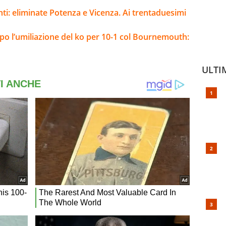
nti: eliminate Potenza e Vicenza. Ai trentaduesimi
opo l’umiliazione del ko per 10-1 col Bournemouth:
ULTI