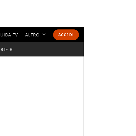
UIDA TV
ALTRO
ACCEDI
RIE B
CALENDARI E CLASSIFICHE
ALTRI SPORT
MONDIALI 2026
OLIMPIADI
GOSSIP
LIFESTYLE