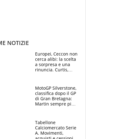
ME NOTIZIE
Europei, Ceccon non
cerca alibi: la scelta
a sorpresa e una
rinuncia. Curtis,
momento della
verità: “La pressione
c’è”
MotoGP Silverstone,
classifica dopo il GP
di Gran Bretagna:
Martin sempre più
leader, ma
Bezzecchi avanza
Tabellone
Calciomercato Serie
A. Movimenti,
acquisti e cessioni: