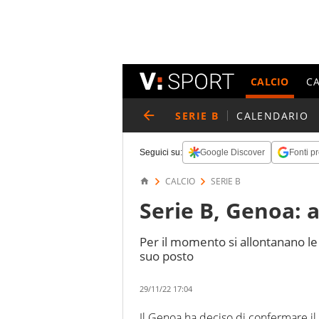
CALCIO
C
SERIE B
CALENDARIO
Seguici su:
Google Discover
Fonti pr
CALCIO
SERIE B
Serie B, Genoa: 
Per il momento si allontanano le 
suo posto
29/11/22 17:04
Il Genoa ha deciso di confermare il